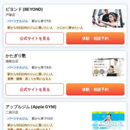
ビヨンド (BEYOND)
戸塚店
パーソナルジム
駅から車で7分
駅から5分以内のジムに通いたい人
とにかく痩せたい人
公式サイトを見る
体験・相談予約
かたぎり塾
湘南台店
パーソナルジム
駅から車で8分
駅から5分以内のジムに通いたい人
姿勢・腰痛・肩こりが気になる人
公式サイトを見る
体験・相談予約
アップルジム (Apple GYM)
二俣川店
パーソナルジム
駅から車で13分
駅から5分以内のジムに通いたい人
姿勢・腰痛・肩こりが気になる人