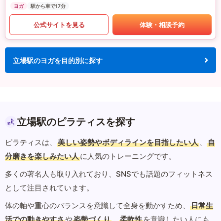
ヨガ
駅から車で17分
公式サイトを見る
体験・相談予約
立場駅のヨガを目的別に探す
立場駅のピラティスを探す
ピラティスは、
美しい姿勢やボディラインを目指したい人
、
自
分磨きを楽しみたい人
に人気のトレーニングです。
多くの著名人も取り入れており、SNSでも話題のフィットネス
として注目されています。
体の軸や重心のバランスを意識して全身を動かすため、
日常生
活での動きやすさ
や
姿勢づくり
、
柔軟性
を意識したい人にも