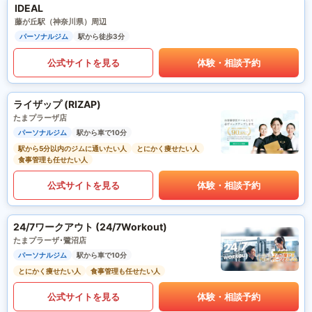
IDEAL
藤が丘駅（神奈川県）周辺
パーソナルジム
駅から徒歩3分
公式サイトを見る
体験・相談予約
ライザップ (RIZAP)
たまプラーザ店
パーソナルジム
駅から車で10分
駅から5分以内のジムに通いたい人
とにかく痩せたい人
食事管理も任せたい人
公式サイトを見る
体験・相談予約
24/7ワークアウト (24/7Workout)
たまプラーザ･鷺沼店
パーソナルジム
駅から車で10分
とにかく痩せたい人
食事管理も任せたい人
公式サイトを見る
体験・相談予約