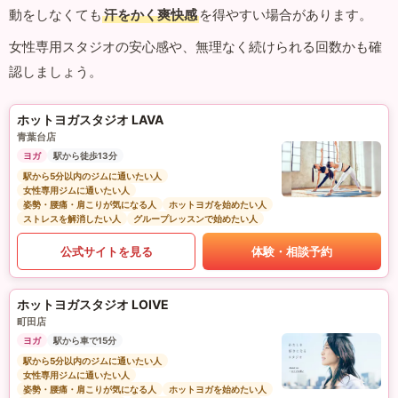
動をしなくても
汗をかく爽快感
を得やすい場合があります。
女性専用スタジオの安心感や、無理なく続けられる回数かも確
認しましょう。
ホットヨガスタジオ LAVA
青葉台店
ヨガ
駅から徒歩13分
駅から5分以内のジムに通いたい人
女性専用ジムに通いたい人
姿勢・腰痛・肩こりが気になる人
ホットヨガを始めたい人
ストレスを解消したい人
グループレッスンで始めたい人
公式サイトを見る
体験・相談予約
ホットヨガスタジオ LOIVE
町田店
ヨガ
駅から車で15分
駅から5分以内のジムに通いたい人
女性専用ジムに通いたい人
姿勢・腰痛・肩こりが気になる人
ホットヨガを始めたい人