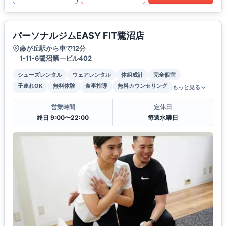
パーソナルジムEASY FIT鷺沼店
藤が丘駅から車で12分
1-11-6鷺沼第一ビル402
シューズレンタル
ウェアレンタル
体組成計
完全個室
子連れOK
無料体験
食事指導
無料カウンセリング
もっと見る
営業時間
定休日
終日 9:00〜22:00
毎週水曜日