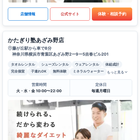
体験・相談予約
店舗情報
公式サイト
かたぎり塾あざみ野店
藤が丘駅から車で8分
神奈川県横浜市青葉区あざみ野2ー9ー5吉春ビル201
タオルレンタル
シューズレンタル
ウェアレンタル
体組成計
完全個室
子連れOK
無料体験
ミネラルウォーター
もっと見る
営業時間
定休日
火・水・金 10:00〜22:00
毎週月曜日