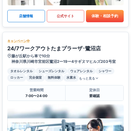
体験・相談予約
店舗情報
公式サイト
キャンペーン中
24/7ワークアウトたまプラーザ･鷺沼店
藤が丘駅から車で10分
神奈川県川崎市宮前区鷺沼2ー19ー4サギヌマヒルズ203号室
タオルレンタル
シューズレンタル
ウェアレンタル
シャワー
ロッカー
完全個室
無料体験
水素水
もっと見る
営業時間
定休日
7:00〜24:00
要確認