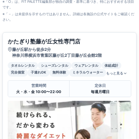
※「○」は、FIT PALETTE編集部が独自の調査・基準に基づき、特におすすめする項目
です。
※「－」は未提供を示すものではありません。詳細は各施設の公式サイトをご確認くだ
さい。
かたぎり塾藤が丘女性専門店
藤が丘駅から徒歩2分
神奈川県横浜市青葉区藤が丘2丁目藤が丘会館2階
タオルレンタル
シューズレンタル
ウェアレンタル
体組成計
完全個室
子連れOK
無料体験
ミネラルウォーター
もっと見る
営業時間
定休日
火・水・金 10:00〜22:00
毎週月曜日