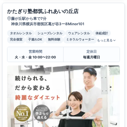
かたぎり塾都筑ふれあいの丘店
藤が丘駅から車で7分
神奈川県横浜市都筑区葛が谷3ー8Minor101
タオルレンタル
シューズレンタル
ウェアレンタル
体組成計
完全個室
子連れOK
無料体験
ミネラルウォーター
もっと見る
営業時間
定休日
火・水・金 10:00〜22:00
毎週月曜日