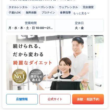
タオルレンタル
シューズレンタル
ウェアレンタル
完全個室
子連れOK
無料体験
プロテイン
食事指導
もっと見る
営業時間
定休日
月・水・木・土・日 10:00〜21:00
火・金
体験・相談予約
店舗情報
公式サイト