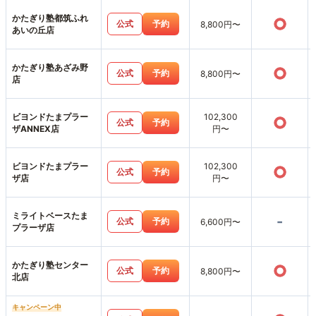
かたぎり塾都筑ふれ
○
公式
予約
8,800円〜
あいの丘店
かたぎり塾あざみ野
○
公式
予約
8,800円〜
店
ビヨンドたまプラー
102,300
○
公式
予約
ザANNEX店
円〜
ビヨンドたまプラー
102,300
○
公式
予約
ザ店
円〜
ミライトベースたま
-
公式
予約
6,600円〜
プラーザ店
かたぎり塾センター
○
公式
予約
8,800円〜
北店
キャンペーン中