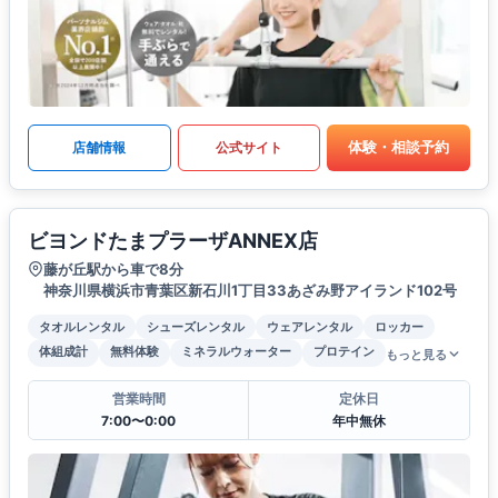
体験・相談予約
店舗情報
公式サイト
ビヨンドたまプラーザANNEX店
藤が丘駅から車で8分
神奈川県横浜市青葉区新石川1丁目33あざみ野アイランド102号
タオルレンタル
シューズレンタル
ウェアレンタル
ロッカー
体組成計
無料体験
ミネラルウォーター
プロテイン
もっと見る
営業時間
定休日
7:00〜0:00
年中無休