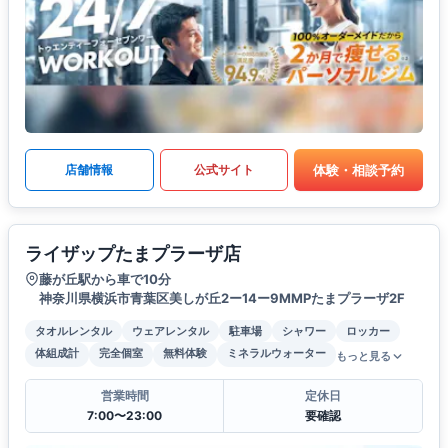
体験・相談予約
店舗情報
公式サイト
ライザップたまプラーザ店
藤が丘駅から車で10分
神奈川県横浜市青葉区美しが丘2ー14ー9MMPたまプラーザ2F
タオルレンタル
ウェアレンタル
駐車場
シャワー
ロッカー
体組成計
完全個室
無料体験
ミネラルウォーター
もっと見る
営業時間
定休日
7:00〜23:00
要確認