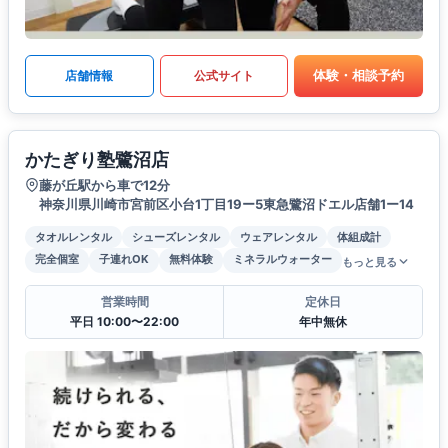
体験・相談予約
店舗情報
公式サイト
かたぎり塾鷺沼店
藤が丘駅から車で12分
神奈川県川崎市宮前区小台1丁目19ー5東急鷺沼ドエル店舗1ー14
タオルレンタル
シューズレンタル
ウェアレンタル
体組成計
完全個室
子連れOK
無料体験
ミネラルウォーター
もっと見る
営業時間
定休日
平日 10:00〜22:00
年中無休