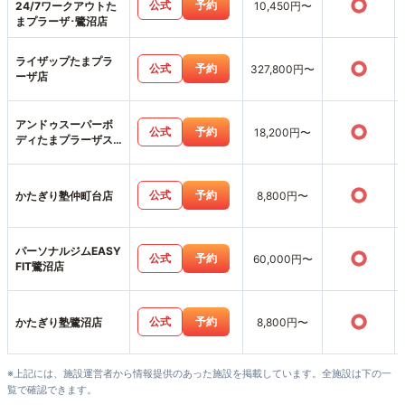
○
公式
予約
24/7ワークアウトた
10,450円〜
まプラーザ･鷺沼店
ライザップたまプラ
○
公式
予約
327,800円〜
ーザ店
アンドゥスーパーボ
○
公式
予約
18,200円〜
ディたまプラーザス
タジオ店
○
公式
予約
かたぎり塾仲町台店
8,800円〜
パーソナルジムEASY
○
公式
予約
60,000円〜
FIT鷺沼店
○
公式
予約
かたぎり塾鷺沼店
8,800円〜
※上記には、施設運営者から情報提供のあった施設を掲載しています。全施設は下の一
覧で確認できます。