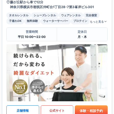
藤が丘駅から車で12分
神奈川県横浜市都筑区仲町台1丁目28-7第3峯岸ビル301
タオルレンタル
シューズレンタル
ウェアレンタル
完全個室
子連れOK
無料体験
ウォーターサーバー
プロテイン
もっと見る
営業時間
定休日
平日 10:00〜22:00
月・木
体験・相談予約
店舗情報
公式サイト