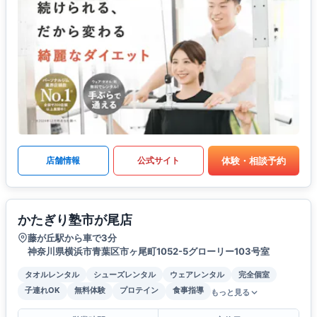
体験・相談予約
店舗情報
公式サイト
かたぎり塾市が尾店
藤が丘駅から車で3分
神奈川県横浜市青葉区市ヶ尾町1052-5グローリー103号室
タオルレンタル
シューズレンタル
ウェアレンタル
完全個室
子連れOK
無料体験
プロテイン
食事指導
もっと見る