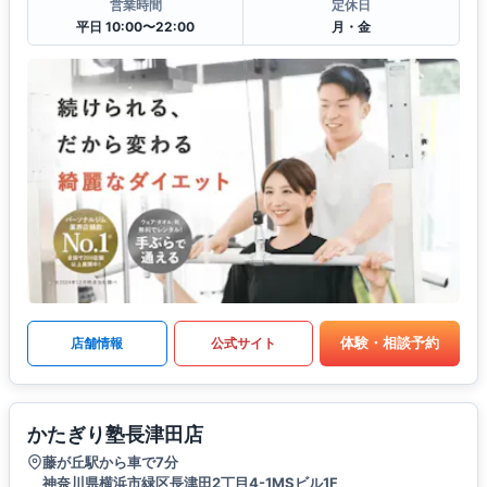
営業時間
定休日
平日 10:00〜22:00
月・金
体験・相談予約
店舗情報
公式サイト
かたぎり塾長津田店
藤が丘駅から車で7分
神奈川県横浜市緑区長津田2丁目4-1MSビル1F