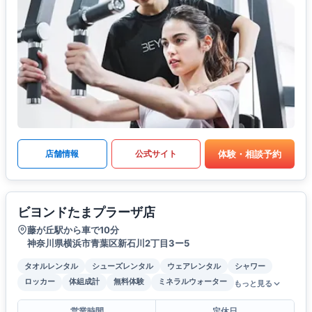
体験・相談予約
店舗情報
公式サイト
ビヨンドたまプラーザ店
藤が丘駅から車で10分
神奈川県横浜市青葉区新石川2丁目3ー5
タオルレンタル
シューズレンタル
ウェアレンタル
シャワー
ロッカー
体組成計
無料体験
ミネラルウォーター
もっと見る
営業時間
定休日