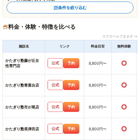
条件を絞り込む
料金・体験・特徴を比べる
スクロールできます →
施設名
リンク
料金目安
無料体験
かたぎり塾藤が丘女
○
公式
予約
8,800円〜
性専門店
○
公式
予約
かたぎり塾青葉台店
8,800円〜
○
公式
予約
かたぎり塾市が尾店
8,800円〜
○
公式
予約
かたぎり塾長津田店
8,800円〜