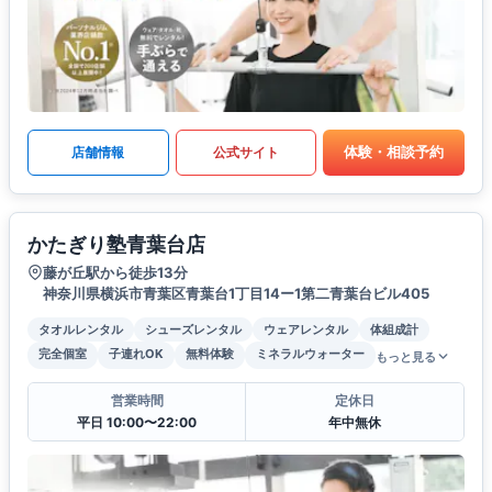
体験・相談予約
店舗情報
公式サイト
かたぎり塾青葉台店
藤が丘駅から徒歩13分
神奈川県横浜市青葉区青葉台1丁目14ー1第二青葉台ビル405
タオルレンタル
シューズレンタル
ウェアレンタル
体組成計
完全個室
子連れOK
無料体験
ミネラルウォーター
もっと見る
営業時間
定休日
平日 10:00〜22:00
年中無休