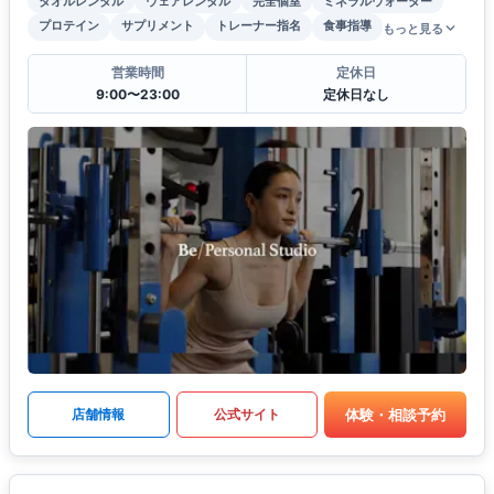
タオルレンタル
ウェアレンタル
完全個室
ミネラルウォーター
プロテイン
サプリメント
トレーナー指名
食事指導
もっと見る
営業時間
定休日
9:00〜23:00
定休日なし
体験・相談予約
店舗情報
公式サイト