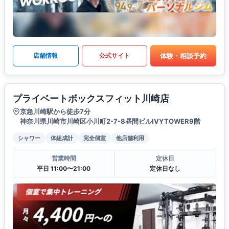
体験・相談予約
店舗情報
公式サイト
プライベートボックスフィット川崎店
京急川崎駅から徒歩7分
神奈川県川崎市川崎区小川町2-7-8昼間ビルIVYTOWER9階
シャワー
体組成計
完全個室
他店舗利用
営業時間
定休日
平日 11:00〜21:00
定休日なし