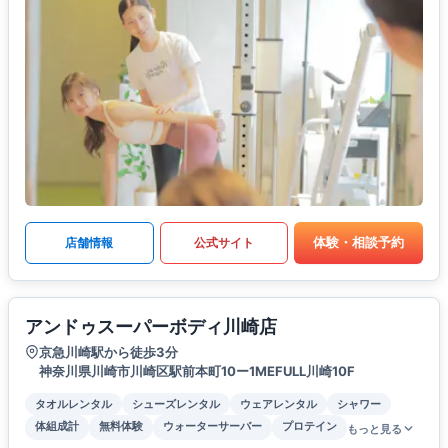
体験・相談予約
店舗情報
公式サイト
アンドゥスーパーボディ川崎店
京急川崎駅から徒歩3分
神奈川県川崎市川崎区駅前本町10ー1MEFULL川崎10F
タオルレンタル
シューズレンタル
ウェアレンタル
シャワー
体組成計
無料体験
ウォーターサーバー
プロテイン
もっと見る