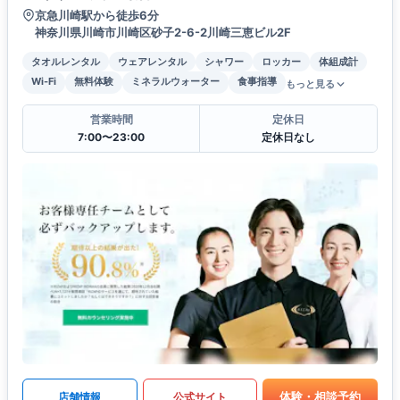
京急川崎駅から徒歩6分
神奈川県川崎市川崎区砂子2-6-2川崎三恵ビル2F
タオルレンタル
ウェアレンタル
シャワー
ロッカー
体組成計
Wi-Fi
無料体験
ミネラルウォーター
食事指導
もっと見る
営業時間
定休日
7:00〜23:00
定休日なし
体験・相談予約
店舗情報
公式サイト