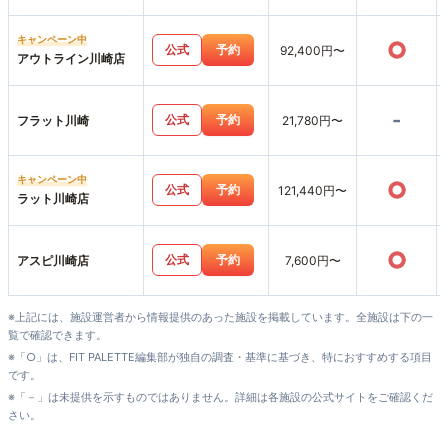
キャンペーン中
○
公式
予約
92,400円〜
アウトライン川崎店
-
公式
予約
フラット川崎
21,780円〜
キャンペーン中
○
公式
予約
121,440円〜
ラット川崎店
○
公式
予約
アスピ川崎店
7,600円〜
※上記には、施設運営者から情報提供のあった施設を掲載しています。全施設は下の一
覧で確認できます。
※「○」は、FIT PALETTE編集部が独自の調査・基準に基づき、特におすすめする項目
です。
※「－」は未提供を示すものではありません。詳細は各施設の公式サイトをご確認くだ
さい。