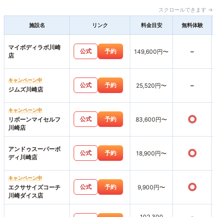
スクロールできます →
施設名
リンク
料金目安
無料体験
マイボディラボ川崎
-
公式
予約
149,600円〜
店
キャンペーン中
-
公式
予約
25,520円〜
ジムズ川崎店
キャンペーン中
○
公式
予約
リボーンマイセルフ
83,600円〜
川崎店
アンドゥスーパーボ
○
公式
予約
18,900円〜
ディ川崎店
キャンペーン中
○
公式
予約
エクササイズコーチ
9,900円〜
川崎ダイス店
102,300