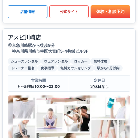
体験・相談予約
店舗情報
公式サイト
アスピ川崎店
京急川崎駅から徒歩9分
神奈川県川崎市幸区大宮町5-4共栄ビル3F
シューズレンタル
ウェアレンタル
ロッカー
無料体験
トレーナー指名
食事指導
無料カウンセリング
駅から5分以内
営業時間
定休日
月~金曜日10:00〜22:00
定休日なし