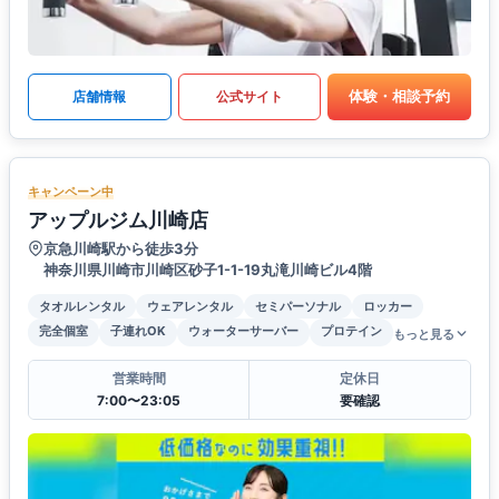
体験・相談予約
店舗情報
公式サイト
キャンペーン中
アップルジム川崎店
京急川崎駅から徒歩3分
神奈川県川崎市川崎区砂子1-1-19丸滝川崎ビル4階
タオルレンタル
ウェアレンタル
セミパーソナル
ロッカー
完全個室
子連れOK
ウォーターサーバー
プロテイン
もっと見る
営業時間
定休日
7:00〜23:05
要確認