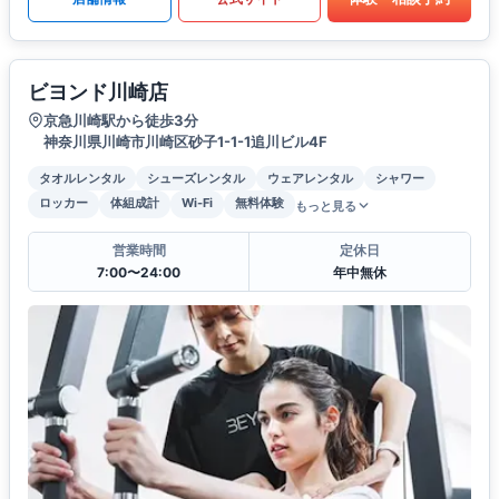
ビヨンド川崎店
京急川崎駅から徒歩3分
神奈川県川崎市川崎区砂子1-1-1追川ビル4F
タオルレンタル
シューズレンタル
ウェアレンタル
シャワー
ロッカー
体組成計
Wi-Fi
無料体験
もっと見る
営業時間
定休日
7:00〜24:00
年中無休