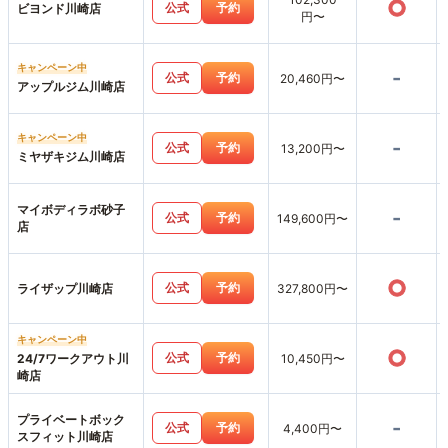
○
公式
予約
ビヨンド川崎店
円〜
キャンペーン中
-
公式
予約
20,460円〜
アップルジム川崎店
キャンペーン中
-
公式
予約
13,200円〜
ミヤザキジム川崎店
マイボディラボ砂子
-
公式
予約
149,600円〜
店
○
公式
予約
ライザップ川崎店
327,800円〜
キャンペーン中
○
公式
予約
24/7ワークアウト川
10,450円〜
崎店
プライベートボック
-
公式
予約
4,400円〜
スフィット川崎店