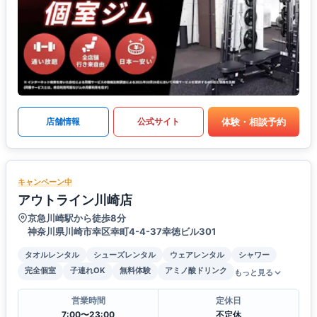
体験・相談予約
店舗情報
公式サイト
キャンペーン中
アウトライン川崎店
京急川崎駅から徒歩8分
神奈川県川崎市幸区幸町4-4-37幸徳ビル301
タオルレンタル
シューズレンタル
ウェアレンタル
シャワー
完全個室
子連れOK
無料体験
アミノ酸ドリンク
もっと見る
営業時間
定休日
7:00〜23:00
不定休