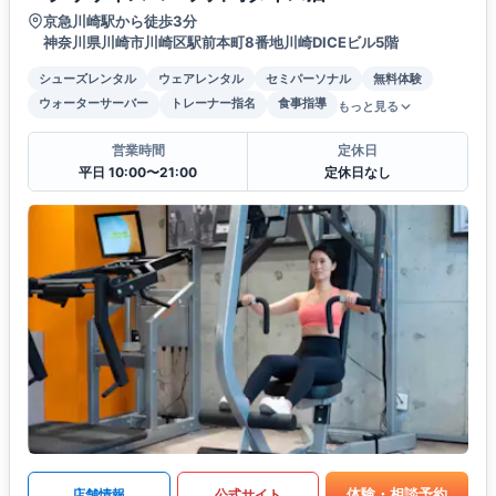
京急川崎駅から徒歩3分
神奈川県川崎市川崎区駅前本町8番地川崎DICEビル5階
シューズレンタル
ウェアレンタル
セミパーソナル
無料体験
ウォーターサーバー
トレーナー指名
食事指導
もっと見る
営業時間
定休日
平日 10:00〜21:00
定休日なし
体験・相談予約
店舗情報
公式サイト