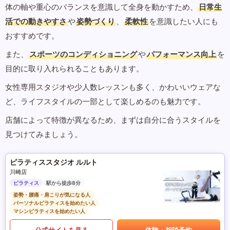
体の軸や重心のバランスを意識して全身を動かすため、
日常生
活での動きやすさ
や
姿勢づくり
、
柔軟性
を意識したい人にも
おすすめです。
また、
スポーツのコンディショニング
や
パフォーマンス向上
を
目的に取り入れられることもあります。
女性専用スタジオや少人数レッスンも多く、かわいいウェアな
ど、ライフスタイルの一部として楽しめるのも魅力です。
店舗によって特徴が異なるため、まずは自分に合うスタイルを
見つけてみましょう。
ピラティススタジオ ルルト
川崎店
ピラティス
駅から徒歩8分
姿勢・腰痛・肩こりが気になる人
パーソナルピラティスを始めたい人
マシンピラティスを始めたい人
公式サイトを見る
体験・相談予約