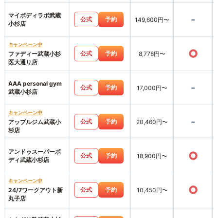
マイボディラボ武蔵
-
公式
予約
149,600円〜
小杉店
キャンペーン中
○
公式
予約
ファディー武蔵小杉
8,778円〜
医大通り店
AAA personal gym
-
公式
予約
17,000円〜
武蔵小杉店
キャンペーン中
-
公式
予約
アップルジム武蔵小
20,460円〜
杉店
アンドゥスーパーボ
○
公式
予約
18,900円〜
ディ武蔵小杉店
キャンペーン中
○
公式
予約
24/7ワークアウト新
10,450円〜
丸子店