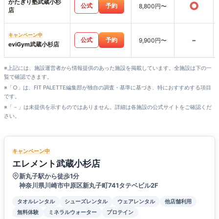
かたぎり塾武蔵小杉
○
公式
予約
8,800円〜
店
キャンペーン中
-
公式
予約
9,900円〜
eviGym武蔵小杉店
※上記には、施設運営者から情報提供のあった施設を掲載しています。全施設は下の一
覧で確認できます。
※「○」は、FIT PALETTE編集部が独自の調査・基準に基づき、特におすすめする項目
です。
※「－」は未提供を示すものではありません。詳細は各施設の公式サイトをご確認くだ
さい。
キャンペーン中
エレメント武蔵小杉店
新丸子駅から徒歩1分
神奈川県川崎市中原区新丸子町741タテベビル2F
タオルレンタル
シューズレンタル
ウェアレンタル
他店舗利用
無料体験
ミネラルウォーター
プロテイン