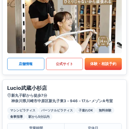
体験・相談予約
店舗情報
公式サイト
Lucio武蔵小杉店
新丸子駅から徒歩7分
神奈川県川崎市中原区新丸子東3－946－17ル･メゾンA号室
マシンピラティス
パーソナルピラティス
子連れOK
無料体験
食事指導
駅から5分以内
営業時間
定休日