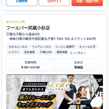
体験・相談予約
店舗情報
公式サイト
キャンペーン中
フーエバー武蔵小杉店
新丸子駅から徒歩2分
神奈川県川崎市中原区新丸子東1-764-12C.Gフラット402号
タオルレンタル
ウェアレンタル
レッスン振替可
キャンセル可
シャワー
完全個室
子連れOK
無料体験
もっと見る
営業時間
定休日
9:00〜23:00
要確認