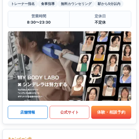
トレーナー指名
食事指導
無料カウンセリング
駅から5分以内
営業時間
定休日
8:30〜23:30
不定休
体験・相談予約
店舗情報
公式サイト
キャンペーン中