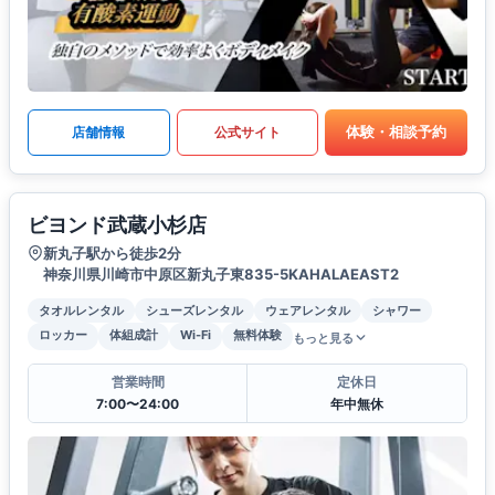
体験・相談予約
店舗情報
公式サイト
ビヨンド武蔵小杉店
新丸子駅から徒歩2分
神奈川県川崎市中原区新丸子東835-5KAHALAEAST2
タオルレンタル
シューズレンタル
ウェアレンタル
シャワー
ロッカー
体組成計
Wi-Fi
無料体験
もっと見る
営業時間
定休日
7:00〜24:00
年中無休