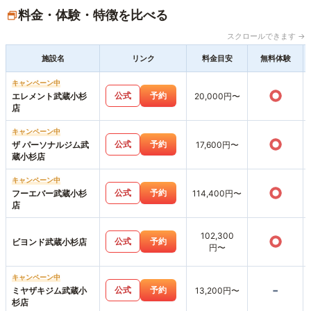
料金・体験・特徴を比べる
スクロールできます →
施設名
リンク
料金目安
無料体験
キャンペーン中
○
公式
予約
エレメント武蔵小杉
20,000円〜
店
キャンペーン中
○
公式
予約
ザ パーソナルジム武
17,600円〜
蔵小杉店
キャンペーン中
○
公式
予約
フーエバー武蔵小杉
114,400円〜
店
102,300
○
公式
予約
ビヨンド武蔵小杉店
円〜
キャンペーン中
-
公式
予約
ミヤザキジム武蔵小
13,200円〜
杉店