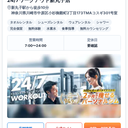
24/7ワークアウト新丸子店
新丸子駅から徒歩10分
神奈川県川崎市中原区小杉御殿町2丁目173TMAコスギ301号室
タオルレンタル
シューズレンタル
ウェアレンタル
シャワー
完全個室
無料体験
水素水
食事指導
無料カウンセリング
営業時間
定休日
7:00〜24:00
要確認