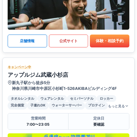
体験・相談予約
店舗情報
公式サイト
キャンペーン中
アップルジム武蔵小杉店
新丸子駅から徒歩5分
神奈川県川崎市中原区小杉町1-526AKIBAビルディング4F
タオルレンタル
ウェアレンタル
セミパーソナル
ロッカー
完全個室
子連れOK
ウォーターサーバー
プロテイン
もっと見る
営業時間
定休日
7:00〜23:05
要確認