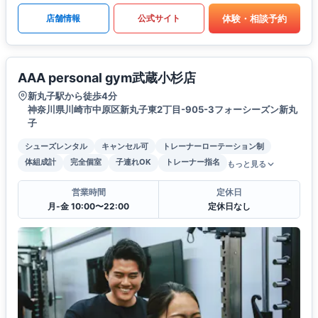
体験・相談予約
店舗情報
公式サイト
AAA personal gym武蔵小杉店
新丸子駅から徒歩4分
神奈川県川崎市中原区新丸子東2丁目-905-3フォーシーズン新丸
子
シューズレンタル
キャンセル可
トレーナーローテーション制
体組成計
完全個室
子連れOK
トレーナー指名
もっと見る
営業時間
定休日
月-金 10:00〜22:00
定休日なし