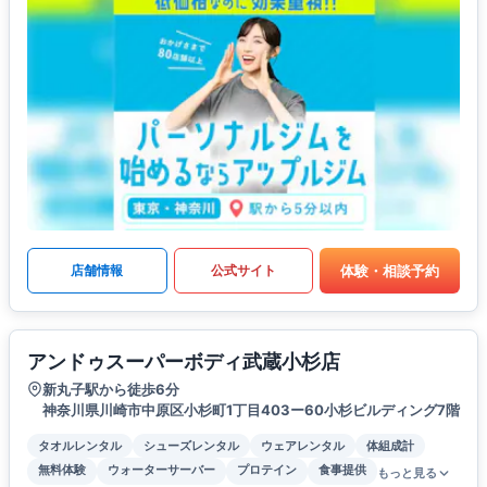
体験・相談予約
店舗情報
公式サイト
アンドゥスーパーボディ武蔵小杉店
新丸子駅から徒歩6分
神奈川県川崎市中原区小杉町1丁目403ー60小杉ビルディング7階
タオルレンタル
シューズレンタル
ウェアレンタル
体組成計
無料体験
ウォーターサーバー
プロテイン
食事提供
もっと見る