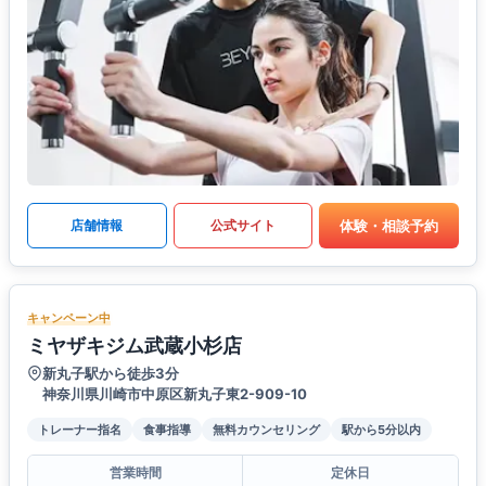
体験・相談予約
店舗情報
公式サイト
キャンペーン中
ミヤザキジム武蔵小杉店
新丸子駅から徒歩3分
神奈川県川崎市中原区新丸子東2-909-10
トレーナー指名
食事指導
無料カウンセリング
駅から5分以内
営業時間
定休日