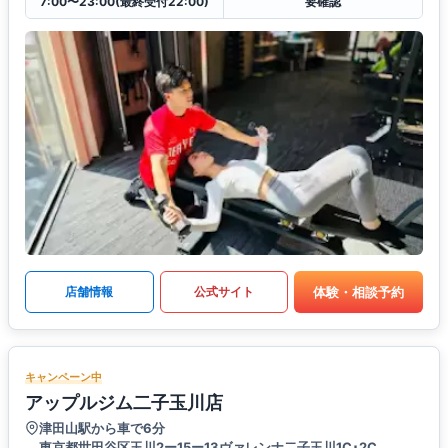
7:00〜23:00(最終受付22:00)
要確認
体験・相談予約
店舗情報
公式サイト
キャンペーン中
アップルジム二子玉川店
津田山駅から車で6分
東京都世田谷区玉川2ー15ー13ヴァレンナ二子玉川1C･2C