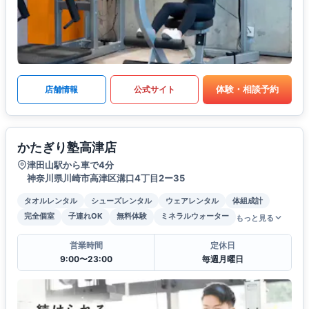
体験・相談予約
店舗情報
公式サイト
かたぎり塾高津店
津田山駅から車で4分
神奈川県川崎市高津区溝口4丁目2ー35
タオルレンタル
シューズレンタル
ウェアレンタル
体組成計
完全個室
子連れOK
無料体験
ミネラルウォーター
もっと見る
営業時間
定休日
9:00〜23:00
毎週月曜日