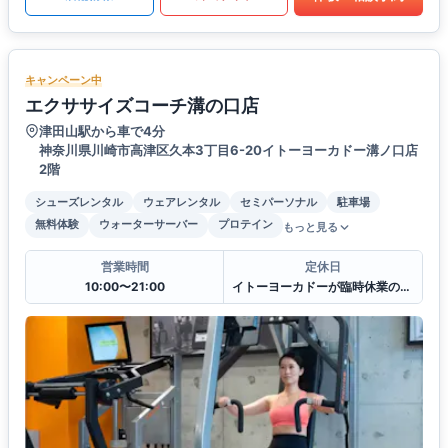
キャンペーン中
エクササイズコーチ溝の口店
津田山駅から車で4分
神奈川県川崎市高津区久本3丁目6-20イトーヨーカドー溝ノ口店
2階
シューズレンタル
ウェアレンタル
セミパーソナル
駐車場
無料体験
ウォーターサーバー
プロテイン
もっと見る
営業時間
定休日
10:00〜21:00
イトーヨーカドーが臨時休業の場合は当店も休業とさせていただきます。