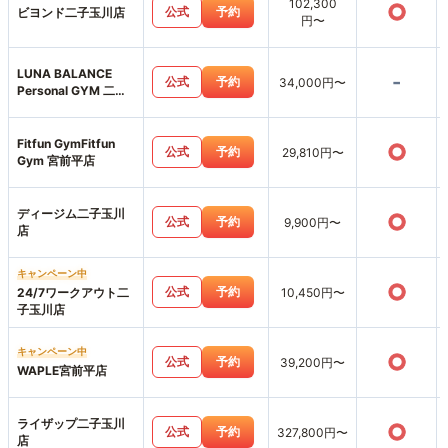
102,300
○
公式
予約
ビヨンド二子玉川店
円〜
LUNA BALANCE
-
公式
予約
34,000円〜
Personal GYM 二子
玉川
Fitfun GymFitfun
○
公式
予約
29,810円〜
Gym 宮前平店
ディージム二子玉川
○
公式
予約
9,900円〜
店
キャンペーン中
○
公式
予約
24/7ワークアウト二
10,450円〜
子玉川店
キャンペーン中
○
公式
予約
39,200円〜
WAPLE宮前平店
ライザップ二子玉川
○
公式
予約
327,800円〜
店