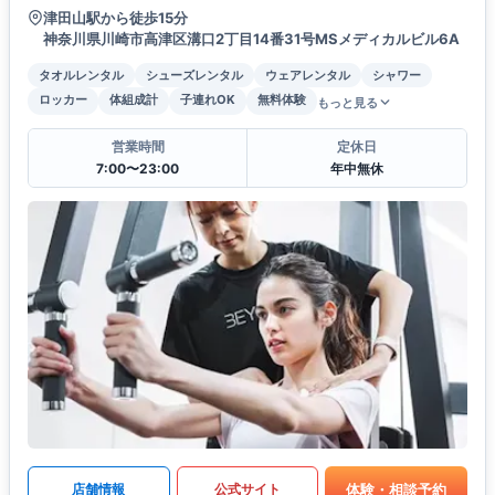
津田山駅から徒歩15分
神奈川県川崎市高津区溝口2丁目14番31号MSメディカルビル6A
タオルレンタル
シューズレンタル
ウェアレンタル
シャワー
ロッカー
体組成計
子連れOK
無料体験
もっと見る
営業時間
定休日
7:00〜23:00
年中無休
体験・相談予約
店舗情報
公式サイト