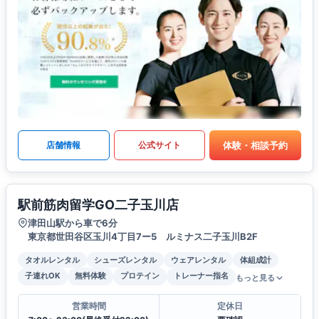
体験・相談予約
店舗情報
公式サイト
駅前筋肉留学GO二子玉川店
津田山駅から車で6分
東京都世田谷区玉川4丁目7ー5 ルミナス二子玉川B2F
タオルレンタル
シューズレンタル
ウェアレンタル
体組成計
子連れOK
無料体験
プロテイン
トレーナー指名
もっと見る
営業時間
定休日