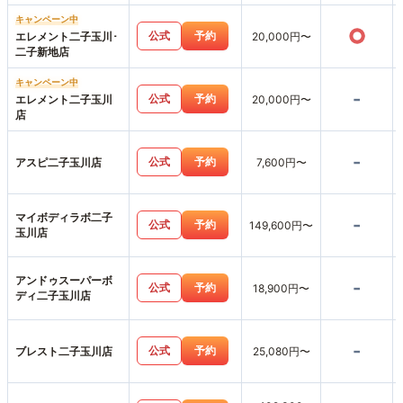
キャンペーン中
○
公式
予約
エレメント二子玉川･
20,000円〜
二子新地店
キャンペーン中
-
公式
予約
エレメント二子玉川
20,000円〜
店
-
公式
予約
アスピ二子玉川店
7,600円〜
マイボディラボ二子
-
公式
予約
149,600円〜
玉川店
アンドゥスーパーボ
-
公式
予約
18,900円〜
ディ二子玉川店
-
公式
予約
ブレスト二子玉川店
25,080円〜