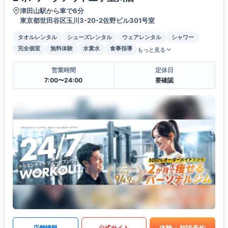
津田山駅から車で6分
東京都世田谷区玉川3-20-2佐野ビル301号室
タオルレンタル
シューズレンタル
ウェアレンタル
シャワー
完全個室
無料体験
水素水
食事指導
もっと見る
営業時間
定休日
7:00〜24:00
要確認
体験・相談予約
店舗情報
公式サイト