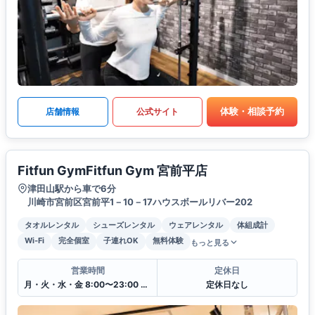
体験・相談予約
店舗情報
公式サイト
Fitfun GymFitfun Gym 宮前平店
津田山駅から車で6分
川崎市宮前区宮前平1－10－17ハウスボールリバー202
タオルレンタル
シューズレンタル
ウェアレンタル
体組成計
Wi-Fi
完全個室
子連れOK
無料体験
もっと見る
営業時間
定休日
月・火・水・金 8:00〜23:00 木・土・日・祝 10:00〜22:00
定休日なし