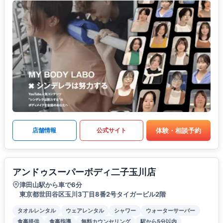
体験・相談予約
店舗情報
公式サイト
アンドゥスーパーボディ二子玉川店
津田山駅から車で6分
東京都世田谷区玉川3丁目8番2号タイガービル2階
タオルレンタル
ウェアレンタル
シャワー
ウォーターサーバー
食事提供
食事指導
無料カウンセリング
駅から5分以内