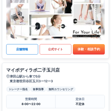
体験・相談予約
店舗情報
公式サイト
マイボディラボ二子玉川店
津田山駅から車で5分
東京都世田谷区玉川3ー12ー3
トレーナー指名
食事指導
無料カウンセリング
営業時間
定休日
8:00〜22:00
不定休