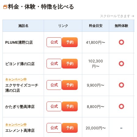
料金・体験・特徴を比べる
スクロールできます →
施設名
リンク
料金目安
無料体験
○
公式
予約
PLUME溝野口店
41,800円〜
102,300
○
公式
予約
ビヨンド溝の口店
円〜
キャンペーン中
○
公式
予約
エクササイズコーチ
9,900円〜
溝の口店
○
公式
予約
かたぎり塾高津店
8,800円〜
キャンペーン中
-
公式
予約
20,000円〜
エレメント高津店