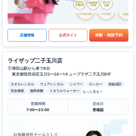
体験・相談予約
店舗情報
公式サイト
ライザップ二子玉川店
津田山駅から車で6分
東京都世田谷区玉川2ー24ー1キュープラザ二子玉川B1F
タオルレンタル
ウェアレンタル
シャワー
ロッカー
体組成計
完全個室
無料体験
ミネラルウォーター
もっと見る
営業時間
定休日
7:00〜23:00
要確認