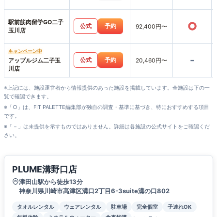
駅前筋肉留学GO二子
○
公式
予約
92,400円〜
玉川店
キャンペーン中
-
公式
予約
アップルジム二子玉
20,460円〜
川店
※上記には、施設運営者から情報提供のあった施設を掲載しています。全施設は下の一
覧で確認できます。
※「○」は、FIT PALETTE編集部が独自の調査・基準に基づき、特におすすめする項目
です。
※「－」は未提供を示すものではありません。詳細は各施設の公式サイトをご確認くだ
さい。
PLUME溝野口店
津田山駅から徒歩13分
神奈川県川崎市高津区溝口2丁目6-3suite溝の口802
タオルレンタル
ウェアレンタル
駐車場
完全個室
子連れOK