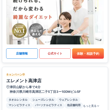
体験・相談予約
店舗情報
公式サイト
キャンペーン中
エレメント高津店
津田山駅から車で4分
神奈川県川崎市高津区二子5丁目3ー10DMビル5F
タオルレンタル
シューズレンタル
ウェアレンタル
マシンピラティス
パーソナルピラティス
他店舗利用
もっと見る