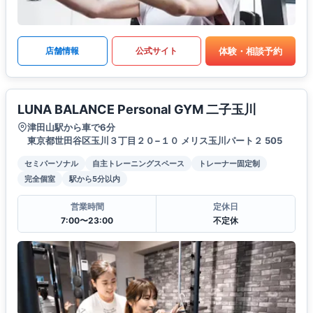
体験・相談予約
店舗情報
公式サイト
LUNA BALANCE Personal GYM 二子玉川
津田山駅から車で6分
東京都世田谷区玉川３丁目２０−１０ メリス玉川パート２ 505
セミパーソナル
自主トレーニングスペース
トレーナー固定制
完全個室
駅から5分以内
営業時間
定休日
7:00〜23:00
不定休