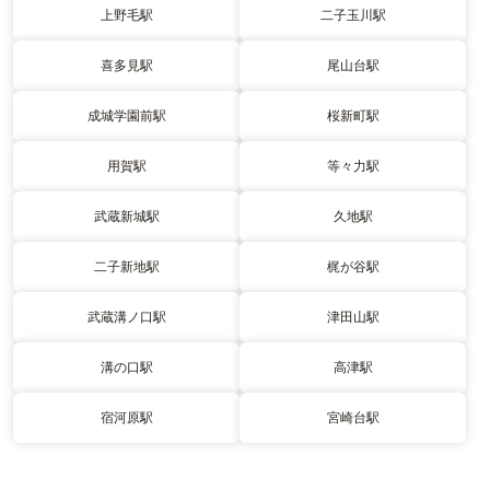
上野毛駅
二子玉川駅
喜多見駅
尾山台駅
成城学園前駅
桜新町駅
用賀駅
等々力駅
武蔵新城駅
久地駅
二子新地駅
梶が谷駅
武蔵溝ノ口駅
津田山駅
溝の口駅
高津駅
宿河原駅
宮崎台駅