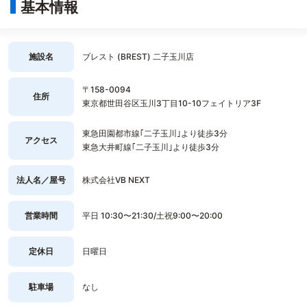
基本情報
施設名
ブレスト (BREST) 二子玉川店
〒158-0094
住所
東京都世田谷区玉川3丁目10-10フェイトリア3F
東急田園都市線｢二子玉川｣より徒歩3分
アクセス
東急大井町線｢二子玉川｣より徒歩3分
法人名／屋号
株式会社VB NEXT
営業時間
平日 10:30〜21:30/土祝9:00〜20:00
定休日
日曜日
駐車場
なし