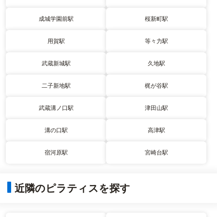
成城学園前駅
桜新町駅
用賀駅
等々力駅
武蔵新城駅
久地駅
二子新地駅
梶が谷駅
武蔵溝ノ口駅
津田山駅
溝の口駅
高津駅
宿河原駅
宮崎台駅
近隣のピラティスを探す