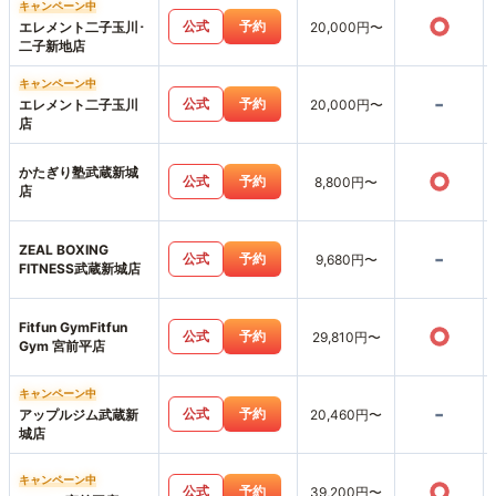
キャンペーン中
○
公式
予約
エレメント二子玉川･
20,000円〜
二子新地店
キャンペーン中
-
公式
予約
エレメント二子玉川
20,000円〜
店
かたぎり塾武蔵新城
○
公式
予約
8,800円〜
店
ZEAL BOXING
-
公式
予約
9,680円〜
FITNESS武蔵新城店
Fitfun GymFitfun
○
公式
予約
29,810円〜
Gym 宮前平店
キャンペーン中
-
公式
予約
アップルジム武蔵新
20,460円〜
城店
キャンペーン中
○
公式
予約
39,200円〜