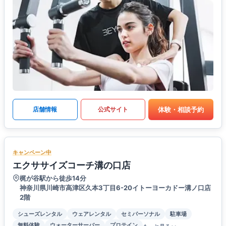
体験・相談予約
店舗情報
公式サイト
キャンペーン中
エクササイズコーチ溝の口店
梶が谷駅から徒歩14分
神奈川県川崎市高津区久本3丁目6-20イトーヨーカドー溝ノ口店
2階
シューズレンタル
ウェアレンタル
セミパーソナル
駐車場
無料体験
ウォーターサーバー
プロテイン