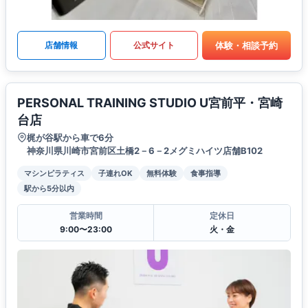
体験・相談予約
店舗情報
公式サイト
PERSONAL TRAINING STUDIO U宮前平・宮崎
台店
梶が谷駅から車で6分
神奈川県川崎市宮前区土橋2－6－2メグミハイツ店舗B102
マシンピラティス
子連れOK
無料体験
食事指導
駅から5分以内
営業時間
定休日
9:00〜23:00
火・金