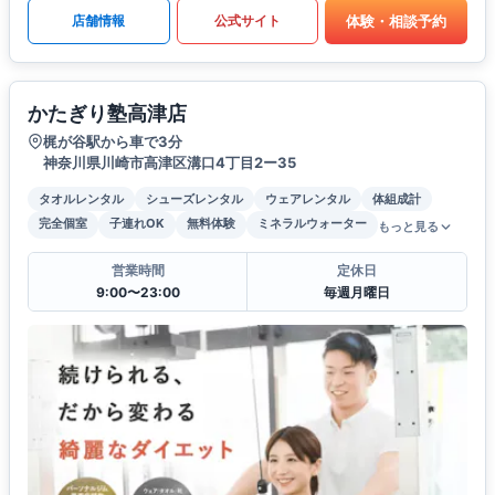
体験・相談予約
店舗情報
公式サイト
かたぎり塾高津店
梶が谷駅から車で3分
神奈川県川崎市高津区溝口4丁目2ー35
タオルレンタル
シューズレンタル
ウェアレンタル
体組成計
完全個室
子連れOK
無料体験
ミネラルウォーター
もっと見る
営業時間
定休日
9:00〜23:00
毎週月曜日