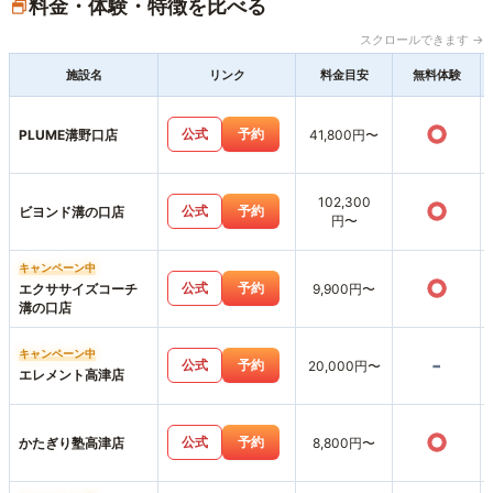
料金・体験・特徴を比べる
スクロールできます →
施設名
リンク
料金目安
無料体験
○
公式
予約
PLUME溝野口店
41,800円〜
102,300
○
公式
予約
ビヨンド溝の口店
円〜
キャンペーン中
○
公式
予約
エクササイズコーチ
9,900円〜
溝の口店
キャンペーン中
-
公式
予約
20,000円〜
エレメント高津店
○
公式
予約
かたぎり塾高津店
8,800円〜