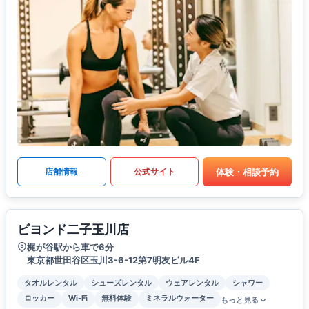
体験・相談予約
店舗情報
公式サイト
ビヨンド二子玉川店
梶が谷駅から車で6分
東京都世田谷区玉川3-6-12第7明友ビル4F
タオルレンタル
シューズレンタル
ウェアレンタル
シャワー
ロッカー
Wi-Fi
無料体験
ミネラルウォーター
もっと見る