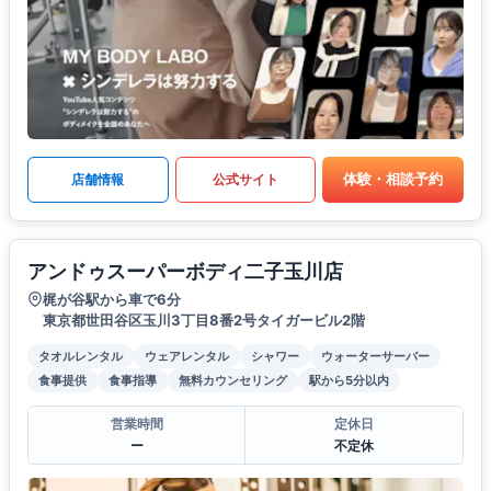
体験・相談予約
店舗情報
公式サイト
アンドゥスーパーボディ二子玉川店
梶が谷駅から車で6分
東京都世田谷区玉川3丁目8番2号タイガービル2階
タオルレンタル
ウェアレンタル
シャワー
ウォーターサーバー
食事提供
食事指導
無料カウンセリング
駅から5分以内
営業時間
定休日
ー
不定休