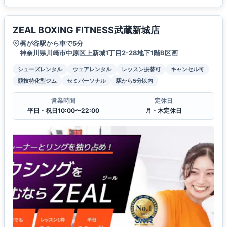
ZEAL BOXING FITNESS武蔵新城店
梶が谷駅から車で5分
神奈川県川崎市中原区上新城1丁目2-28地下1階B区画
シューズレンタル
ウェアレンタル
レッスン振替可
キャンセル可
競技特化型ジム
セミパーソナル
駅から5分以内
営業時間
定休日
平日・祝日10:00〜22:00
月・木定休日