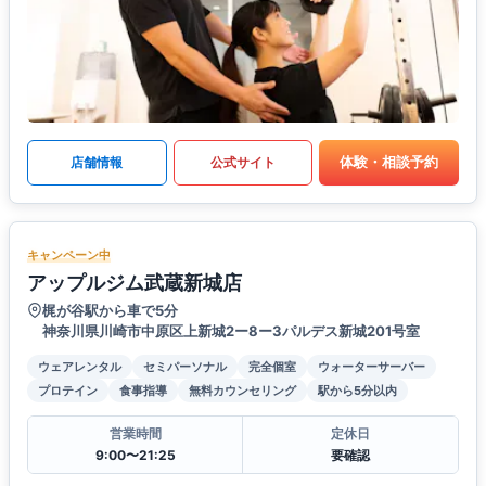
体験・相談予約
店舗情報
公式サイト
キャンペーン中
アップルジム武蔵新城店
梶が谷駅から車で5分
神奈川県川崎市中原区上新城2ー8ー3パルデス新城201号室
ウェアレンタル
セミパーソナル
完全個室
ウォーターサーバー
プロテイン
食事指導
無料カウンセリング
駅から5分以内
営業時間
定休日
9:00〜21:25
要確認