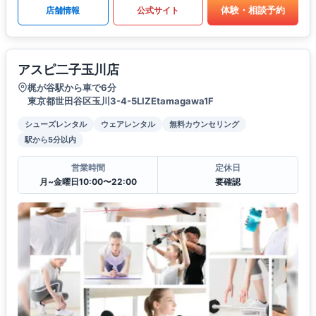
体験・相談予約
店舗情報
公式サイト
アスピ二子玉川店
梶が谷駅から車で6分
東京都世田谷区玉川3-4-5LIZEtamagawa1F
シューズレンタル
ウェアレンタル
無料カウンセリング
駅から5分以内
営業時間
定休日
月~金曜日10:00〜22:00
要確認