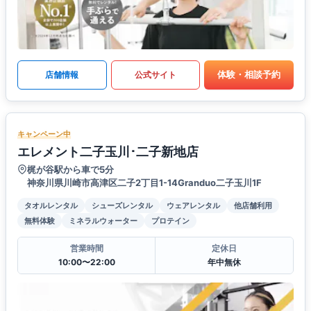
体験・相談予約
店舗情報
公式サイト
キャンペーン中
エレメント二子玉川･二子新地店
梶が谷駅から車で5分
神奈川県川崎市高津区二子2丁目1-14Granduo二子玉川1F
タオルレンタル
シューズレンタル
ウェアレンタル
他店舗利用
無料体験
ミネラルウォーター
プロテイン
営業時間
定休日
10:00〜22:00
年中無休