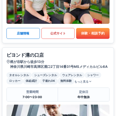
体験・相談予約
店舗情報
公式サイト
ビヨンド溝の口店
梶が谷駅から徒歩13分
神奈川県川崎市高津区溝口2丁目14番31号MSメディカルビル6A
タオルレンタル
シューズレンタル
ウェアレンタル
シャワー
ロッカー
体組成計
子連れOK
無料体験
もっと見る
営業時間
定休日
7:00〜23:00
年中無休