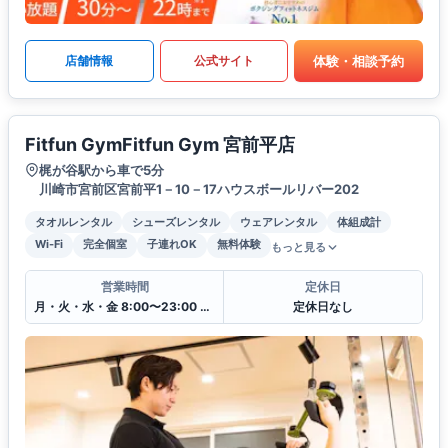
体験・相談予約
店舗情報
公式サイト
Fitfun GymFitfun Gym 宮前平店
梶が谷駅から車で5分
川崎市宮前区宮前平1－10－17ハウスボールリバー202
タオルレンタル
シューズレンタル
ウェアレンタル
体組成計
Wi-Fi
完全個室
子連れOK
無料体験
もっと見る
営業時間
定休日
月・火・水・金 8:00〜23:00 木・土・日・祝 10:00〜22:00
定休日なし