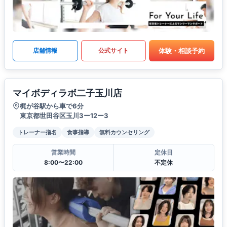
体験・相談予約
店舗情報
公式サイト
マイボディラボ二子玉川店
梶が谷駅から車で6分
東京都世田谷区玉川3ー12ー3
トレーナー指名
食事指導
無料カウンセリング
営業時間
定休日
8:00〜22:00
不定休