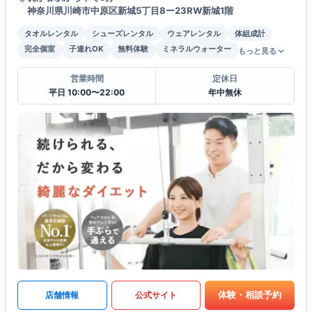
神奈川県川崎市中原区新城5丁目8ー23RW新城1階
タオルレンタル
シューズレンタル
ウェアレンタル
体組成計
完全個室
子連れOK
無料体験
ミネラルウォーター
もっと見る
営業時間
定休日
平日 10:00〜22:00
年中無休
体験・相談予約
店舗情報
公式サイト