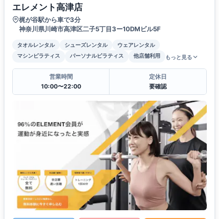
エレメント高津店
梶が谷駅から車で3分
神奈川県川崎市高津区二子5丁目3ー10DMビル5F
タオルレンタル
シューズレンタル
ウェアレンタル
マシンピラティス
パーソナルピラティス
他店舗利用
もっと見る
営業時間
定休日
10:00〜22:00
要確認