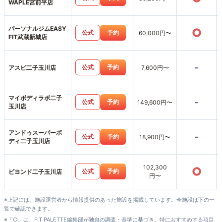
WAPLE宮前平店
パーソナルジムEASY
○
公式
予約
60,000円〜
FIT武蔵新城店
-
公式
予約
アスピ二子玉川店
7,600円〜
マイボディラボ二子
-
公式
予約
149,600円〜
玉川店
アンドゥスーパーボ
-
公式
予約
18,900円〜
ディ二子玉川店
102,300
○
公式
予約
ビヨンド二子玉川店
円〜
※上記には、施設運営者から情報提供のあった施設を掲載しています。全施設は下の一
覧で確認できます。
※「○」は、FIT PALETTE編集部が独自の調査・基準に基づき、特におすすめする項目