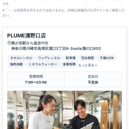
です。
※「－」は未提供を示すものではありません。詳細は各施設の公式サイトをご確認くだ
さい。
PLUME溝野口店
梶が谷駅から徒歩11分
神奈川県川崎市高津区溝口2丁目6-3suite溝の口802
タオルレンタル
ウェアレンタル
駐車場
完全個室
子連れOK
無料体験
ミネラルウォーター
食事指導
もっと見る
営業時間
定休日
7:00〜23:00
不定休