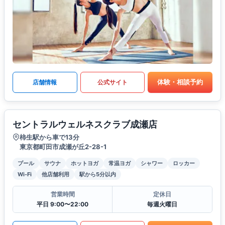
体験・相談予約
店舗情報
公式サイト
セントラルウェルネスクラブ成瀬店
柿生駅から車で13分
東京都町田市成瀬が丘2-28-1
プール
サウナ
ホットヨガ
常温ヨガ
シャワー
ロッカー
Wi-Fi
他店舗利用
駅から5分以内
営業時間
定休日
平日 9:00〜22:00
毎週火曜日