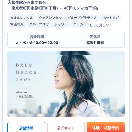
柿生駅から車で15分
東京都町田市原町田6丁目2－6町田モディ地下2階
タオルレンタル
ウェアレンタル
グループピラティス
ホットヨガ
常温ヨガ
グループヨガ
シャワー
ロッカー
もっと見る
営業時間
定休日
火・水・金 10:00〜22:00
毎週月曜日
体験・相談予約
店舗情報
公式サイト