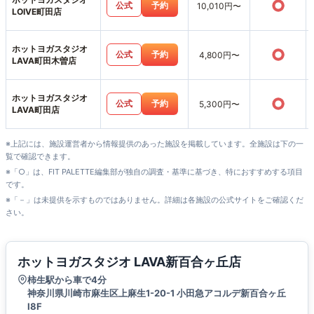
○
公式
予約
10,010円〜
LOIVE町田店
ホットヨガスタジオ
○
公式
予約
4,800円〜
LAVA町田木曽店
ホットヨガスタジオ
○
公式
予約
5,300円〜
LAVA町田店
※上記には、施設運営者から情報提供のあった施設を掲載しています。全施設は下の一
覧で確認できます。
※「○」は、FIT PALETTE編集部が独自の調査・基準に基づき、特におすすめする項目
です。
※「－」は未提供を示すものではありません。詳細は各施設の公式サイトをご確認くだ
さい。
ホットヨガスタジオ LAVA新百合ヶ丘店
柿生駅から車で4分
神奈川県川崎市麻生区上麻生1-20-1 小田急アコルデ新百合ヶ丘
Ⅰ8F