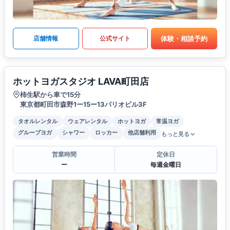
体験・相談予約
店舗情報
公式サイト
ホットヨガスタジオ LAVA町田店
柿生駅から車で15分
東京都町田市森野1ー15ー13パリオビル3F
タオルレンタル
ウェアレンタル
ホットヨガ
常温ヨガ
グループヨガ
シャワー
ロッカー
他店舗利用
もっと見る
営業時間
定休日
ー
毎週金曜日