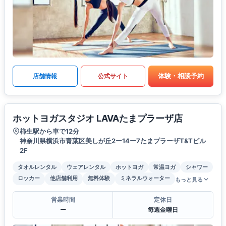
体験・相談予約
店舗情報
公式サイト
ホットヨガスタジオ LAVAたまプラーザ店
柿生駅から車で12分
神奈川県横浜市青葉区美しが丘2ー14ー7たまプラーザT&Tビル
2F
タオルレンタル
ウェアレンタル
ホットヨガ
常温ヨガ
シャワー
ロッカー
他店舗利用
無料体験
ミネラルウォーター
もっと見る
営業時間
定休日
ー
毎週金曜日