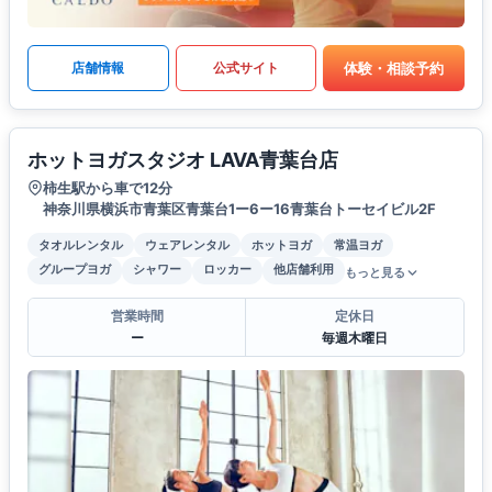
体験・相談予約
店舗情報
公式サイト
ホットヨガスタジオ LAVA青葉台店
柿生駅から車で12分
神奈川県横浜市青葉区青葉台1ー6ー16青葉台トーセイビル2F
タオルレンタル
ウェアレンタル
ホットヨガ
常温ヨガ
グループヨガ
シャワー
ロッカー
他店舗利用
もっと見る
営業時間
定休日
ー
毎週木曜日