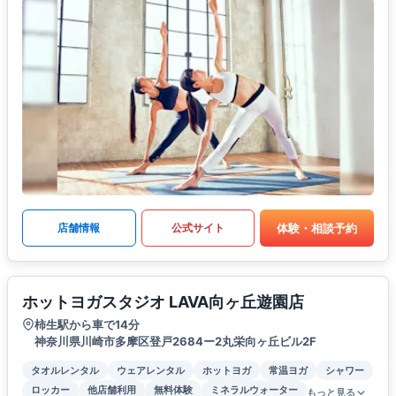
体験・相談予約
店舗情報
公式サイト
ホットヨガスタジオ LAVA向ヶ丘遊園店
柿生駅から車で14分
神奈川県川崎市多摩区登戸2684ー2丸栄向ヶ丘ビル2F
タオルレンタル
ウェアレンタル
ホットヨガ
常温ヨガ
シャワー
ロッカー
他店舗利用
無料体験
ミネラルウォーター
もっと見る