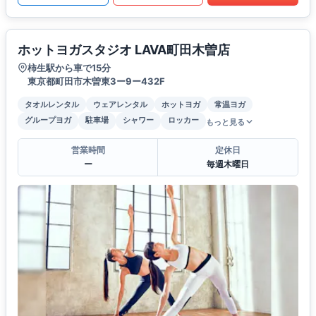
ホットヨガスタジオ LAVA町田木曽店
柿生駅から車で15分
東京都町田市木曽東3ー9ー432F
タオルレンタル
ウェアレンタル
ホットヨガ
常温ヨガ
グループヨガ
駐車場
シャワー
ロッカー
もっと見る
営業時間
定休日
ー
毎週木曜日