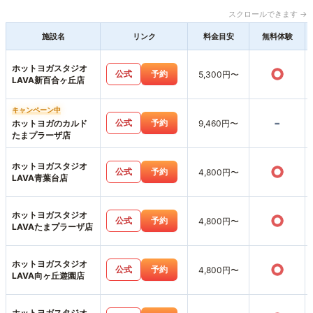
スクロールできます →
施設名
リンク
料金目安
無料体験
ホットヨガスタジオ
○
公式
予約
5,300円〜
LAVA新百合ヶ丘店
キャンペーン中
-
公式
予約
ホットヨガのカルド
9,460円〜
たまプラーザ店
ホットヨガスタジオ
○
公式
予約
4,800円〜
LAVA青葉台店
ホットヨガスタジオ
○
公式
予約
4,800円〜
LAVAたまプラーザ店
ホットヨガスタジオ
○
公式
予約
4,800円〜
LAVA向ヶ丘遊園店
ホットヨガスタジオ