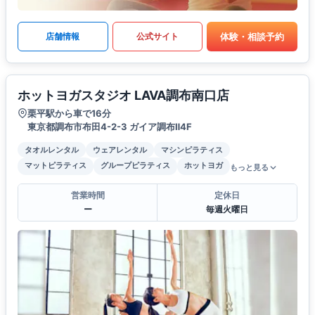
体験・相談予約
店舗情報
公式サイト
ホットヨガスタジオ LAVA調布南口店
栗平駅から車で16分
東京都調布市布田4-2-3 ガイア調布Ⅱ4F
タオルレンタル
ウェアレンタル
マシンピラティス
マットピラティス
グループピラティス
ホットヨガ
もっと見る
営業時間
定休日
ー
毎週火曜日