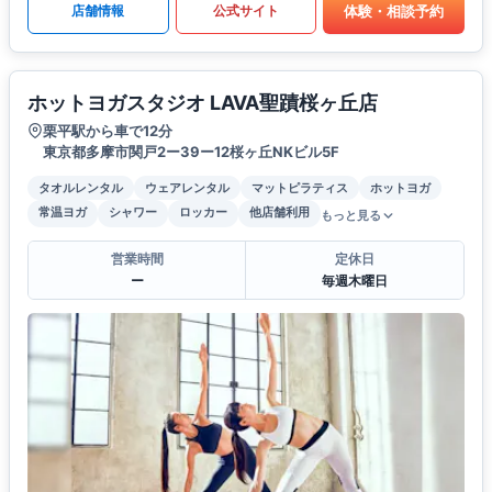
体験・相談予約
店舗情報
公式サイト
ホットヨガスタジオ LAVA聖蹟桜ヶ丘店
栗平駅から車で12分
東京都多摩市関戸2ー39ー12桜ヶ丘NKビル5F
タオルレンタル
ウェアレンタル
マットピラティス
ホットヨガ
常温ヨガ
シャワー
ロッカー
他店舗利用
もっと見る
営業時間
定休日
ー
毎週木曜日