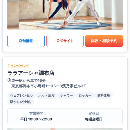
体験・相談予約
店舗情報
公式サイト
キャンペーン中
ララアーシャ調布店
栗平駅から車で16分
東京都調布市小島町1ー35ー3濱乃家ビル3F
ウェアレンタル
ホットヨガ
シャワー
ロッカー
無料体験
駅から5分以内
営業時間
定休日
平日 10:00〜22:00
毎週金曜日