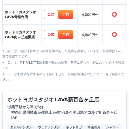
ホットヨガスタジオ
○
公式
予約
4,800円〜
LAVA青葉台店
ホットヨガスタジオ
○
公式
予約
4,800円〜
LAVA向ヶ丘遊園店
※上記には、施設運営者から情報提供のあった施設を掲載しています。全施設は下の一
覧で確認できます。
※「○」は、FIT PALETTE編集部が独自の調査・基準に基づき、特におすすめする項目
です。
※「－」は未提供を示すものではありません。詳細は各施設の公式サイトをご確認くだ
さい。
ホットヨガスタジオ LAVA新百合ヶ丘店
栗平駅から車で5分
神奈川県川崎市麻生区上麻生1-20-1 小田急アコルデ新百合ヶ丘
Ⅰ8F
タオルレンタル
ウェアレンタル
ホットヨガ
常温ヨガ
シャワー