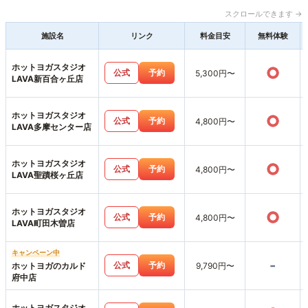
スクロールできます →
施設名
リンク
料金目安
無料体験
ホットヨガスタジオ
○
公式
予約
5,300円〜
LAVA新百合ヶ丘店
ホットヨガスタジオ
○
公式
予約
4,800円〜
LAVA多摩センター店
ホットヨガスタジオ
○
公式
予約
4,800円〜
LAVA聖蹟桜ヶ丘店
ホットヨガスタジオ
○
公式
予約
4,800円〜
LAVA町田木曽店
キャンペーン中
-
公式
予約
ホットヨガのカルド
9,790円〜
府中店
ホットヨガスタジオ