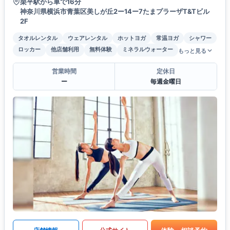
栗平駅から車で16分
神奈川県横浜市青葉区美しが丘2ー14ー7たまプラーザT&Tビル
2F
タオルレンタル
ウェアレンタル
ホットヨガ
常温ヨガ
シャワー
ロッカー
他店舗利用
無料体験
ミネラルウォーター
もっと見る
営業時間
定休日
ー
毎週金曜日