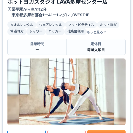
ホットヨガスタジオ LAVA多摩センター店
栗平駅から車で12分
東京都多摩市落合1ー41ー1マグレブWEST1F
タオルレンタル
ウェアレンタル
マットピラティス
ホットヨガ
常温ヨガ
シャワー
ロッカー
他店舗利用
もっと見る
営業時間
定休日
ー
毎週火曜日