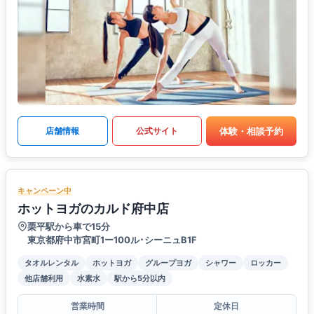
体験・相談予約
店舗情報
公式サイト
キャンペーン中
ホットヨガのカルド府中店
栗平駅から車で15分
東京都府中市宮町1ー100ル･シーニュB1F
タオルレンタル
ホットヨガ
グループヨガ
シャワー
ロッカー
他店舗利用
水素水
駅から5分以内
営業時間
定休日