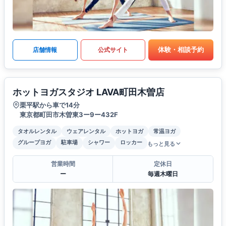
体験・相談予約
店舗情報
公式サイト
ホットヨガスタジオ LAVA町田木曽店
栗平駅から車で14分
東京都町田市木曽東3ー9ー432F
タオルレンタル
ウェアレンタル
ホットヨガ
常温ヨガ
グループヨガ
駐車場
シャワー
ロッカー
もっと見る
営業時間
定休日
ー
毎週木曜日