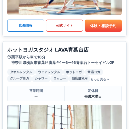
体験・相談予約
店舗情報
公式サイト
ホットヨガスタジオ LAVA青葉台店
栗平駅から車で16分
神奈川県横浜市青葉区青葉台1ー6ー16青葉台トーセイビル2F
タオルレンタル
ウェアレンタル
ホットヨガ
常温ヨガ
グループヨガ
シャワー
ロッカー
他店舗利用
もっと見る
営業時間
定休日
ー
毎週木曜日