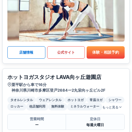
体験・相談予約
店舗情報
公式サイト
ホットヨガスタジオ LAVA向ヶ丘遊園店
栗平駅から車で16分
神奈川県川崎市多摩区登戸2684ー2丸栄向ヶ丘ビル2F
タオルレンタル
ウェアレンタル
ホットヨガ
常温ヨガ
シャワー
ロッカー
他店舗利用
無料体験
ミネラルウォーター
もっと見る
営業時間
定休日
ー
毎週火曜日