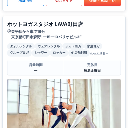
体験・相談予約
店舗情報
公式サイト
ホットヨガスタジオ LAVA町田店
栗平駅から車で16分
東京都町田市森野1ー15ー13パリオビル3F
タオルレンタル
ウェアレンタル
ホットヨガ
常温ヨガ
グループヨガ
シャワー
ロッカー
他店舗利用
もっと見る
営業時間
定休日
ー
毎週金曜日