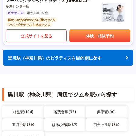
アーバンクラシックピラティス(URBAN CLASSIC PILATES)
多摩センター店
ピラティス
駅から車で9分
駅から5分以内のジムに通いたい人
マシンピラティスを始めたい人
公式サイトを見る
体験・相談予約
黒川駅（神奈川県）のピラティスを目的別に探す
黒川駅（神奈川県）周辺でジムを駅から探す
柿生駅(104)
若葉台駅(96)
栗平駅(90)
五月台駅(89)
はるひ野駅(87)
百合ヶ丘駅(86)