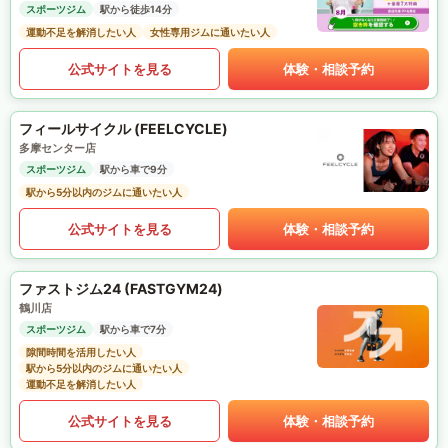
スポーツジム
駅から徒歩14分
運動不足を解消したい人
女性専用ジムに通いたい人
公式サイトを見る
体験・相談予約
フィールサイクル (FEELCYCLE)
多摩センター店
スポーツジム
駅から車で9分
駅から5分以内のジムに通いたい人
公式サイトを見る
体験・相談予約
ファストジム24 (FASTGYM24)
鶴川店
スポーツジム
駅から車で7分
隙間時間を活用したい人
駅から5分以内のジムに通いたい人
運動不足を解消したい人
公式サイトを見る
体験・相談予約