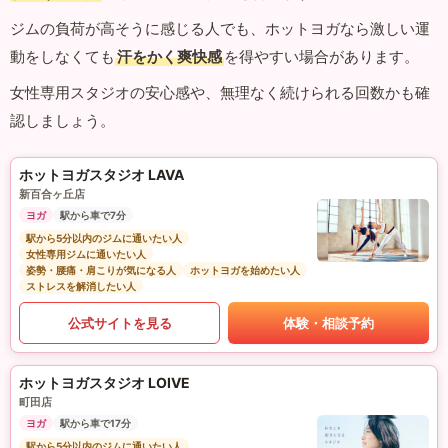
ジムの負荷が高そうに感じる人でも、ホットヨガなら激しい運
動をしなくても
汗をかく爽快感
を得やすい場合があります。
女性専用スタジオの安心感や、無理なく続けられる回数かも確
認しましょう。
ホットヨガスタジオ LAVA
新百合ヶ丘店
ヨガ
駅から車で7分
駅から5分以内のジムに通いたい人
女性専用ジムに通いたい人
姿勢・腰痛・肩こりが気になる人
ホットヨガを始めたい人
ストレスを解消したい人
公式サイトを見る
体験・相談予約
ホットヨガスタジオ LOIVE
町田店
ヨガ
駅から車で17分
駅から5分以内のジムに通いたい人