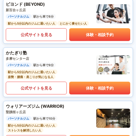
ビヨンド (BEYOND)
新百合ヶ丘店
パーソナルジム
駅から車で8分
駅から5分以内のジムに通いたい人
とにかく痩せたい人
公式サイトを見る
体験・相談予約
かたぎり塾
多摩センター店
パーソナルジム
駅から車で9分
駅から5分以内のジムに通いたい人
姿勢・腰痛・肩こりが気になる人
公式サイトを見る
体験・相談予約
ウォリアーズジム (WARRIOR)
聖蹟桜ヶ丘店
パーソナルジム
駅から車で10分
駅から5分以内のジムに通いたい人
ストレスを解消したい人