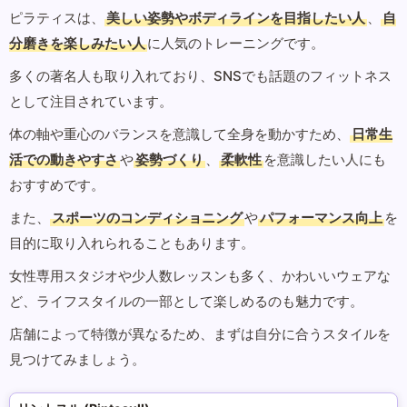
ピラティスは、
美しい姿勢やボディラインを目指したい人
、
自
分磨きを楽しみたい人
に人気のトレーニングです。
多くの著名人も取り入れており、SNSでも話題のフィットネス
として注目されています。
体の軸や重心のバランスを意識して全身を動かすため、
日常生
活での動きやすさ
や
姿勢づくり
、
柔軟性
を意識したい人にも
おすすめです。
また、
スポーツのコンディショニング
や
パフォーマンス向上
を
目的に取り入れられることもあります。
女性専用スタジオや少人数レッスンも多く、かわいいウェアな
ど、ライフスタイルの一部として楽しめるのも魅力です。
店舗によって特徴が異なるため、まずは自分に合うスタイルを
見つけてみましょう。