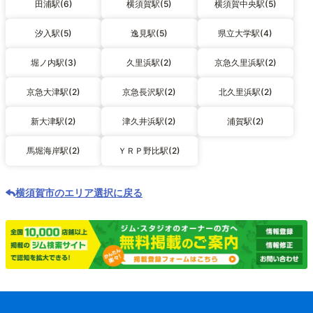
田浦駅(6)
横須賀駅(5)
横須賀中央駅(5)
汐入駅(5)
逸見駅(5)
県立大学駅(4)
堀ノ内駅(3)
久里浜駅(2)
京急久里浜駅(2)
京急大津駅(2)
京急長沢駅(2)
北久里浜駅(2)
新大津駅(2)
津久井浜駅(2)
浦賀駅(2)
馬堀海岸駅(2)
ＹＲＰ野比駅(2)
横須賀市のエリア選択に戻る