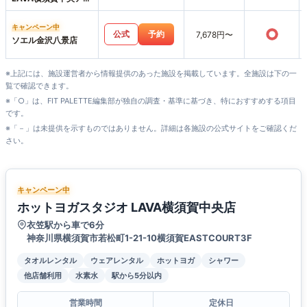
ックス店
キャンペーン中
○
公式
予約
7,678円〜
ソエル金沢八景店
※上記には、施設運営者から情報提供のあった施設を掲載しています。全施設は下の一
覧で確認できます。
※「○」は、FIT PALETTE編集部が独自の調査・基準に基づき、特におすすめする項目
です。
※「－」は未提供を示すものではありません。詳細は各施設の公式サイトをご確認くだ
さい。
キャンペーン中
ホットヨガスタジオ LAVA横須賀中央店
衣笠駅から車で6分
神奈川県横須賀市若松町1-21-10横須賀EASTCOURT3F
タオルレンタル
ウェアレンタル
ホットヨガ
シャワー
他店舗利用
水素水
駅から5分以内
営業時間
定休日