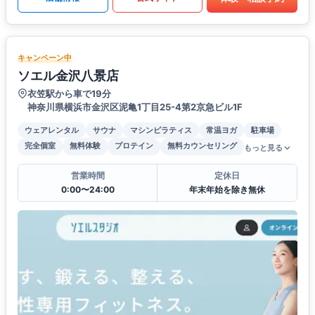
キャンペーン中
ソエル金沢八景店
衣笠駅から車で19分
神奈川県横浜市金沢区泥亀1丁目25-4第2京急ビル1F
ウェアレンタル
サウナ
マシンピラティス
常温ヨガ
駐車場
完全個室
無料体験
プロテイン
無料カウンセリング
もっと見る
営業時間
定休日
0:00〜24:00
年末年始を除き無休