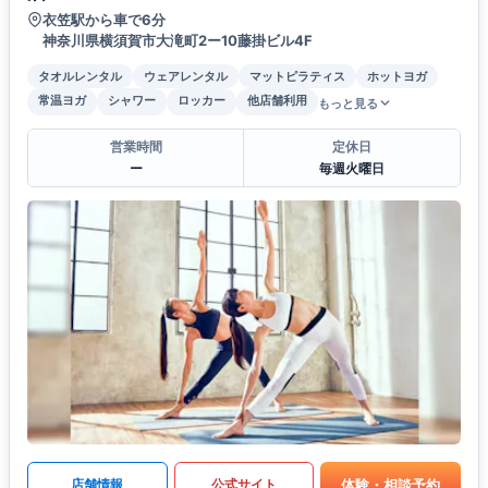
衣笠駅から車で6分
神奈川県横須賀市大滝町2ー10藤掛ビル4F
タオルレンタル
ウェアレンタル
マットピラティス
ホットヨガ
常温ヨガ
シャワー
ロッカー
他店舗利用
もっと見る
営業時間
定休日
ー
毎週火曜日
体験・相談予約
店舗情報
公式サイト