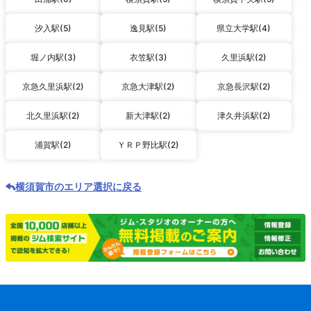
汐入駅(5)
逸見駅(5)
県立大学駅(4)
堀ノ内駅(3)
衣笠駅(3)
久里浜駅(2)
京急久里浜駅(2)
京急大津駅(2)
京急長沢駅(2)
北久里浜駅(2)
新大津駅(2)
津久井浜駅(2)
浦賀駅(2)
ＹＲＰ野比駅(2)
横須賀市のエリア選択に戻る