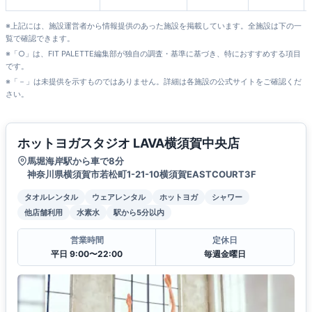
ックス店
※上記には、施設運営者から情報提供のあった施設を掲載しています。全施設は下の一
覧で確認できます。
※「○」は、FIT PALETTE編集部が独自の調査・基準に基づき、特におすすめする項目
です。
※「－」は未提供を示すものではありません。詳細は各施設の公式サイトをご確認くだ
さい。
ホットヨガスタジオ LAVA横須賀中央店
馬堀海岸駅から車で8分
神奈川県横須賀市若松町1-21-10横須賀EASTCOURT3F
タオルレンタル
ウェアレンタル
ホットヨガ
シャワー
他店舗利用
水素水
駅から5分以内
営業時間
定休日
平日 9:00〜22:00
毎週金曜日