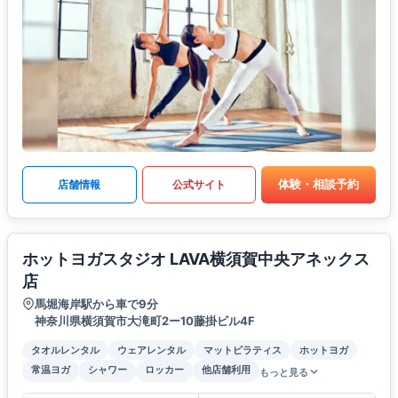
体験・相談予約
店舗情報
公式サイト
ホットヨガスタジオ LAVA横須賀中央アネックス
店
馬堀海岸駅から車で9分
神奈川県横須賀市大滝町2ー10藤掛ビル4F
タオルレンタル
ウェアレンタル
マットピラティス
ホットヨガ
常温ヨガ
シャワー
ロッカー
他店舗利用
もっと見る