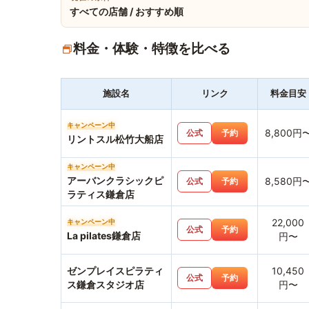
すべての店舗 / おすすめ順
料金・体験・特徴を比べる
施設名
リンク
料金目安
キャンペーン中
8,800円
公式
予約
リントスル松竹大船店
キャンペーン中
アーバンクラシックピ
8,580円
公式
予約
ラティス鎌倉店
22,000
キャンペーン中
公式
予約
La pilates鎌倉店
円〜
ゼンプレイスピラティ
10,450
公式
予約
ス鎌倉スタジオ店
円〜