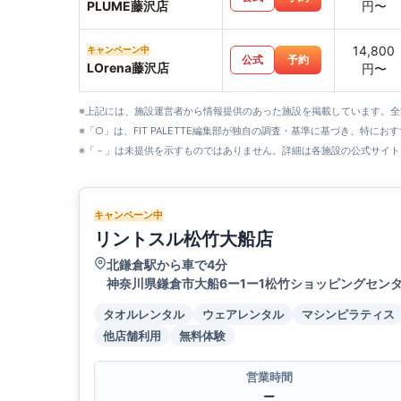
PLUME藤沢店
円〜
14,800
キャンペーン中
公式
予約
LOrena藤沢店
円〜
※上記には、施設運営者から情報提供のあった施設を掲載しています。
※「○」は、FIT PALETTE編集部が独自の調査・基準に基づき、特にお
※「－」は未提供を示すものではありません。詳細は各施設の公式サイト
キャンペーン中
リントスル松竹大船店
北鎌倉駅から車で4分
神奈川県鎌倉市大船6ー1ー1松竹ショッピングセンタ
タオルレンタル
ウェアレンタル
マシンピラティス
他店舗利用
無料体験
営業時間
ー