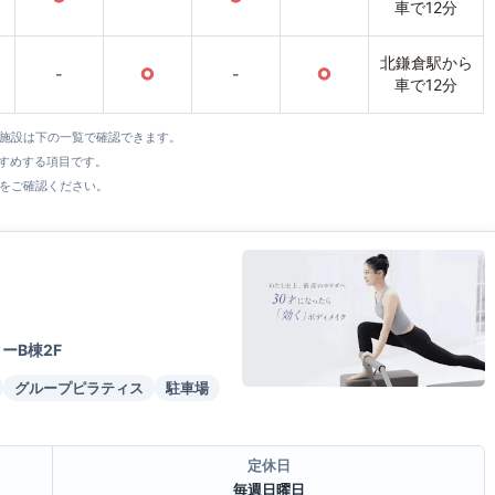
車で12分
北鎌倉駅から
-
○
-
○
車で12分
全施設は下の一覧で確認できます。
すすめする項目です。
をご確認ください。
ーB棟2F
グループピラティス
駐車場
定休日
毎週日曜日