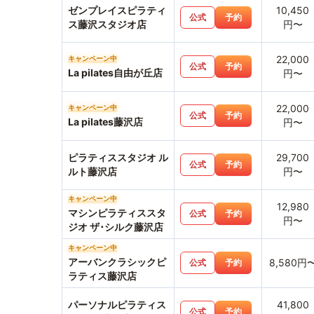
ゼンプレイスピラティ
10,450
公式
予約
ス藤沢スタジオ店
円〜
22,000
キャンペーン中
公式
予約
La pilates自由が丘店
円〜
22,000
キャンペーン中
公式
予約
La pilates藤沢店
円〜
ピラティススタジオ ル
29,700
公式
予約
ルト藤沢店
円〜
キャンペーン中
12,980
マシンピラティススタ
公式
予約
円〜
ジオ ザ･シルク藤沢店
キャンペーン中
アーバンクラシックピ
8,580円
公式
予約
ラティス藤沢店
パーソナルピラティス
41,800
公式
予約