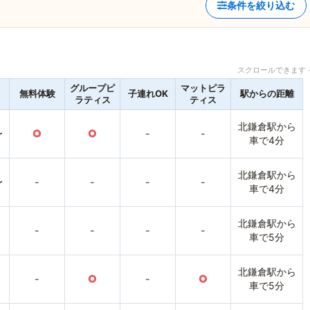
条件を絞り込む
スクロールできます 
グループピ
マットピラ
無料体験
子連れOK
駅からの距離
ラティス
ティス
北鎌倉駅から
〜
○
○
-
-
車で4分
北鎌倉駅から
〜
-
-
-
-
車で4分
北鎌倉駅から
-
-
-
-
車で5分
北鎌倉駅から
-
○
-
○
車で5分