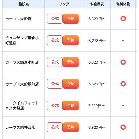
施設名
リンク
料金目安
無料体験
○
公式
予約
カーブス大船店
6,820円〜
チョコザップ鎌倉小
-
公式
予約
3,278円〜
町通店
○
公式
予約
カーブス鎌倉小町店
6,820円〜
○
公式
予約
カーブス大船駅前店
6,820円〜
エニタイムフィット
-
公式
予約
7,920円〜
ネス大船店
○
公式
予約
カーブス栄桂台店
6,820円〜