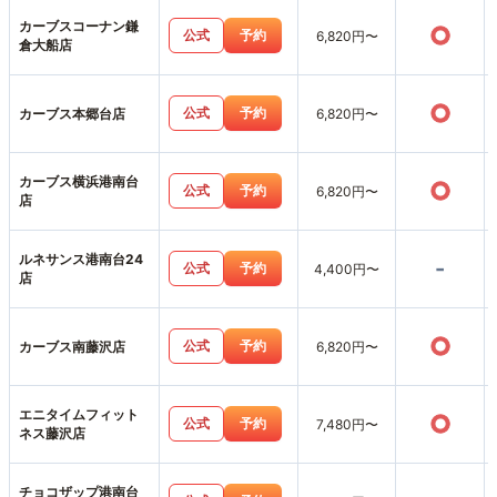
カーブスコーナン鎌
○
公式
予約
6,820円〜
倉大船店
○
公式
予約
カーブス本郷台店
6,820円〜
カーブス横浜港南台
○
公式
予約
6,820円〜
店
ルネサンス港南台24
-
公式
予約
4,400円〜
店
○
公式
予約
カーブス南藤沢店
6,820円〜
エニタイムフィット
○
公式
予約
7,480円〜
ネス藤沢店
チョコザップ港南台