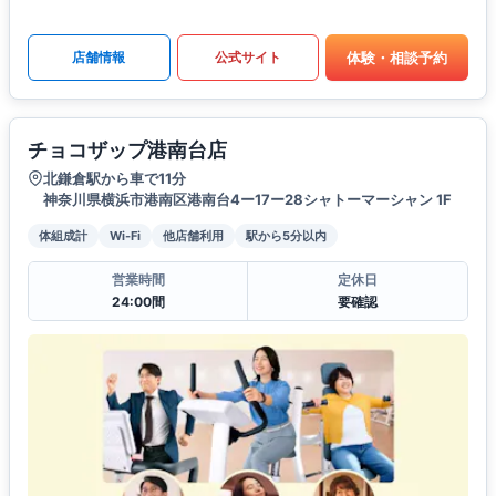
体験・相談予約
店舗情報
公式サイト
チョコザップ港南台店
北鎌倉駅から車で11分
神奈川県横浜市港南区港南台4ー17ー28シャトーマーシャン 1F
体組成計
Wi-Fi
他店舗利用
駅から5分以内
営業時間
定休日
24:00間
要確認