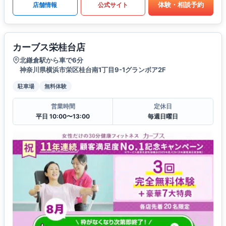
体験・相談予約
店舗情報
公式サイト
カーブス栄桂台店
北鎌倉駅から車で6分
神奈川県横浜市栄区桂台南1丁目9-1グランボア2F
駐車場
無料体験
営業時間
定休日
平日 10:00〜13:00
毎週日曜日