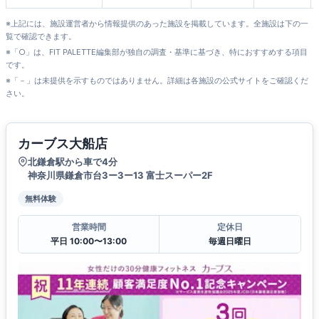
※上記には、施設運営者から情報提供のあった施設を掲載しています。全施設は下の一
覧で確認できます。
※「○」は、FIT PALETTE編集部が独自の調査・基準に基づき、特におすすめする項目
です。
※「－」は未提供を示すものではありません。詳細は各施設の公式サイトをご確認くだ
さい。
カーブス大船店
北鎌倉駅から車で4分
神奈川県鎌倉市台3ー3ー13 富士スーパー2F
無料体験
営業時間
定休日
平日 10:00〜13:00
毎週日曜日