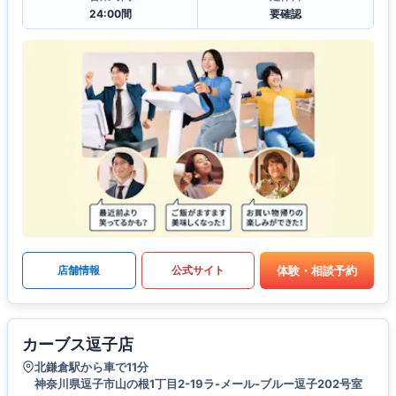
24:00間
要確認
体験・相談予約
店舗情報
公式サイト
カーブス逗子店
北鎌倉駅から車で11分
神奈川県逗子市山の根1丁目2-19ラ-メール-ブルー逗子202号室