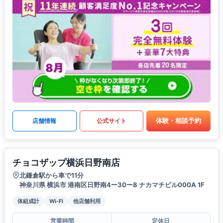
体験・相談予約
店舗情報
公式サイト
チョコザップ横浜日野南店
北鎌倉駅から車で11分
神奈川県 横浜市 港南区日野南4ー30ー8 ナカマチビル000A 1F
体組成計
Wi-Fi
他店舗利用
営業時間
定休日