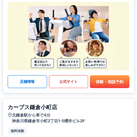
体験・相談予約
店舗情報
公式サイト
カーブス鎌倉小町店
北鎌倉駅から車で4分
神奈川県鎌倉市小町2丁目1-5櫻井ビル2F
無料体験