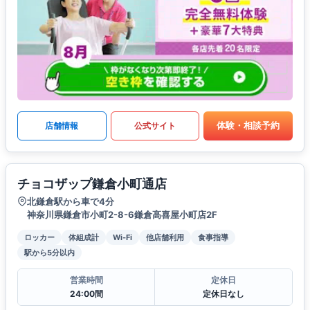
体験・相談予約
店舗情報
公式サイト
チョコザップ鎌倉小町通店
北鎌倉駅から車で4分
神奈川県鎌倉市小町2-8-6鎌倉高喜屋小町店2F
ロッカー
体組成計
Wi-Fi
他店舗利用
食事指導
駅から5分以内
営業時間
定休日
24:00間
定休日なし