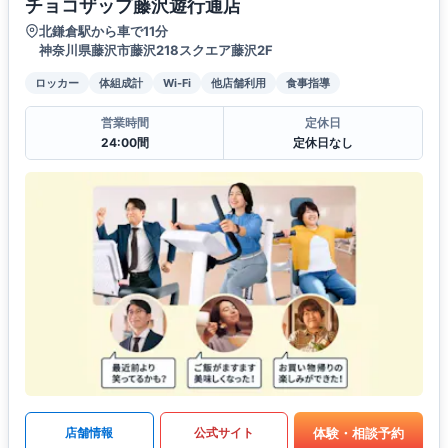
チョコザップ藤沢遊行通店
北鎌倉駅から車で11分
神奈川県藤沢市藤沢218スクエア藤沢2F
ロッカー
体組成計
Wi-Fi
他店舗利用
食事指導
営業時間
定休日
24:00間
定休日なし
体験・相談予約
店舗情報
公式サイト