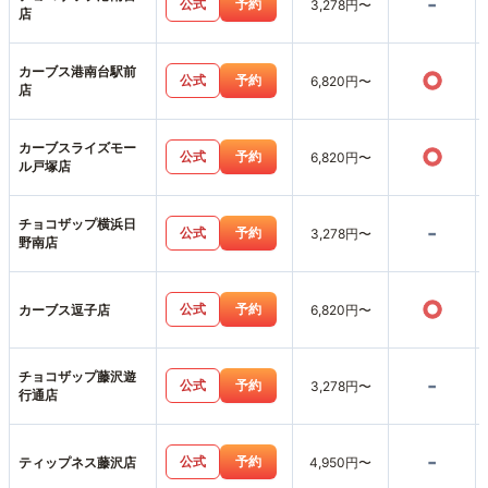
-
公式
予約
3,278円〜
店
カーブス港南台駅前
○
公式
予約
6,820円〜
店
カーブスライズモー
○
公式
予約
6,820円〜
ル戸塚店
チョコザップ横浜日
-
公式
予約
3,278円〜
野南店
○
公式
予約
カーブス逗子店
6,820円〜
チョコザップ藤沢遊
-
公式
予約
3,278円〜
行通店
-
公式
予約
ティップネス藤沢店
4,950円〜