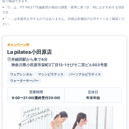
覧で確認できます。
※「○」は、FIT PALETTE編集部が独自の調査・基準に基づき、特におすすめする項目
です。
※「－」は未提供を示すものではありません。詳細は各施設の公式サイトをご確認くだ
さい。
キャンペーン中
La pilates小田原店
井細田駅から車で4分
神奈川県小田原市栄町2丁目13-1そびそ二宮ビル503号室
ウェアレンタル
マシンピラティス
パーソナルピラティス
ウォーターサーバー
営業時間
定休日
9:00〜21:00(最終受付20:00)
年末年始