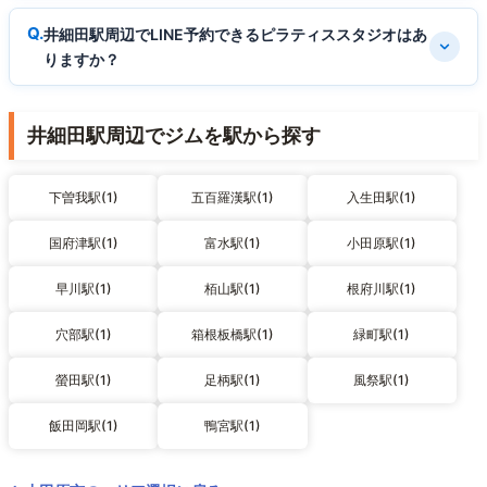
井細田駅周辺でLINE予約できるピラティススタジオはあ
りますか？
井細田駅周辺でジムを駅から探す
下曽我駅(1)
五百羅漢駅(1)
入生田駅(1)
国府津駅(1)
富水駅(1)
小田原駅(1)
早川駅(1)
栢山駅(1)
根府川駅(1)
穴部駅(1)
箱根板橋駅(1)
緑町駅(1)
螢田駅(1)
足柄駅(1)
風祭駅(1)
飯田岡駅(1)
鴨宮駅(1)