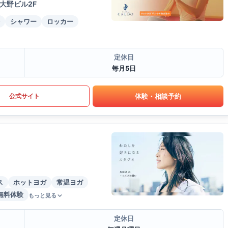
大野ビル2F
シャワー
ロッカー
定休日
毎月5日
体験・相談予約
公式サイト
ス
ホットヨガ
常温ヨガ
無料体験
もっと見る
定休日