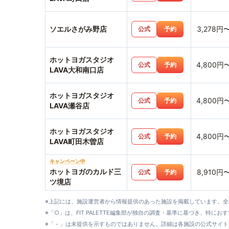
ソエルさがみ野店
3,278円
公式
予約
ホットヨガスタジオ
4,800円
公式
予約
LAVA大和南口店
ホットヨガスタジオ
4,800円
公式
予約
LAVA瀬谷店
ホットヨガスタジオ
4,800円
公式
予約
LAVA町田木曽店
キャンペーン中
ホットヨガのカルド三
8,910円
公式
予約
ツ境店
※上記には、施設運営者から情報提供のあった施設を掲載しています。
※「○」は、FIT PALETTE編集部が独自の調査・基準に基づき、特にお
※「－」は未提供を示すものではありません。詳細は各施設の公式サイト