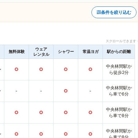
条件を絞り込む
スクロールできます 
ウェア
無料体験
シャワー
常温ヨガ
駅からの距離
レンタル
中央林間駅か
〜
○
○
○
○
ら徒歩2分
中央林間駅か
〜
-
-
○
-
ら車で6分
中央林間駅か
○
○
○
○
ら車で8分
中央林間駅か
〜
○
○
○
○
ら車で8分