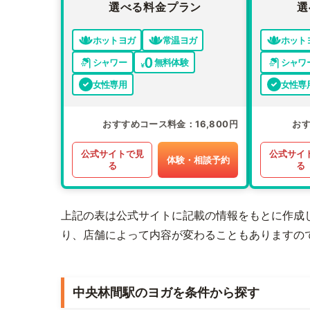
選べる料金プラン
選
ホットヨガ
常温ヨガ
ホット
シャワー
無料体験
シャワ
女性専用
女性専
おすすめコース料金
16,800円
お
公式サイトで見
公式サイ
体験・相談予約
る
る
上記の表は公式サイトに記載の情報をもとに作成
り、店舗によって内容が変わることもありますの
中央林間駅のヨガを条件から探す