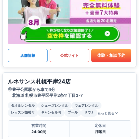
体験・相談予約
店舗情報
公式サイト
ルネサンス札幌平岸24店
豊平公園駅から車で4分
北海道 札幌市豊平区平岸2条11丁目3-7
タオルレンタル
シューズレンタル
ウェアレンタル
レッスン振替可
キャンセル可
プール
サウナ
もっと見る
営業時間
定休日
24:00間
月曜日