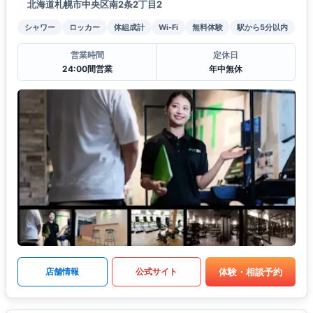
北海道札幌市中央区南2条2丁目2
シャワー
ロッカー
体組成計
Wi-Fi
無料体験
駅から5分以内
営業時間
定休日
24:00間営業
年中無休
体験・相談予約
店舗情報
公式サイト