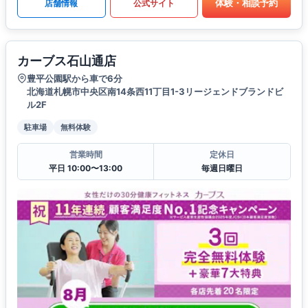
体験・相談予約
店舗情報
公式サイト
カーブス石山通店
豊平公園駅から車で6分
北海道札幌市中央区南14条西11丁目1-3リージェンドブランドビ
ル2F
駐車場
無料体験
営業時間
定休日
平日 10:00〜13:00
毎週日曜日