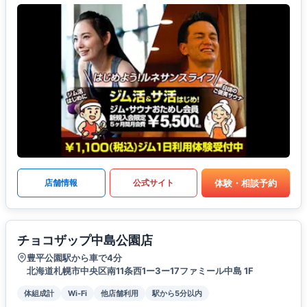
体験・相談予約
店舗情報
公式サイト
チョコザップ中島公園店
豊平公園駅から車で4分
北海道札幌市中央区南11条西1ー3ー17ファミール中島 1F
体組成計
Wi-Fi
他店舗利用
駅から5分以内