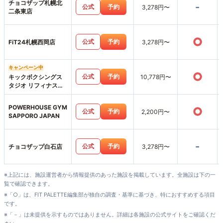
チョコザップ札幌北
-
公式
予約
3,278円〜
二条東店
○
公式
予約
FiT24札幌西岡店
3,278円〜
キャンペーン中
○
公式
予約
キックボクシングス
10,778円〜
タジオ リフィナス札
幌店
POWERHOUSE GYM
○
公式
予約
2,200円〜
SAPPORO JAPAN
-
公式
予約
チョコザップ白石店
3,278円〜
※上記には、施設運営者から情報提供のあった施設を掲載しています。全施設は下の一
覧で確認できます。
※「○」は、FIT PALETTE編集部が独自の調査・基準に基づき、特におすすめする項目
です。
※「－」は未提供を示すものではありません。詳細は各施設の公式サイトをご確認くだ