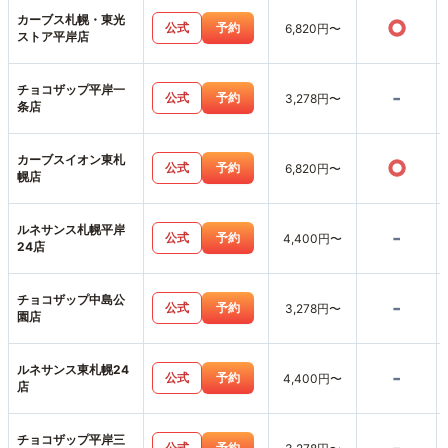
カーブス札幌・東光
○
公式
予約
6,820円〜
ストア平岸店
チョコザップ平岸一
-
公式
予約
3,278円〜
条店
カーブスイオン東札
○
公式
予約
6,820円〜
幌店
ルネサンス札幌平岸
-
公式
予約
4,400円〜
24店
チョコザップ中島公
-
公式
予約
3,278円〜
園店
ルネサンス東札幌24
-
公式
予約
4,400円〜
店
チョコザップ平岸三
公式
予約