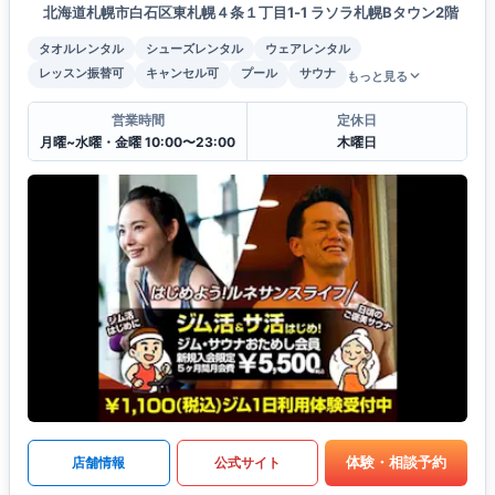
北海道札幌市白石区東札幌４条１丁目1‐1 ラソラ札幌Bタウン2階
タオルレンタル
シューズレンタル
ウェアレンタル
レッスン振替可
キャンセル可
プール
サウナ
もっと見る
営業時間
定休日
月曜~水曜・金曜 10:00〜23:00
木曜日
体験・相談予約
店舗情報
公式サイト