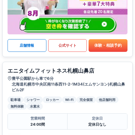
体験・相談予約
店舗情報
公式サイト
エニタイムフィットネス札幌山鼻店
豊平公園駅から車で6分
北海道札幌市中央区南11条西11-2-1M34(エムサンヨン)札幌山鼻
ビル2F
駐車場
シャワー
ロッカー
Wi-Fi
完全個室
他店舗利用
無料体験
水素水
営業時間
定休日
24:00間
定休日なし