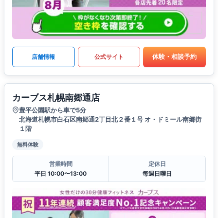
体験・相談予約
店舗情報
公式サイト
カーブス札幌南郷通店
豊平公園駅から車で5分
北海道札幌市白石区南郷通2丁目北２番１号 オ・ドミール南郷街
１階
無料体験
営業時間
定休日
平日 10:00〜13:00
毎週日曜日