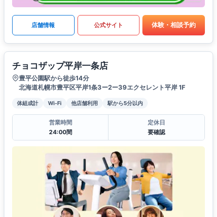
体験・相談予約
店舗情報
公式サイト
チョコザップ平岸一条店
豊平公園駅から徒歩14分
北海道札幌市豊平区平岸1条3ー2ー39エクセレント平岸 1F
体組成計
Wi-Fi
他店舗利用
駅から5分以内
営業時間
定休日
24:00間
要確認