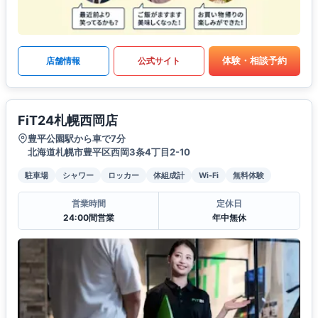
体験・相談予約
店舗情報
公式サイト
FiT24札幌西岡店
豊平公園駅から車で7分
北海道札幌市豊平区西岡3条4丁目2-10
駐車場
シャワー
ロッカー
体組成計
Wi-Fi
無料体験
営業時間
定休日
24:00間営業
年中無休