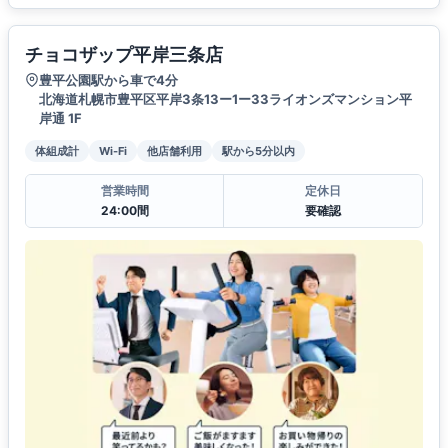
チョコザップ平岸三条店
豊平公園駅から車で4分
北海道札幌市豊平区平岸3条13ー1ー33ライオンズマンション平
岸通 1F
体組成計
Wi-Fi
他店舗利用
駅から5分以内
営業時間
定休日
24:00間
要確認