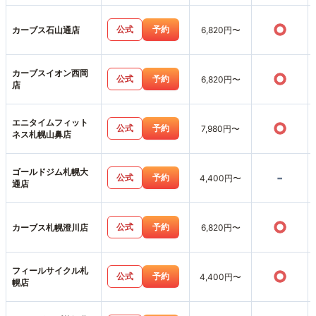
○
公式
予約
カーブス石山通店
6,820円〜
カーブスイオン西岡
○
公式
予約
6,820円〜
店
エニタイムフィット
○
公式
予約
7,980円〜
ネス札幌山鼻店
ゴールドジム札幌大
-
公式
予約
4,400円〜
通店
○
公式
予約
カーブス札幌澄川店
6,820円〜
フィールサイクル札
○
公式
予約
4,400円〜
幌店