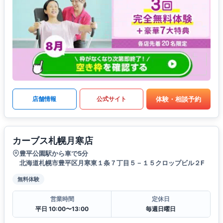
体験・相談予約
店舗情報
公式サイト
カーブス札幌月寒店
豊平公園駅から車で5分
北海道札幌市豊平区月寒東１条７丁目５－１５クロップビル２F
無料体験
営業時間
定休日
平日 10:00〜13:00
毎週日曜日