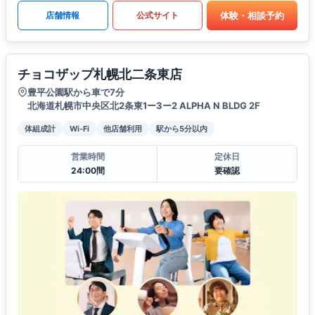
体験・相談予約
店舗情報
公式サイト
チョコザップ札幌北二条東店
豊平公園駅から車で7分
北海道札幌市中央区北2条東1ー3ー2 ALPHA N BLDG 2F
体組成計
Wi-Fi
他店舗利用
駅から5分以内
営業時間
定休日
24:00間
要確認