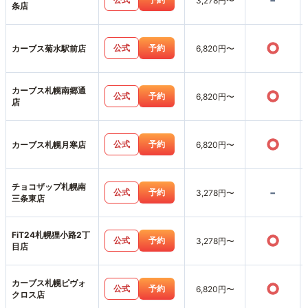
-
3,278円〜
条店
○
公式
予約
カーブス菊水駅前店
6,820円〜
カーブス札幌南郷通
○
公式
予約
6,820円〜
店
○
公式
予約
カーブス札幌月寒店
6,820円〜
チョコザップ札幌南
-
公式
予約
3,278円〜
三条東店
FiT24札幌狸小路2丁
○
公式
予約
3,278円〜
目店
カーブス札幌ピヴォ
○
公式
予約
6,820円〜
クロス店