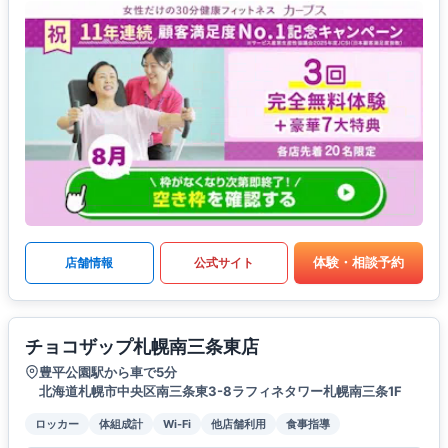
体験・相談予約
店舗情報
公式サイト
チョコザップ札幌南三条東店
豊平公園駅から車で5分
北海道札幌市中央区南三条東3-8ラフィネタワー札幌南三条1F
ロッカー
体組成計
Wi-Fi
他店舗利用
食事指導