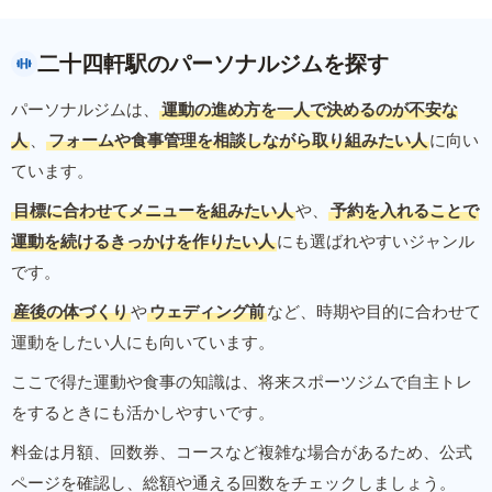
二十四軒駅のパーソナルジムを探す
パーソナルジムは、
運動の進め方を一人で決めるのが不安な
人
、
フォームや食事管理を相談しながら取り組みたい人
に向い
ています。
目標に合わせてメニューを組みたい人
や、
予約を入れることで
運動を続けるきっかけを作りたい人
にも選ばれやすいジャンル
です。
産後の体づくり
や
ウェディング前
など、時期や目的に合わせて
運動をしたい人にも向いています。
ここで得た運動や食事の知識は、将来スポーツジムで自主トレ
をするときにも活かしやすいです。
料金は月額、回数券、コースなど複雑な場合があるため、公式
ページを確認し、総額や通える回数をチェックしましょう。