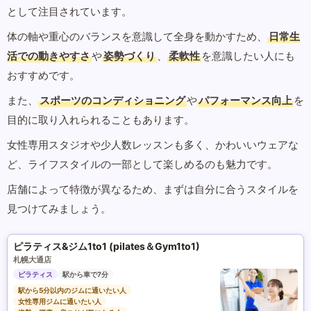
として注目されています。
体の軸や重心のバランスを意識して全身を動かすため、
日常生
活での動きやすさ
や
姿勢づくり
、
柔軟性
を意識したい人にも
おすすめです。
また、
スポーツのコンディショニング
や
パフォーマンス向上
を
目的に取り入れられることもあります。
女性専用スタジオや少人数レッスンも多く、かわいいウェアな
ど、ライフスタイルの一部として楽しめるのも魅力です。
店舗によって特徴が異なるため、まずは自分に合うスタイルを
見つけてみましょう。
ピラティス&ジム1to1 (pilates＆Gym1to1)
札幌大通店
ピラティス
駅から車で7分
駅から5分以内のジムに通いたい人
女性専用ジムに通いたい人