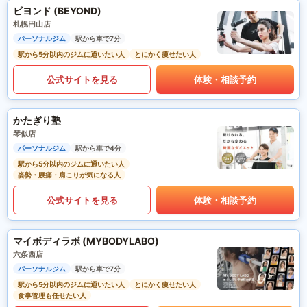
ビヨンド (BEYOND)
札幌円山店
パーソナルジム
駅から車で7分
駅から5分以内のジムに通いたい人
とにかく痩せたい人
公式サイトを見る
体験・相談予約
かたぎり塾
琴似店
パーソナルジム
駅から車で4分
駅から5分以内のジムに通いたい人
姿勢・腰痛・肩こりが気になる人
公式サイトを見る
体験・相談予約
マイボディラボ (MYBODYLABO)
六条西店
パーソナルジム
駅から車で7分
駅から5分以内のジムに通いたい人
とにかく痩せたい人
食事管理も任せたい人