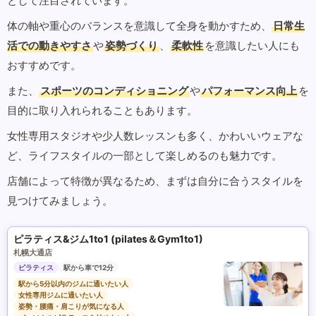
として注目されています。
体の軸や重心のバランスを意識して全身を動かすため、
日常生
活での動きやすさ
や
姿勢づくり
、
柔軟性
を意識したい人にも
おすすめです。
また、
スポーツのコンディショニング
や
パフォーマンス向上
を
目的に取り入れられることもあります。
女性専用スタジオや少人数レッスンも多く、かわいいウェアな
ど、ライフスタイルの一部として楽しめるのも魅力です。
店舗によって特徴が異なるため、まずは自分に合うスタイルを
見つけてみましょう。
ピラティス&ジム1to1 (pilates＆Gym1to1)
札幌大通店
ピラティス
駅から車で12分
駅から5分以内のジムに通いたい人
女性専用ジムに通いたい人
姿勢・腰痛・肩こりが気になる人