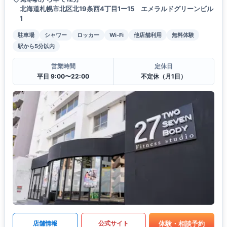
北海道札幌市北区北19条西4丁目1ー15 エメラルドグリーンビル
1
駐車場
シャワー
ロッカー
Wi-Fi
他店舗利用
無料体験
駅から5分以内
営業時間
定休日
平日 9:00〜22:00
不定休（月1日）
体験・相談予約
店舗情報
公式サイト