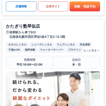
体験・相談予約
店舗情報
公式サイト
かたぎり塾琴似店
発寒駅から車で8分
北海道札幌市西区琴似1条4丁目2-12 2階
タオルレンタル
シューズレンタル
ウェアレンタル
完全個室
子連れOK
無料体験
ウォーターサーバー
プロテイン
もっと見る
営業時間
定休日
平日 10:00〜22:00
木・日