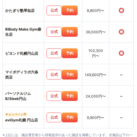
○
公式
予約
かたぎり塾琴似店
8,800円〜
RiBody Make Gym麻
○
公式
予約
36,000円〜
生店
102,300
○
公式
予約
ビヨンド札幌円山店
円〜
マイボディラボ六条
-
公式
予約
149,600円〜
西店
パーソナルジム
-
公式
予約
24,000円〜
B/Sleek円山
キャンペーン中
-
公式
予約
9,900円〜
eviGym札幌 円山店
※上記には、施設運営者から情報提供のあった施設を掲載しています。全施設は下の一