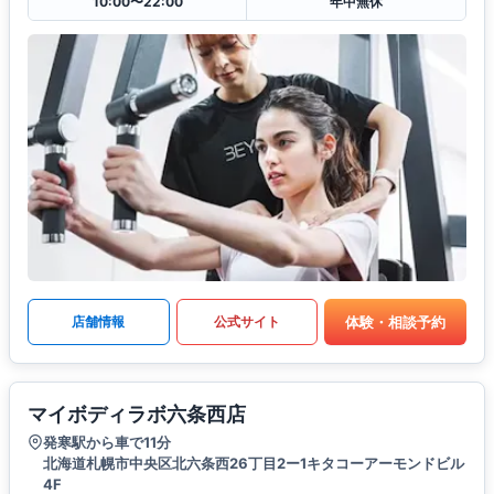
10:00〜22:00
年中無休
体験・相談予約
店舗情報
公式サイト
マイボディラボ六条西店
発寒駅から車で11分
北海道札幌市中央区北六条西26丁目2ー1キタコーアーモンドビル
4F