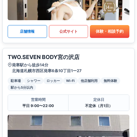
体験・相談予約
店舗情報
公式サイト
TWO.SEVEN BODY宮の沢店
発寒駅から徒歩14分
北海道札幌市西区発寒6条10丁目1ー27
駐車場
シャワー
ロッカー
Wi-Fi
他店舗利用
無料体験
駅から5分以内
営業時間
定休日
平日 9:00〜22:00
不定休（月1日）