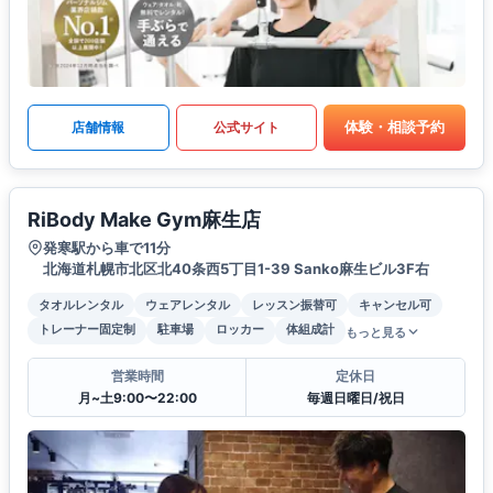
体験・相談予約
店舗情報
公式サイト
RiBody Make Gym麻生店
発寒駅から車で11分
北海道札幌市北区北40条西5丁目1-39 Sanko麻生ビル3F右
タオルレンタル
ウェアレンタル
レッスン振替可
キャンセル可
トレーナー固定制
駐車場
ロッカー
体組成計
もっと見る
営業時間
定休日
月~土9:00〜22:00
毎週日曜日/祝日