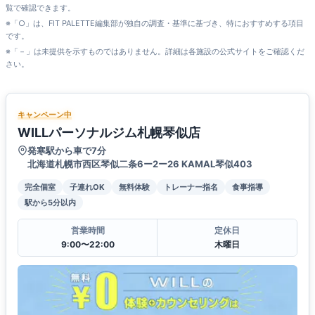
覧で確認できます。
※「○」は、FIT PALETTE編集部が独自の調査・基準に基づき、特におすすめする項目
です。
※「－」は未提供を示すものではありません。詳細は各施設の公式サイトをご確認くだ
さい。
キャンペーン中
WILLパーソナルジム札幌琴似店
発寒駅から車で7分
北海道札幌市西区琴似二条6ー2ー26 KAMAL琴似403
完全個室
子連れOK
無料体験
トレーナー指名
食事指導
駅から5分以内
営業時間
定休日
9:00〜22:00
木曜日