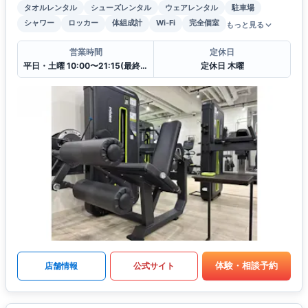
タオルレンタル
シューズレンタル
ウェアレンタル
駐車場
シャワー
ロッカー
体組成計
Wi-Fi
完全個室
もっと見る
営業時間
定休日
平日・土曜 10:00〜21:15(最終受付 20:30) 日曜・祝日 10:00〜17:15(最終受付 16:30)
定休日 木曜
体験・相談予約
店舗情報
公式サイト