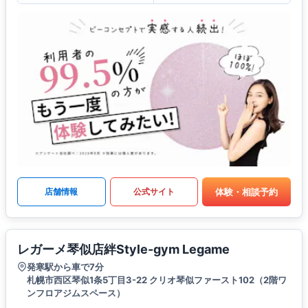
体験・相談予約
店舗情報
公式サイト
レガーメ琴似店絆Style-gym Legame
発寒駅から車で7分
札幌市西区琴似1条5丁目3-22 クリオ琴似ファースト102（2階ワ
ンフロアジムスペース）