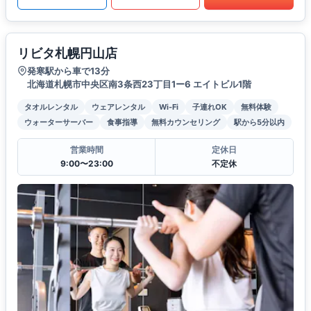
リビタ札幌円山店
発寒駅から車で13分
北海道札幌市中央区南3条西23丁目1ー6 エイトビル1階
タオルレンタル
ウェアレンタル
Wi-Fi
子連れOK
無料体験
ウォーターサーバー
食事指導
無料カウンセリング
駅から5分以内
営業時間
定休日
9:00〜23:00
不定休