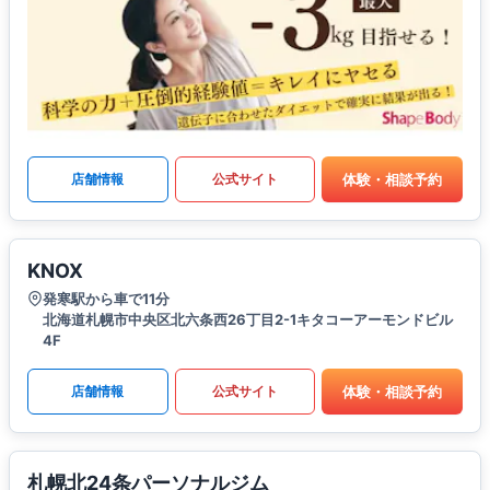
体験・相談予約
店舗情報
公式サイト
KNOX
発寒駅から車で11分
北海道札幌市中央区北六条西26丁目2-1キタコーアーモンドビル
4F
体験・相談予約
店舗情報
公式サイト
札幌北24条パーソナルジム