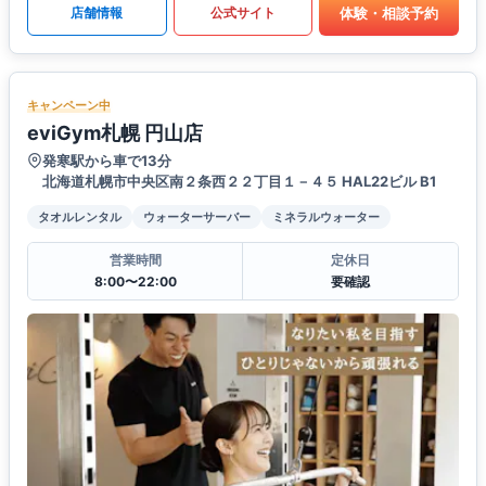
体験・相談予約
店舗情報
公式サイト
キャンペーン中
eviGym札幌 円山店
発寒駅から車で13分
北海道札幌市中央区南２条西２２丁目１－４５ HAL22ビル B1
タオルレンタル
ウォーターサーバー
ミネラルウォーター
営業時間
定休日
8:00〜22:00
要確認