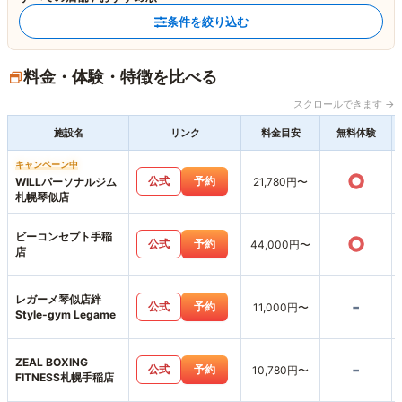
条件を絞り込む
料金・体験・特徴を比べる
スクロールできます →
施設名
リンク
料金目安
無料体験
キャンペーン中
○
公式
予約
WILLパーソナルジム
21,780円〜
札幌琴似店
ビーコンセプト手稲
○
公式
予約
44,000円〜
店
レガーメ琴似店絆
-
公式
予約
11,000円〜
Style-gym Legame
ZEAL BOXING
-
公式
予約
10,780円〜
FITNESS札幌手稲店