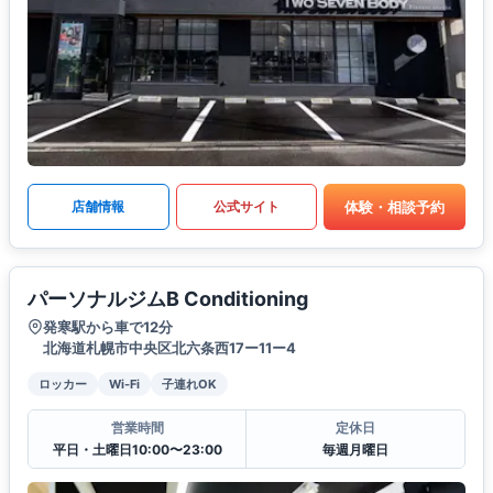
体験・相談予約
店舗情報
公式サイト
パーソナルジムB Conditioning
発寒駅から車で12分
北海道札幌市中央区北六条西17ー11ー4
ロッカー
Wi-Fi
子連れOK
営業時間
定休日
平日・土曜日10:00〜23:00
毎週月曜日