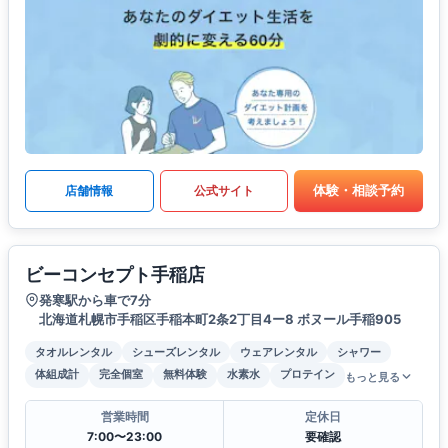
体験・相談予約
店舗情報
公式サイト
ビーコンセプト手稲店
発寒駅から車で7分
北海道札幌市手稲区手稲本町2条2丁目4ー8 ボヌール手稲905
タオルレンタル
シューズレンタル
ウェアレンタル
シャワー
体組成計
完全個室
無料体験
水素水
プロテイン
もっと見る
営業時間
定休日
7:00〜23:00
要確認