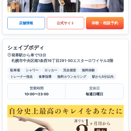
体験・相談予約
店舗情報
公式サイト
シェイプボディ
発寒駅から車で13分
札幌市中央区南1条西19丁目291-50エスターロワイヤル2階
駐車場
シャワー
ロッカー
完全個室
無料体験
トレーナー指名
食事指導
無料カウンセリング
駅から5分以内
営業時間
定休日
10:00〜23:00
毎週日曜日