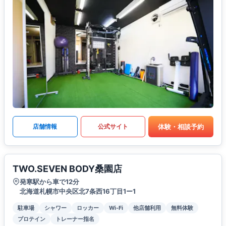
体験・相談予約
店舗情報
公式サイト
TWO.SEVEN BODY桑園店
発寒駅から車で12分
北海道札幌市中央区北7条西16丁目1ー1
駐車場
シャワー
ロッカー
Wi-Fi
他店舗利用
無料体験
プロテイン
トレーナー指名