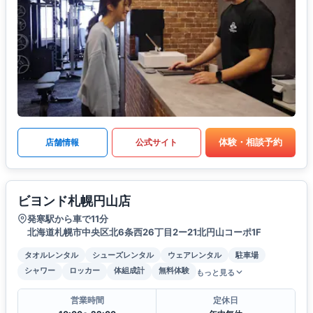
体験・相談予約
店舗情報
公式サイト
ビヨンド札幌円山店
発寒駅から車で11分
北海道札幌市中央区北6条西26丁目2ー21北円山コーポ1F
タオルレンタル
シューズレンタル
ウェアレンタル
駐車場
シャワー
ロッカー
体組成計
無料体験
もっと見る
営業時間
定休日