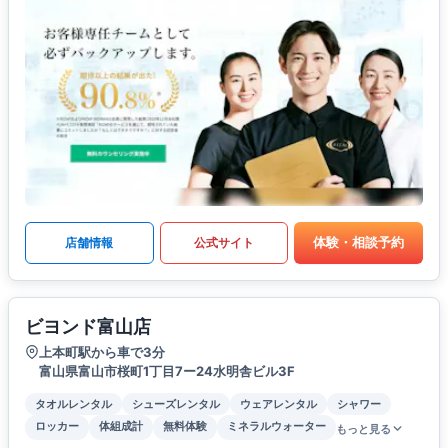
体験・相談予約
店舗情報
公式サイト
ビヨンド富山店
上本町駅から車で3分
富山県富山市桜町1丁目7ー24水明舎ビル3F
タオルレンタル
シューズレンタル
ウェアレンタル
シャワー
ロッカー
体組成計
無料体験
ミネラルウォーター
もっと見る