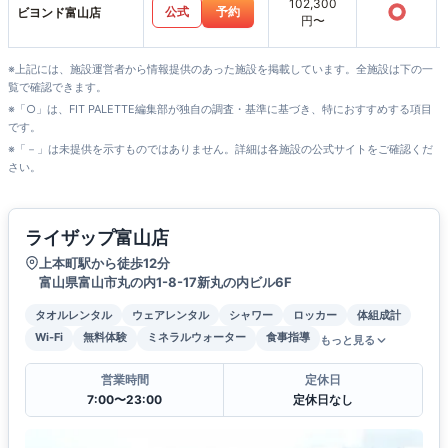
102,300
○
公式
予約
ビヨンド富山店
円〜
※上記には、施設運営者から情報提供のあった施設を掲載しています。全施設は下の一
覧で確認できます。
※「○」は、FIT PALETTE編集部が独自の調査・基準に基づき、特におすすめする項目
です。
※「－」は未提供を示すものではありません。詳細は各施設の公式サイトをご確認くだ
さい。
ライザップ富山店
上本町駅から徒歩12分
富山県富山市丸の内1-8-17新丸の内ビル6F
タオルレンタル
ウェアレンタル
シャワー
ロッカー
体組成計
Wi-Fi
無料体験
ミネラルウォーター
食事指導
もっと見る
営業時間
定休日
7:00〜23:00
定休日なし