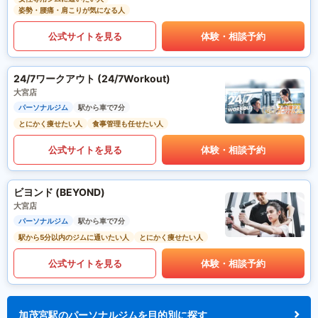
姿勢・腰痛・肩こりが気になる人
公式サイトを見る
体験・相談予約
24/7ワークアウト (24/7Workout)
大宮店
パーソナルジム
駅から車で7分
とにかく痩せたい人
食事管理も任せたい人
公式サイトを見る
体験・相談予約
ビヨンド (BEYOND)
大宮店
パーソナルジム
駅から車で7分
駅から5分以内のジムに通いたい人
とにかく痩せたい人
公式サイトを見る
体験・相談予約
加茂宮駅のパーソナルジムを目的別に探す