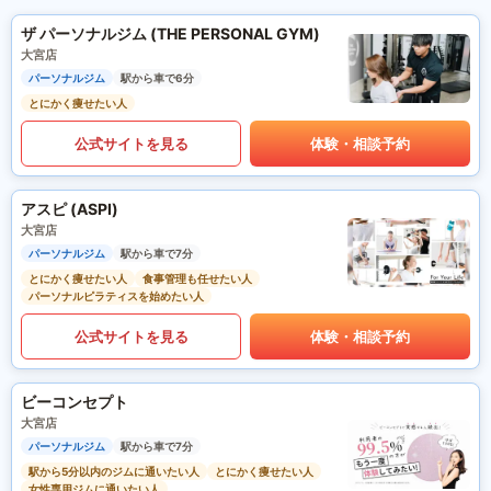
ザ パーソナルジム (THE PERSONAL GYM)
大宮店
パーソナルジム
駅から車で6分
とにかく痩せたい人
公式サイトを見る
体験・相談予約
アスピ (ASPI)
大宮店
パーソナルジム
駅から車で7分
とにかく痩せたい人
食事管理も任せたい人
パーソナルピラティスを始めたい人
公式サイトを見る
体験・相談予約
ビーコンセプト
大宮店
パーソナルジム
駅から車で7分
駅から5分以内のジムに通いたい人
とにかく痩せたい人
女性専用ジムに通いたい人