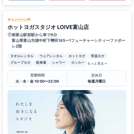
キャンペーン中
ホットヨガスタジオ LOIVE富山店
南富山駅前駅から車で9分
富山県富山市婦中町下轡田165ー1フューチャーシティーファボー
レ2階
タオルレンタル
ウェアレンタル
ホットヨガ
常温ヨガ
グループヨガ
駐車場
シャワー
ロッカー
もっと見る
営業時間
定休日
火・水・金 10:00〜22:00
毎週月曜日