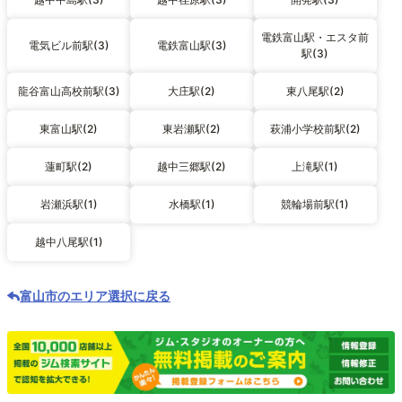
電鉄富山駅・エスタ前
電気ビル前駅(3)
電鉄富山駅(3)
駅(3)
龍谷富山高校前駅(3)
大庄駅(2)
東八尾駅(2)
東富山駅(2)
東岩瀬駅(2)
萩浦小学校前駅(2)
蓮町駅(2)
越中三郷駅(2)
上滝駅(1)
岩瀬浜駅(1)
水橋駅(1)
競輪場前駅(1)
越中八尾駅(1)
富山市のエリア選択に戻る