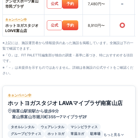
グンゼスポーツ富山
-
公式
予約
7,480円〜
市民プラザ
キャンペーン中
○
公式
予約
ホットヨガスタジオ
8,910円〜
LOIVE富山店
※上記には、施設運営者から情報提供のあった施設を掲載しています。全施設は下の一
覧で確認できます。
※「○」は、FIT PALETTE編集部が独自の調査・基準に基づき、特におすすめする項目
です。
※「－」は未提供を示すものではありません。詳細は各施設の公式サイトをご確認くだ
さい。
キャンペーン中
ホットヨガスタジオ LAVAマイプラザ南富山店
南富山駅前駅から徒歩9分
富山県富山市堀川町355ー7マイプラザ2F
タオルレンタル
ウェアレンタル
マシンピラティス
グループピラティス
ホットヨガ
常温ヨガ
駐車場
もっと見る