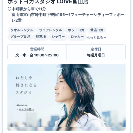
ホットヨガスタジオ LOIVE富山店
中町駅から車で11分
富山県富山市婦中町下轡田165ー1フューチャーシティーファボー
レ2階
タオルレンタル
ウェアレンタル
ホットヨガ
常温ヨガ
グループヨガ
駐車場
シャワー
ロッカー
もっと見る
営業時間
定休日
火・水・金 10:00〜22:00
毎週月曜日