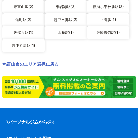
東富山駅(2)
東岩瀬駅(2)
萩浦小学校前駅(2)
蓮町駅(2)
越中三郷駅(2)
上滝駅(1)
岩瀬浜駅(1)
水橋駅(1)
競輪場前駅(1)
越中八尾駅(1)
富山市のエリア選択に戻る
パーソナルジムから探す