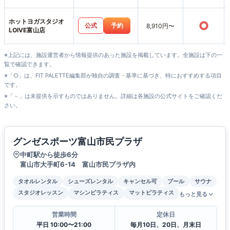
山店
ホットヨガスタジオ
○
公式
予約
8,910円〜
LOIVE富山店
※上記には、施設運営者から情報提供のあった施設を掲載しています。全施設は下の一
覧で確認できます。
※「○」は、FIT PALETTE編集部が独自の調査・基準に基づき、特におすすめする項目
です。
※「－」は未提供を示すものではありません。詳細は各施設の公式サイトをご確認くだ
さい。
グンゼスポーツ富山市民プラザ
中町駅から徒歩6分
富山市大手町6-14 富山市民プラザ内
タオルレンタル
シューズレンタル
キャンセル可
プール
サウナ
スタジオレッスン
マシンピラティス
マットピラティス
もっと見る
営業時間
定休日
平日 10:00〜21:00
毎月10日、20日、月末日