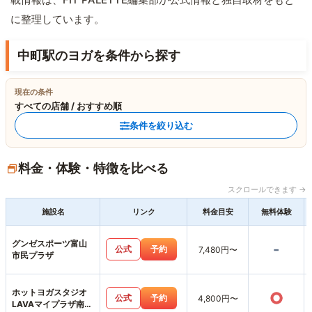
に整理しています。
中町駅のヨガを条件から探す
現在の条件
すべての店舗 / おすすめ順
条件を絞り込む
料金・体験・特徴を比べる
スクロールできます →
施設名
リンク
料金目安
無料体験
グンゼスポーツ富山
-
公式
予約
7,480円〜
市民プラザ
ホットヨガスタジオ
○
公式
予約
4,800円〜
LAVAマイプラザ南富