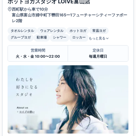
ホットヨガスタジオ LOIVE富山店
西町駅から車で10分
富山県富山市婦中町下轡田165ー1フューチャーシティーファボー
レ2階
タオルレンタル
ウェアレンタル
ホットヨガ
常温ヨガ
グループヨガ
駐車場
シャワー
ロッカー
もっと見る
営業時間
定休日
火・水・金 10:00〜22:00
毎週月曜日