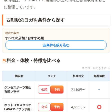
に整理しています。
西町駅のヨガを条件から探す
現在の条件
すべての店舗 / おすすめ順
条件を絞り込む
料金・体験・特徴を比べる
スクロールできます →
施設名
リンク
料金目安
無料体験
グンゼスポーツ富山
-
公式
予約
7,480円〜
市民プラザ
ホットヨガスタジオ
○
公式
予約
4,800円〜
LAVAマイプラザ南富