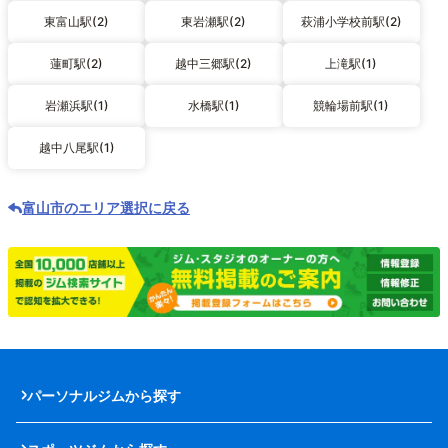
東富山駅(2)
東岩瀬駅(2)
萩浦小学校前駅(2)
蓮町駅(2)
越中三郷駅(2)
上滝駅(1)
岩瀬浜駅(1)
水橋駅(1)
競輪場前駅(1)
越中八尾駅(1)
富山市のエリア選択に戻る
パーソナルジムから探す