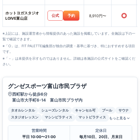
山店
ホットヨガスタジオ
○
公式
予約
8,910円〜
LOIVE富山店
※上記には、施設運営者から情報提供のあった施設を掲載しています。全施設は下の一
覧で確認できます。
※「○」は、FIT PALETTE編集部が独自の調査・基準に基づき、特におすすめする項目
です。
※「－」は未提供を示すものではありません。詳細は各施設の公式サイトをご確認くだ
さい。
グンゼスポーツ富山市民プラザ
西町駅から徒歩6分
富山市大手町6-14 富山市民プラザ内
タオルレンタル
シューズレンタル
キャンセル可
プール
サウナ
スタジオレッスン
マシンピラティス
マットピラティス
もっと見る
営業時間
定休日
平日 10:00〜21:00
毎月10日、20日、月末日