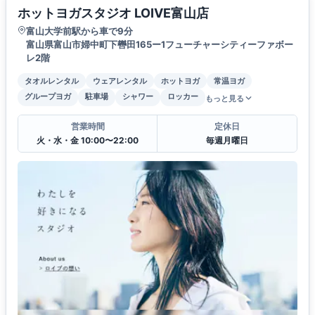
ホットヨガスタジオ LOIVE富山店
富山大学前駅から車で9分
富山県富山市婦中町下轡田165ー1フューチャーシティーファボー
レ2階
タオルレンタル
ウェアレンタル
ホットヨガ
常温ヨガ
グループヨガ
駐車場
シャワー
ロッカー
もっと見る
営業時間
定休日
火・水・金 10:00〜22:00
毎週月曜日