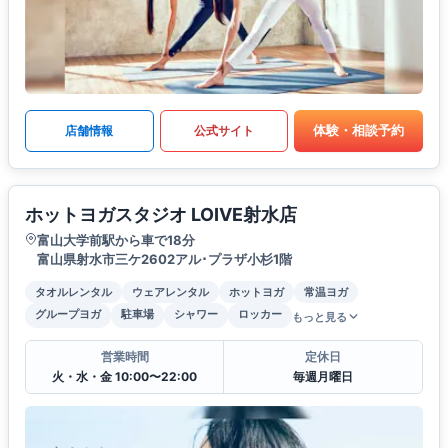
体験・相談予約
店舗情報
公式サイト
ホットヨガスタジオ LOIVE射水店
富山大学前駅から車で18分
富山県射水市三ケ2602アル･プラザ小杉1階
タオルレンタル
ウェアレンタル
ホットヨガ
常温ヨガ
グループヨガ
駐車場
シャワー
ロッカー
もっと見る
営業時間
定休日
火・水・金 10:00〜22:00
毎週月曜日