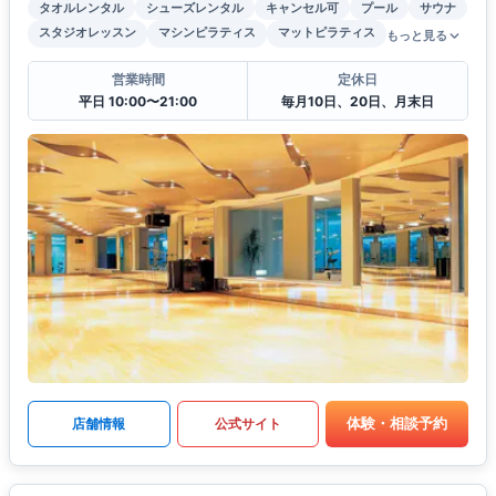
タオルレンタル
シューズレンタル
キャンセル可
プール
サウナ
スタジオレッスン
マシンピラティス
マットピラティス
もっと見る
営業時間
定休日
平日 10:00〜21:00
毎月10日、20日、月末日
体験・相談予約
店舗情報
公式サイト