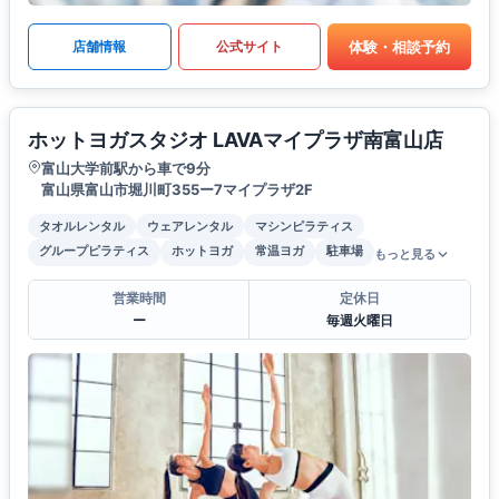
体験・相談予約
店舗情報
公式サイト
ホットヨガスタジオ LAVAマイプラザ南富山店
富山大学前駅から車で9分
富山県富山市堀川町355ー7マイプラザ2F
タオルレンタル
ウェアレンタル
マシンピラティス
グループピラティス
ホットヨガ
常温ヨガ
駐車場
もっと見る
営業時間
定休日
ー
毎週火曜日