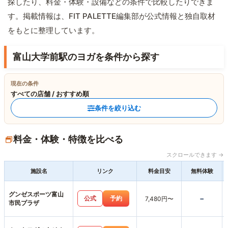
探したり、料金・体験・設備などの条件で比較したりできま
す。掲載情報は、FIT PALETTE編集部が公式情報と独自取材
をもとに整理しています。
富山大学前駅のヨガを条件から探す
現在の条件
すべての店舗 / おすすめ順
条件を絞り込む
料金・体験・特徴を比べる
スクロールできます →
施設名
リンク
料金目安
無料体験
グンゼスポーツ富山
-
公式
予約
7,480円〜
市民プラザ