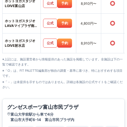
ホットヨガスタジオ
○
公式
予約
8,910円〜
LOIVE富山店
ホットヨガスタジオ
○
公式
予約
4,800円〜
LAVAマイプラザ南富
山店
ホットヨガスタジオ
○
公式
予約
8,910円〜
LOIVE射水店
※上記には、施設運営者から情報提供のあった施設を掲載しています。全施設は下の一
覧で確認できます。
※「○」は、FIT PALETTE編集部が独自の調査・基準に基づき、特におすすめする項目
です。
※「－」は未提供を示すものではありません。詳細は各施設の公式サイトをご確認くだ
さい。
グンゼスポーツ富山市民プラザ
富山大学前駅から車で4分
富山市大手町6-14 富山市民プラザ内