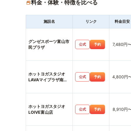
料金・体験・特徴を比べる
施設名
リンク
料金目安
グンゼスポーツ富山市
7,480円
公式
予約
民プラザ
ホットヨガスタジオ
4,800円
公式
予約
LAVAマイプラザ南富
山店
ホットヨガスタジオ
8,910円
公式
予約
LOIVE富山店