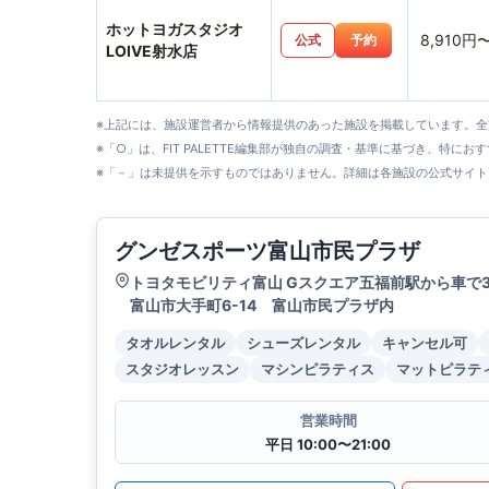
ホットヨガスタジオ
8,910円
公式
予約
LOIVE射水店
※上記には、施設運営者から情報提供のあった施設を掲載しています。
※「○」は、FIT PALETTE編集部が独自の調査・基準に基づき、特にお
※「－」は未提供を示すものではありません。詳細は各施設の公式サイト
グンゼスポーツ富山市民プラザ
トヨタモビリティ富山 Gスクエア五福前駅から車で
富山市大手町6-14 富山市民プラザ内
タオルレンタル
シューズレンタル
キャンセル可
スタジオレッスン
マシンピラティス
マットピラテ
営業時間
平日 10:00〜21:00