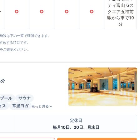
ティ富山 Gス
〜
○
○
○
○
クエア五福前
駅から車で19
分
全施設は下の一覧で確認できます。
すすめする項目です。
をご確認ください。
3分
プール
サウナ
ィス
常温ヨガ
もっと見る
定休日
毎月10日、20日、月末日