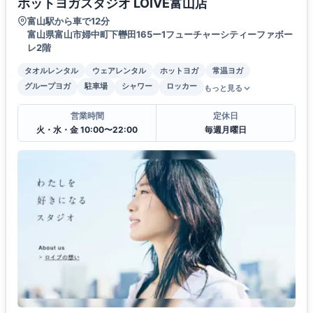
ホットヨガスタジオ LOIVE富山店
富山駅から車で12分
富山県富山市婦中町下轡田165ー1フューチャーシティーファボー
レ2階
タオルレンタル
ウェアレンタル
ホットヨガ
常温ヨガ
グループヨガ
駐車場
シャワー
ロッカー
もっと見る
営業時間
定休日
火・水・金 10:00〜22:00
毎週月曜日