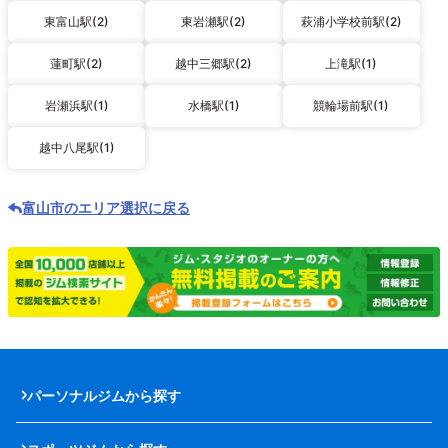
東富山駅(2)
東岩瀬駅(2)
萩浦小学校前駅(2)
蓮町駅(2)
越中三郷駅(2)
上滝駅(1)
岩瀬浜駅(1)
水橋駅(1)
競輪場前駅(1)
越中八尾駅(1)
富山市のエリア選択に戻る
パーソナルジムから探す