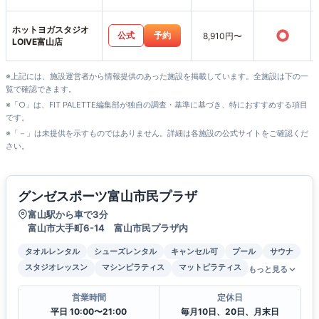
山店
ホットヨガスタジオ
○
公式
予約
8,910円〜
LOIVE富山店
※上記には、施設運営者から情報提供のあった施設を掲載しています。全施設は下の一
覧で確認できます。
※「○」は、FIT PALETTE編集部が独自の調査・基準に基づき、特におすすめする項目
です。
※「－」は未提供を示すものではありません。詳細は各施設の公式サイトをご確認くだ
さい。
グンゼスポーツ富山市民プラザ
富山駅から車で3分
富山市大手町6-14 富山市民プラザ内
タオルレンタル
シューズレンタル
キャンセル可
プール
サウナ
スタジオレッスン
マシンピラティス
マットピラティス
もっと見る
営業時間
定休日
平日 10:00〜21:00
毎月10日、20日、月末日