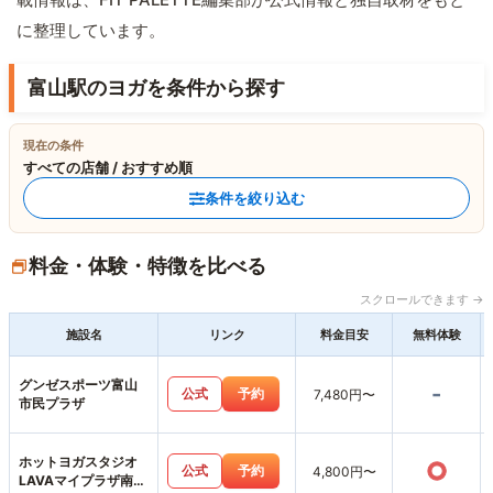
に整理しています。
富山駅のヨガを条件から探す
現在の条件
すべての店舗 / おすすめ順
条件を絞り込む
料金・体験・特徴を比べる
スクロールできます →
施設名
リンク
料金目安
無料体験
グンゼスポーツ富山
-
公式
予約
7,480円〜
市民プラザ
ホットヨガスタジオ
○
公式
予約
4,800円〜
LAVAマイプラザ南富