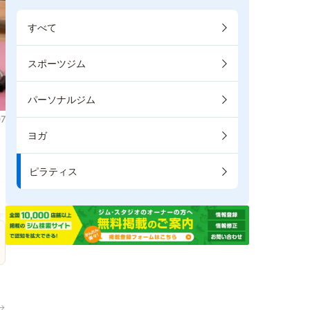
すべて
スポーツジム
パーソナルジム
7
ヨガ
ま
ピラティス
→