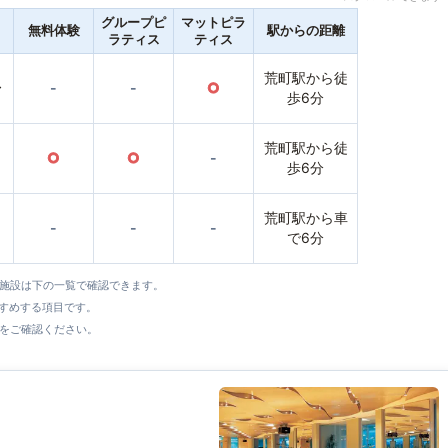
グループピ
マットピラ
無料体験
駅からの距離
ラティス
ティス
荒町駅から徒
〜
-
-
○
歩6分
荒町駅から徒
○
○
-
歩6分
荒町駅から車
-
-
-
で6分
全施設は下の一覧で確認できます。
すすめする項目です。
をご確認ください。