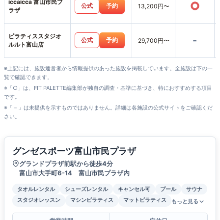
iccaicca 富山市民プ
○
公式
予約
13,200円〜
ラザ
ピラティススタジオ
-
公式
予約
29,700円〜
ルルト富山店
※上記には、施設運営者から情報提供のあった施設を掲載しています。全施設は下の一
覧で確認できます。
※「○」は、FIT PALETTE編集部が独自の調査・基準に基づき、特におすすめする項目
です。
※「－」は未提供を示すものではありません。詳細は各施設の公式サイトをご確認くだ
さい。
グンゼスポーツ富山市民プラザ
グランドプラザ前駅から徒歩4分
富山市大手町6-14 富山市民プラザ内
タオルレンタル
シューズレンタル
キャンセル可
プール
サウナ
スタジオレッスン
マシンピラティス
マットピラティス
もっと見る