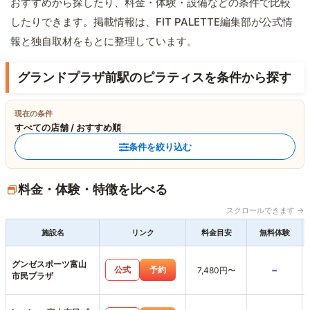
おすすめから探したり、料金・体験・設備などの条件で比較
したりできます。掲載情報は、FIT PALETTE編集部が公式情
報と独自取材をもとに整理しています。
グランドプラザ前駅のピラティスを条件から探す
現在の条件
すべての店舗 / おすすめ順
条件を絞り込む
料金・体験・特徴を比べる
スクロールできます →
施設名
リンク
料金目安
無料体験
グンゼスポーツ富山
-
公式
予約
7,480円〜
市民プラザ