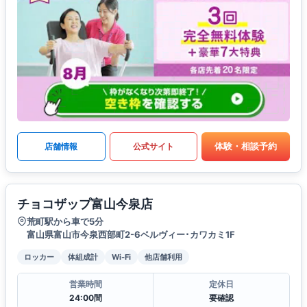
体験・相談予約
店舗情報
公式サイト
チョコザップ富山今泉店
荒町駅から車で5分
富山県富山市今泉西部町2-6ベルヴィー･カワカミ1F
ロッカー
体組成計
Wi-Fi
他店舗利用
営業時間
定休日
24:00間
要確認