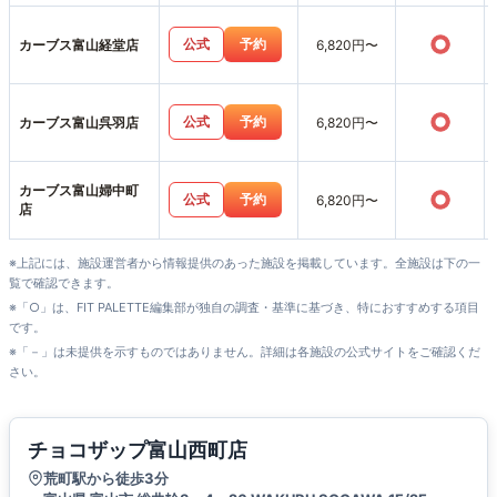
○
公式
予約
カーブス富山経堂店
6,820円〜
○
公式
予約
カーブス富山呉羽店
6,820円〜
カーブス富山婦中町
○
公式
予約
6,820円〜
店
※上記には、施設運営者から情報提供のあった施設を掲載しています。全施設は下の一
覧で確認できます。
※「○」は、FIT PALETTE編集部が独自の調査・基準に基づき、特におすすめする項目
です。
※「－」は未提供を示すものではありません。詳細は各施設の公式サイトをご確認くだ
さい。
チョコザップ富山西町店
荒町駅から徒歩3分