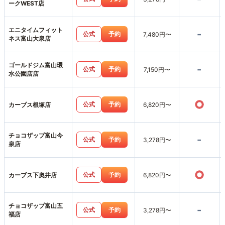
ークWEST店
エニタイムフィット
-
公式
予約
7,480円〜
ネス富山大泉店
ゴールドジム富山環
-
公式
予約
7,150円〜
水公園店店
○
公式
予約
カーブス根塚店
6,820円〜
チョコザップ富山今
-
公式
予約
3,278円〜
泉店
○
公式
予約
カーブス下奥井店
6,820円〜
チョコザップ富山五
-
公式
予約
3,278円〜
福店