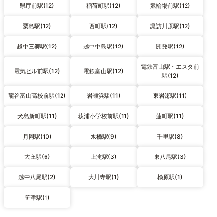
県庁前駅(12)
稲荷町駅(12)
競輪場前駅(12)
粟島駅(12)
西町駅(12)
諏訪川原駅(12)
越中三郷駅(12)
越中中島駅(12)
開発駅(12)
電鉄富山駅・エスタ前
電気ビル前駅(12)
電鉄富山駅(12)
駅(12)
龍谷富山高校前駅(12)
岩瀬浜駅(11)
東岩瀬駅(11)
犬島新町駅(11)
萩浦小学校前駅(11)
蓮町駅(11)
月岡駅(10)
水橋駅(9)
千里駅(8)
大庄駅(6)
上滝駅(3)
東八尾駅(3)
越中八尾駅(2)
大川寺駅(1)
楡原駅(1)
笹津駅(1)