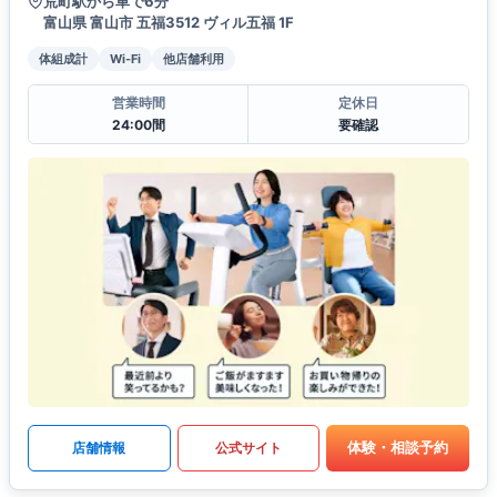
荒町駅から車で6分
富山県 富山市 五福3512 ヴィル五福 1F
体組成計
Wi-Fi
他店舗利用
営業時間
定休日
24:00間
要確認
体験・相談予約
店舗情報
公式サイト