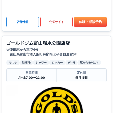
体験・相談予約
店舗情報
公式サイト
ゴールドジム富山環水公園店店
荒町駅から車で4分
富山県富山市湊入船町9番1号とやま自遊館5F
サウナ
駐車場
シャワー
ロッカー
Wi-Fi
駅から5分以内
営業時間
定休日
月~土7:00〜23:00
毎月15日