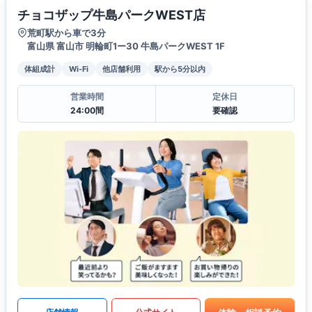
チョコザップ牛島パークWEST店
荒町駅から車で3分
富山県 富山市 明輪町1ー30 牛島パークWEST 1F
体組成計
Wi-Fi
他店舗利用
駅から5分以内
営業時間
定休日
24:00間
要確認