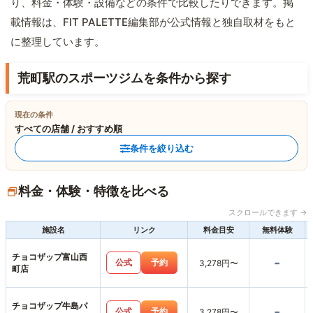
り、料金・体験・設備などの条件で比較したりできます。掲
載情報は、FIT PALETTE編集部が公式情報と独自取材をもと
に整理しています。
荒町駅のスポーツジムを条件から探す
現在の条件
すべての店舗 / おすすめ順
条件を絞り込む
料金・体験・特徴を比べる
スクロールできます →
施設名
リンク
料金目安
無料体験
チョコザップ富山西
-
公式
予約
3,278円〜
町店
チョコザップ牛島パ
-
公式
予約
3,278円〜