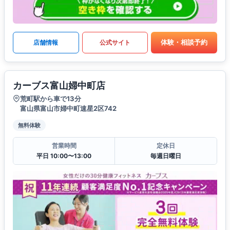
体験・相談予約
店舗情報
公式サイト
カーブス富山婦中町店
荒町駅から車で13分
富山県富山市婦中町速星2区742
無料体験
営業時間
定休日
平日 10:00〜13:00
毎週日曜日