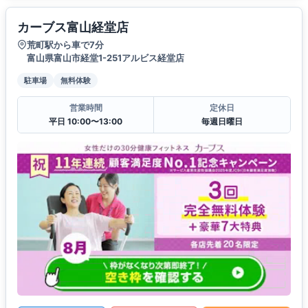
カーブス富山経堂店
荒町駅から車で7分
富山県富山市経堂1-251アルビス経堂店
駐車場
無料体験
営業時間
定休日
平日 10:00〜13:00
毎週日曜日