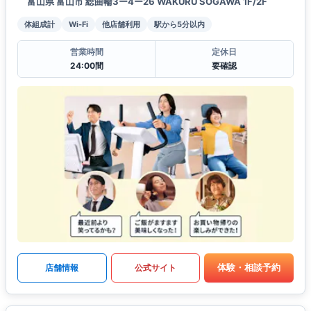
富山県 富山市 総曲輪3ー4ー26 WAKURU SOGAWA 1F/2F
体組成計
Wi-Fi
他店舗利用
駅から5分以内
営業時間
定休日
24:00間
要確認
体験・相談予約
店舗情報
公式サイト