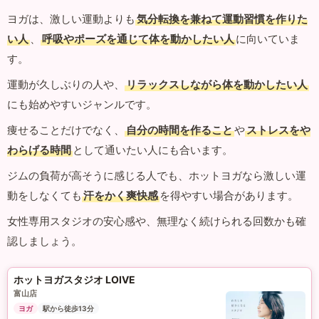
ヨガは、激しい運動よりも
気分転換を兼ねて運動習慣を作りた
い人
、
呼吸やポーズを通じて体を動かしたい人
に向いていま
す。
運動が久しぶりの人や、
リラックスしながら体を動かしたい人
にも始めやすいジャンルです。
痩せることだけでなく、
自分の時間を作ること
や
ストレスをや
わらげる時間
として通いたい人にも合います。
ジムの負荷が高そうに感じる人でも、ホットヨガなら激しい運
動をしなくても
汗をかく爽快感
を得やすい場合があります。
女性専用スタジオの安心感や、無理なく続けられる回数かも確
認しましょう。
ホットヨガスタジオ LOIVE
富山店
ヨガ
駅から徒歩13分