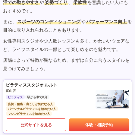
活での動きやすさ
や
姿勢づくり
、
柔軟性
を意識したい人にも
おすすめです。
また、
スポーツのコンディショニング
や
パフォーマンス向上
を
目的に取り入れられることもあります。
女性専用スタジオや少人数レッスンも多く、かわいいウェアな
ど、ライフスタイルの一部として楽しめるのも魅力です。
店舗によって特徴が異なるため、まずは自分に合うスタイルを
見つけてみましょう。
ピラティススタジオ ルルト
富山店
ピラティス
駅から車で8分
姿勢・腰痛・肩こりが気になる人
パーソナルピラティスを始めたい人
マシンピラティスを始めたい人
公式サイトを見る
体験・相談予約