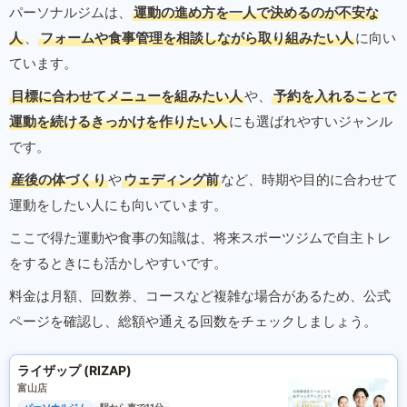
パーソナルジムは、
運動の進め方を一人で決めるのが不安な
人
、
フォームや食事管理を相談しながら取り組みたい人
に向い
ています。
目標に合わせてメニューを組みたい人
や、
予約を入れることで
運動を続けるきっかけを作りたい人
にも選ばれやすいジャンル
です。
産後の体づくり
や
ウェディング前
など、時期や目的に合わせて
運動をしたい人にも向いています。
ここで得た運動や食事の知識は、将来スポーツジムで自主トレ
をするときにも活かしやすいです。
料金は月額、回数券、コースなど複雑な場合があるため、公式
ページを確認し、総額や通える回数をチェックしましょう。
ライザップ (RIZAP)
富山店