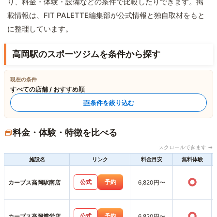
り、料金・体験・設備などの条件で比較したりできます。掲
載情報は、FIT PALETTE編集部が公式情報と独自取材をもと
に整理しています。
高岡駅のスポーツジムを条件から探す
現在の条件
すべての店舗 / おすすめ順
条件を絞り込む
料金・体験・特徴を比べる
スクロールできます →
施設名
リンク
料金目安
無料体験
○
公式
予約
カーブス高岡駅南店
6,820円〜
○
公式
予約
カーブス高岡博労店
6,820円〜