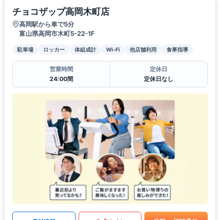
チョコザップ高岡木町店
高岡駅から車で5分
富山県高岡市木町5-22-1F
駐車場
ロッカー
体組成計
Wi-Fi
他店舗利用
食事指導
営業時間
定休日
24:00間
定休日なし