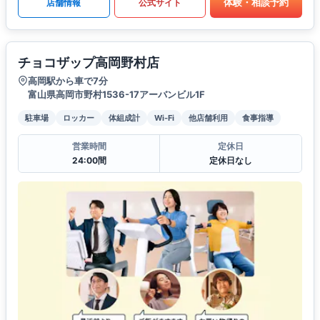
体験・相談予約
店舗情報
公式サイト
チョコザップ高岡野村店
高岡駅から車で7分
富山県高岡市野村1536-17アーバンビル1F
駐車場
ロッカー
体組成計
Wi-Fi
他店舗利用
食事指導
営業時間
定休日
24:00間
定休日なし