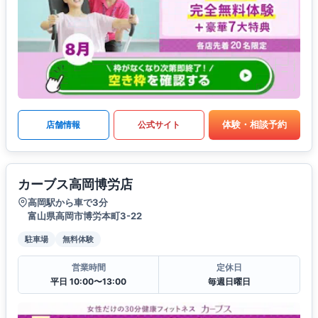
体験・相談予約
店舗情報
公式サイト
カーブス高岡博労店
高岡駅から車で3分
富山県高岡市博労本町3-22
駐車場
無料体験
営業時間
定休日
平日 10:00〜13:00
毎週日曜日