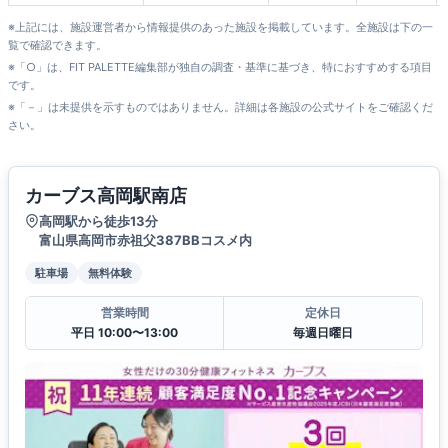
※上記には、施設運営者から情報提供のあった施設を掲載しています。全施設は下の一
覧で確認できます。
※「○」は、FIT PALETTE編集部が独自の調査・基準に基づき、特におすすめする項目
です。
※「－」は未提供を示すものではありません。詳細は各施設の公式サイトをご確認くだ
さい。
カーブス高岡駅南店
高岡駅から徒歩13分
富山県高岡市赤祖父387BBコスメ内
駐車場
無料体験
営業時間
定休日
平日 10:00〜13:00
毎週日曜日