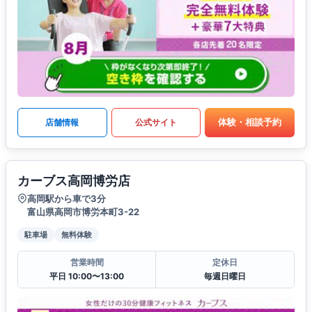
体験・相談予約
店舗情報
公式サイト
カーブス高岡博労店
高岡駅から車で3分
富山県高岡市博労本町3-22
駐車場
無料体験
営業時間
定休日
平日 10:00〜13:00
毎週日曜日