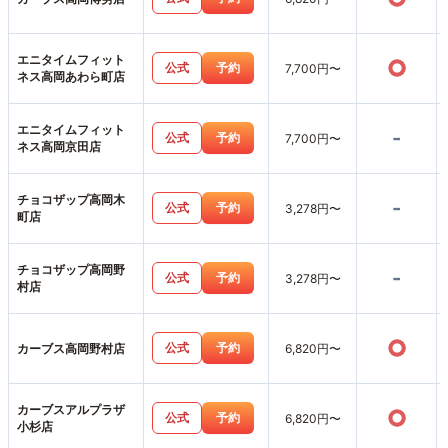
エニタイムフィット
○
公式
予約
7,700円〜
ネス高岡あわら町店
エニタイムフィット
-
公式
予約
7,700円〜
ネス高岡京田店
チョコザップ高岡木
-
公式
予約
3,278円〜
町店
チョコザップ高岡野
-
公式
予約
3,278円〜
村店
○
公式
予約
カーブス高岡野村店
6,820円〜
カーブスアルプラザ
○
公式
予約
6,820円〜
小杉店