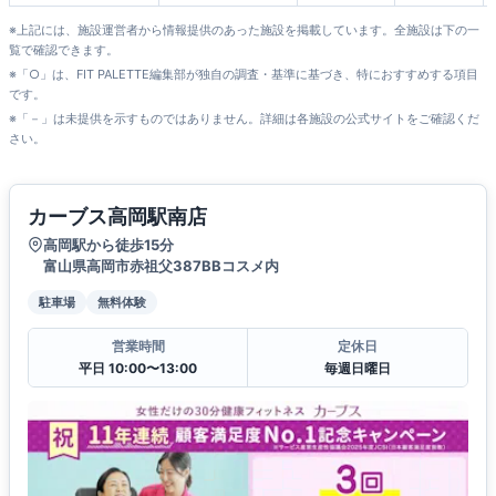
※上記には、施設運営者から情報提供のあった施設を掲載しています。全施設は下の一
覧で確認できます。
※「○」は、FIT PALETTE編集部が独自の調査・基準に基づき、特におすすめする項目
です。
※「－」は未提供を示すものではありません。詳細は各施設の公式サイトをご確認くだ
さい。
カーブス高岡駅南店
高岡駅から徒歩15分
富山県高岡市赤祖父387BBコスメ内
駐車場
無料体験
営業時間
定休日
平日 10:00〜13:00
毎週日曜日