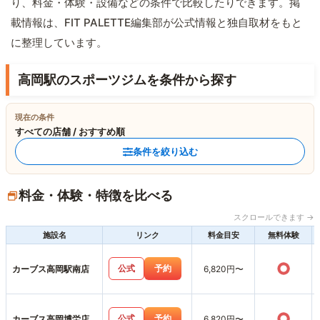
り、料金・体験・設備などの条件で比較したりできます。掲
載情報は、FIT PALETTE編集部が公式情報と独自取材をもと
に整理しています。
高岡駅のスポーツジムを条件から探す
現在の条件
すべての店舗 / おすすめ順
条件を絞り込む
料金・体験・特徴を比べる
スクロールできます →
施設名
リンク
料金目安
無料体験
○
公式
予約
カーブス高岡駅南店
6,820円〜
○
公式
予約
カーブス高岡博労店
6,820円〜