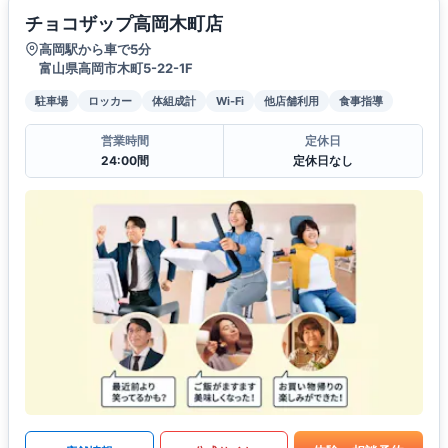
チョコザップ高岡木町店
高岡駅から車で5分
富山県高岡市木町5-22-1F
駐車場
ロッカー
体組成計
Wi-Fi
他店舗利用
食事指導
営業時間
定休日
24:00間
定休日なし