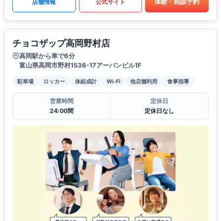
体験・相談予約
店舗情報
公式サイト
チョコザップ高岡野村店
高岡駅から車で6分
富山県高岡市野村1536-17アーバンビル1F
駐車場
ロッカー
体組成計
Wi-Fi
他店舗利用
食事指導
営業時間
定休日
24:00間
定休日なし