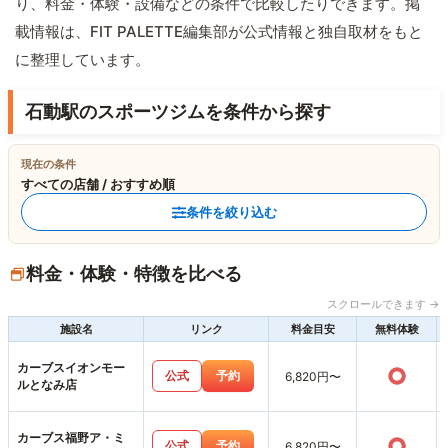
り、料金・体験・設備などの条件で比較したりできます。掲
載情報は、FIT PALETTE編集部が公式情報と独自取材をもと
に整理しています。
石動駅のスポーツジムを条件から探す
現在の条件
すべての店舗 / おすすめ順
条件を絞り込む
料金・体験・特徴を比べる
スクロールできます →
施設名
リンク
料金目安
無料体験
カーブスイオンモー
○
公式
予約
6,820円〜
ルとなみ店
カーブス福野ア・ミ
○
公式
予約
6,820円〜