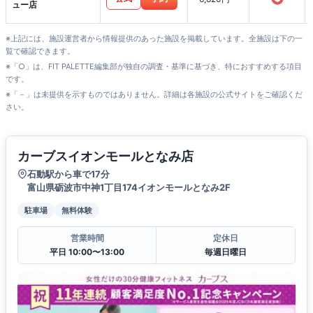
ュー店
※上記には、施設運営者から情報提供のあった施設を掲載しています。全施設は下の一
覧で確認できます。
※「○」は、FIT PALETTE編集部が独自の調査・基準に基づき、特におすすめする項目
です。
※「－」は未提供を示すものではありません。詳細は各施設の公式サイトをご確認くだ
さい。
カーブスイオンモールとなみ店
石動駅から車で17分
富山県砺波市中神1丁目174イオンモールとなみ2F
駐車場
無料体験
営業時間
定休日
平日 10:00〜13:00
毎週日曜日