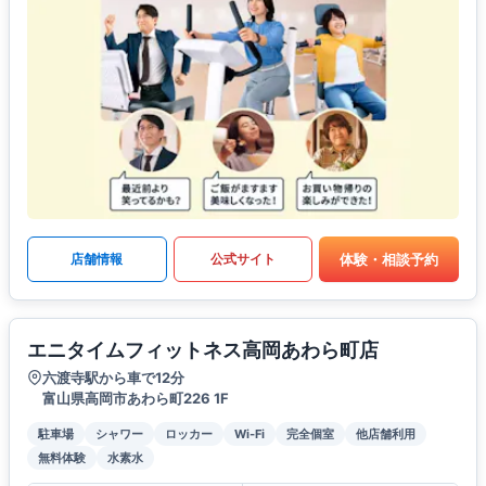
体験・相談予約
店舗情報
公式サイト
エニタイムフィットネス高岡あわら町店
六渡寺駅から車で12分
富山県高岡市あわら町226 1F
駐車場
シャワー
ロッカー
Wi-Fi
完全個室
他店舗利用
無料体験
水素水