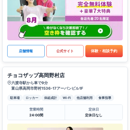
体験・相談予約
店舗情報
公式サイト
チョコザップ高岡野村店
六渡寺駅から車で9分
富山県高岡市野村1536-17アーバンビル1F
駐車場
ロッカー
体組成計
Wi-Fi
他店舗利用
食事指導
営業時間
定休日
24:00間
定休日なし