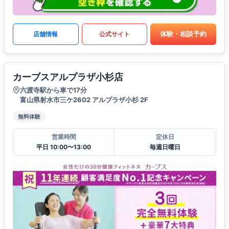
体験・相談予約
店舗情報
公式サイト
カーブスアルプラザ小杉店
六渡寺駅から車で17分
富山県射水市三ケ2602 アルプラザ小杉 2F
無料体験
営業時間
定休日
平日 10:00〜13:00
毎週日曜日