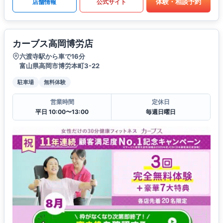
体験・相談予約
店舗情報
公式サイト
カーブス高岡博労店
六渡寺駅から車で16分
富山県高岡市博労本町3-22
駐車場
無料体験
営業時間
定休日
平日 10:00〜13:00
毎週日曜日