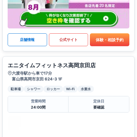
体験・相談予約
店舗情報
公式サイト
エニタイムフィットネス高岡京田店
六渡寺駅から車で17分
富山県高岡市京田 624-3 1F
駐車場
シャワー
ロッカー
Wi-Fi
水素水
営業時間
定休日
24:00間
要確認