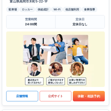
富山県高岡市木町5-22-1F
駐車場
ロッカー
体組成計
Wi-Fi
他店舗利用
食事指導
営業時間
定休日
24:00間
定休日なし
体験・相談予約
店舗情報
公式サイト