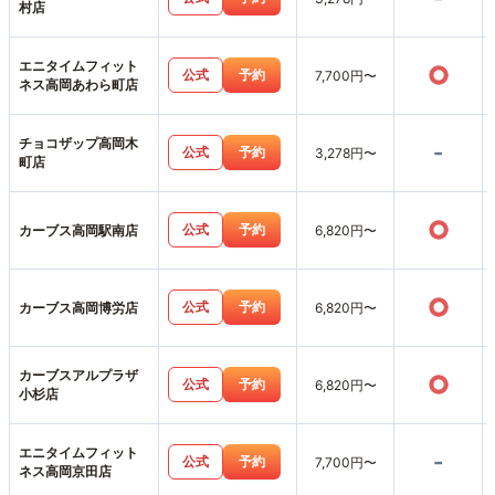
村店
エニタイムフィット
○
公式
予約
7,700円〜
ネス高岡あわら町店
チョコザップ高岡木
-
公式
予約
3,278円〜
町店
○
公式
予約
カーブス高岡駅南店
6,820円〜
○
公式
予約
カーブス高岡博労店
6,820円〜
カーブスアルプラザ
○
公式
予約
6,820円〜
小杉店
エニタイムフィット
-
公式
予約
7,700円〜
ネス高岡京田店