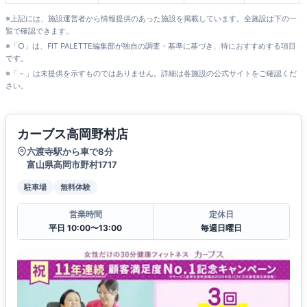
※上記には、施設運営者から情報提供のあった施設を掲載しています。全施設は下の一
覧で確認できます。
※「○」は、FIT PALETTE編集部が独自の調査・基準に基づき、特におすすめする項目
です。
※「－」は未提供を示すものではありません。詳細は各施設の公式サイトをご確認くだ
さい。
カーブス高岡野村店
六渡寺駅から車で8分
富山県高岡市野村1717
駐車場
無料体験
営業時間
定休日
平日 10:00〜13:00
毎週日曜日