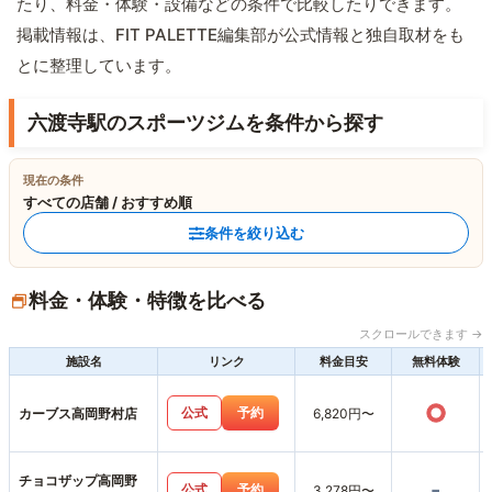
たり、料金・体験・設備などの条件で比較したりできます。
掲載情報は、FIT PALETTE編集部が公式情報と独自取材をも
とに整理しています。
六渡寺駅のスポーツジムを条件から探す
現在の条件
すべての店舗 / おすすめ順
条件を絞り込む
料金・体験・特徴を比べる
スクロールできます →
施設名
リンク
料金目安
無料体験
○
公式
予約
カーブス高岡野村店
6,820円〜
チョコザップ高岡野
-
公式
予約
3,278円〜