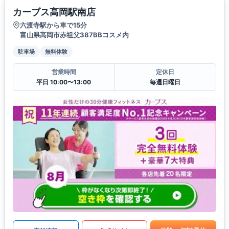
カーブス高岡駅南店
六渡寺駅から車で15分
富山県高岡市赤祖父387BBコスメ内
駐車場
無料体験
営業時間
定休日
平日 10:00〜13:00
毎週日曜日