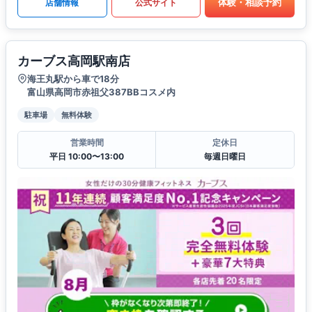
体験・相談予約
店舗情報
公式サイト
カーブス高岡駅南店
海王丸駅から車で18分
富山県高岡市赤祖父387BBコスメ内
駐車場
無料体験
営業時間
定休日
平日 10:00〜13:00
毎週日曜日