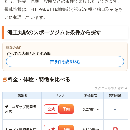
たり、料金・体験・設備などの条件で比較したりできます。
掲載情報は、FIT PALETTE編集部が公式情報と独自取材をも
とに整理しています。
海王丸駅のスポーツジムを条件から探す
現在の条件
すべての店舗 / おすすめ順
条件を絞り込む
料金・体験・特徴を比べる
スクロールできます →
施設名
リンク
料金目安
無料体験
チョコザップ高岡野
-
公式
予約
3,278円〜
村店
○
公式
予約
カーブス高岡野村店
6,820円〜