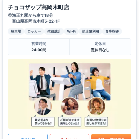
チョコザップ高岡木町店
海王丸駅から車で18分
富山県高岡市木町5-22-1F
駐車場
ロッカー
体組成計
Wi-Fi
他店舗利用
食事指導
営業時間
定休日
24:00間
定休日なし