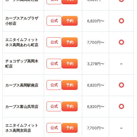
カーブスアルプラザ
○
公式
予約
6,820円〜
小杉店
エニタイムフィット
○
公式
予約
7,700円〜
ネス高岡あわら町店
チョコザップ高岡木
-
公式
予約
3,278円〜
町店
○
公式
予約
カーブス高岡駅南店
6,820円〜
○
公式
予約
カーブス富山呉羽店
6,820円〜
エニタイムフィット
-
公式
予約
7,700円〜
ネス高岡京田店