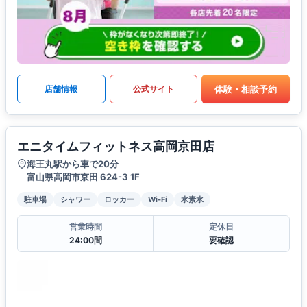
体験・相談予約
店舗情報
公式サイト
エニタイムフィットネス高岡京田店
海王丸駅から車で20分
富山県高岡市京田 624-3 1F
駐車場
シャワー
ロッカー
Wi-Fi
水素水
営業時間
定休日
24:00間
要確認