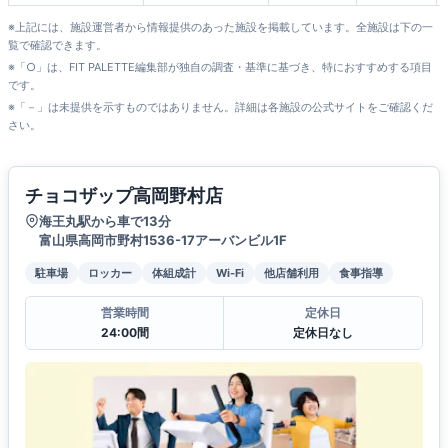
※上記には、施設運営者から情報提供のあった施設を掲載しています。全施設は下の一
覧で確認できます。
※「○」は、FIT PALETTE編集部が独自の調査・基準に基づき、特におすすめする項目
です。
※「－」は未提供を示すものではありません。詳細は各施設の公式サイトをご確認くだ
さい。
チョコザップ高岡野村店
海王丸駅から車で13分
富山県高岡市野村1536-17アーバンビル1F
駐車場
ロッカー
体組成計
Wi-Fi
他店舗利用
食事指導
営業時間
定休日
24:00間
定休日なし