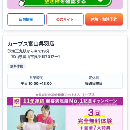
体験・相談予約
店舗情報
公式サイト
カーブス富山呉羽店
海王丸駅から車で19分
富山県富山市呉羽町7017ー1
無料体験
営業時間
定休日
平日 10:00〜13:00
毎週日曜日