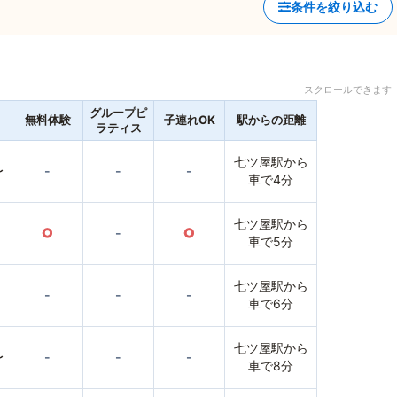
条件を絞り込む
スクロールできます 
グループピ
無料体験
子連れOK
駅からの距離
ラティス
七ツ屋駅から
〜
-
-
-
車で4分
七ツ屋駅から
○
-
○
車で5分
七ツ屋駅から
-
-
-
車で6分
七ツ屋駅から
〜
-
-
-
車で8分