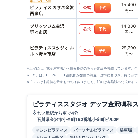
キャンペーン中
15,400
ピラティス カサネ金沢
公式
予約
円〜
西泉店
プリッツジム金沢・
14,300
公式
予約
野々市店
円〜
ピラティススタジオ ル
29,700
公式
予約
ルト野々市店
円〜
※上記には、施設運営者から情報提供のあった施設を掲載しています。
※「○」は、FIT PALETTE編集部が独自の調査・基準に基づき、特にお
※「－」は未提供を示すものではありません。詳細は各施設の公式サイト
ピラティススタジオ デップ金沢鳴和
七ツ屋駅から車で4分
石川県金沢市小金町152番地小金町ビル2F
マシンピラティス
パーソナルピラティス
駐車場
トレーナー指名
無料カウンセリング