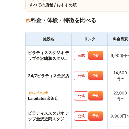
すべての店舗 / おすすめ順
料金・体験・特徴を比べる
施設名
リンク
料金目安
ピラティススタジオ デ
9,900円
公式
予約
ップ金沢鳴和スタジオ
店
14,500
24/7ピラティス金沢店
公式
予約
円〜
22,000
キャンペーン中
公式
予約
La pilates金沢店
円〜
ピラティススタジオ デ
9,900円
公式
予約
ップ金沢近岡スタジオ
店