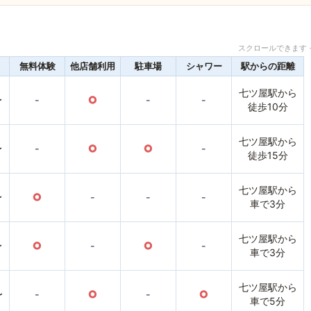
スクロールできます 
無料体験
他店舗利用
駐車場
シャワー
駅からの距離
七ツ屋駅から
〜
-
○
-
-
徒歩10分
七ツ屋駅から
〜
-
○
○
-
徒歩15分
七ツ屋駅から
〜
○
-
-
-
車で3分
七ツ屋駅から
〜
○
-
○
-
車で3分
七ツ屋駅から
〜
-
○
-
○
車で5分