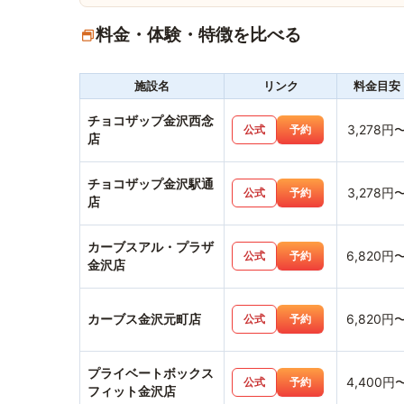
料金・体験・特徴を比べる
施設名
リンク
料金目安
チョコザップ金沢西念
3,278円
公式
予約
店
チョコザップ金沢駅通
3,278円
公式
予約
店
カーブスアル・プラザ
6,820円
公式
予約
金沢店
カーブス金沢元町店
6,820円
公式
予約
プライベートボックス
4,400円
公式
予約
フィット金沢店