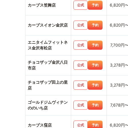
カーブス笠舞店
6,820円
公式
予約
カーブスイオン金沢店
6,820円
公式
予約
エニタイムフィットネ
7,700円
公式
予約
ス金沢有松店
チョコザップ金沢八日
3,278円
公式
予約
市店
チョコザップ田上の里
3,278円
公式
予約
店
ゴールドジムヴィテン
7,678円
公式
予約
ののいち店
カーブス窪店
6,820円
公式
予約