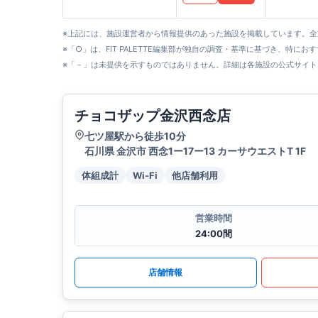
※上記には、施設運営者から情報提供のあった施設を掲載しています。
※「○」は、FIT PALETTE編集部が独自の調査・基準に基づき、特にお
※「－」は未提供を示すものではありません。詳細は各施設の公式サイト
チョコザップ金沢西念店
七ツ屋駅から徒歩10分
石川県 金沢市 西念1ー17ー13 カーサウエストT 1F
体組成計
Wi-Fi
他店舗利用
営業時間
24:00間
店舗情報