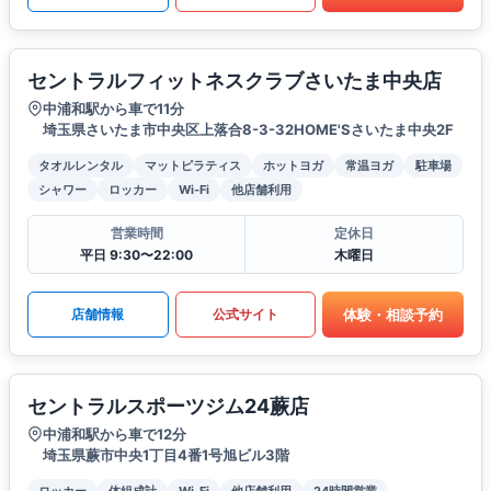
セントラルフィットネスクラブさいたま中央店
中浦和駅から車で11分
埼玉県さいたま市中央区上落合8-3-32HOME'Sさいたま中央2F
タオルレンタル
マットピラティス
ホットヨガ
常温ヨガ
駐車場
シャワー
ロッカー
Wi-Fi
他店舗利用
営業時間
定休日
平日 9:30〜22:00
木曜日
体験・相談予約
店舗情報
公式サイト
セントラルスポーツジム24蕨店
中浦和駅から車で12分
埼玉県蕨市中央1丁目4番1号旭ビル3階