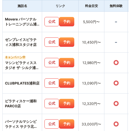
施設名
リンク
料金目安
無料体験
Movere パーソナル
-
公式
予約
5,500円〜
トレーニングジム浦
和店
ゼンプレイスピラテ
-
公式
予約
10,450円〜
ィス浦和スタジオ店
キャンペーン中
○
公式
予約
マシンピラティスス
12,980円〜
タジオ ザ･シルク浦和
店
○
公式
予約
CLUBPILATES浦和店
13,090円〜
ピラティスケー浦和
○
公式
予約
12,320円〜
PARCO店
パーソナルマシンピ
○
公式
予約
33,000円〜
ラティス サクラ北浦