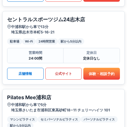
セントラルスポーツジム24志木店
中浦和駅から車で13分
埼玉県志木市本町5-16-21
駐車場
Wi-Fi
24時間営業
駅から5分以内
営業時間
定休日
24:00間
定休日なし
体験・相談予約
店舗情報
公式サイト
Pilates Mee浦和店
中浦和駅から車で5分
埼玉県さいたま市浦和区東高砂町18−11 チェリーハイツ 101
マシンピラティス
セミパーソナルピラティス
パーソナルピラティス
駅から5分以内