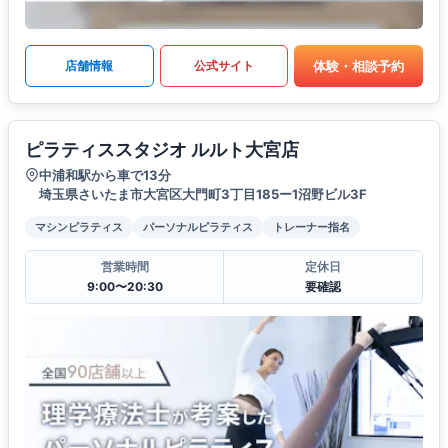
体験・相談予約
店舗情報
公式サイト
ピラティススタジオ ルルト大宮店
中浦和駅から車で13分
埼玉県さいたま市大宮区大門町3丁目185ー1沼野ビル3F
マシンピラティス
パーソナルピラティス
トレーナー指名
営業時間
定休日
9:00〜20:30
要確認