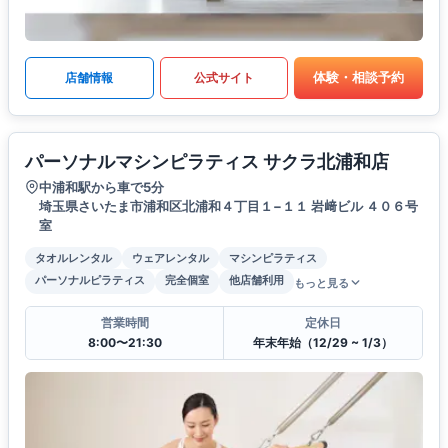
体験・相談予約
店舗情報
公式サイト
パーソナルマシンピラティス サクラ北浦和店
中浦和駅から車で5分
埼玉県さいたま市浦和区北浦和４丁目１−１１ 岩﨑ビル ４０６号
室
タオルレンタル
ウェアレンタル
マシンピラティス
パーソナルピラティス
完全個室
他店舗利用
もっと見る
営業時間
定休日
8:00〜21:30
年末年始（12/29 ~ 1/3）