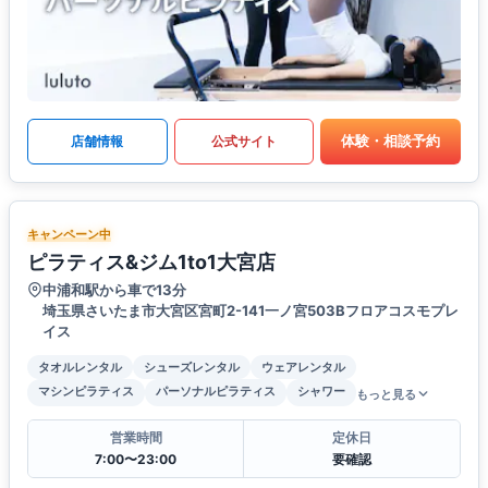
体験・相談予約
店舗情報
公式サイト
キャンペーン中
ピラティス&ジム1to1大宮店
中浦和駅から車で13分
埼玉県さいたま市大宮区宮町2-141一ノ宮503Bフロアコスモプレ
イス
タオルレンタル
シューズレンタル
ウェアレンタル
マシンピラティス
パーソナルピラティス
シャワー
もっと見る
営業時間
定休日
7:00〜23:00
要確認