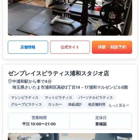
体験・相談予約
店舗情報
公式サイト
ゼンプレイスピラティス浦和スタジオ店
中浦和駅から車で4分
埼玉県さいたま市浦和区高砂2丁目14－17浦和マルゼンビル5階
マシンピラティス
マットピラティス
パーソナルピラティス
グループピラティス
ロッカー
体組成計
他店舗利用
もっと見る
営業時間
定休日
平日 10:00〜21:00
要確認