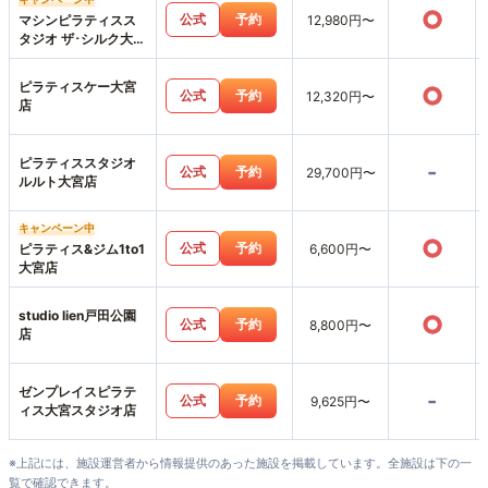
○
公式
予約
マシンピラティスス
12,980円〜
タジオ ザ･シルク大宮
店
ピラティスケー大宮
○
公式
予約
12,320円〜
店
ピラティススタジオ
-
公式
予約
29,700円〜
ルルト大宮店
キャンペーン中
○
公式
予約
ピラティス&ジム1to1
6,600円〜
大宮店
studio lien戸田公園
○
公式
予約
8,800円〜
店
ゼンプレイスピラテ
-
公式
予約
9,625円〜
ィス大宮スタジオ店
※上記には、施設運営者から情報提供のあった施設を掲載しています。全施設は下の一
覧で確認できます。