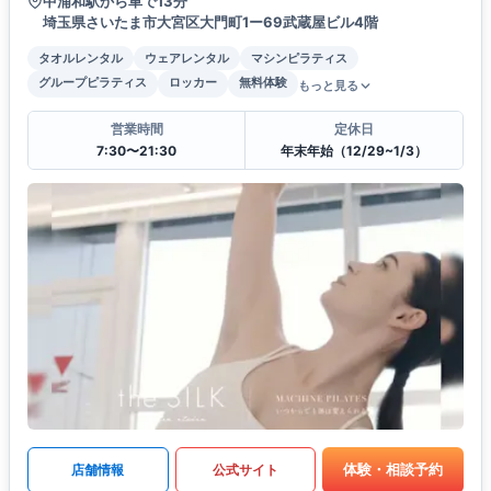
中浦和駅から車で13分
埼玉県さいたま市大宮区大門町1ー69武蔵屋ビル4階
タオルレンタル
ウェアレンタル
マシンピラティス
グループピラティス
ロッカー
無料体験
もっと見る
営業時間
定休日
7:30〜21:30
年末年始（12/29~1/3）
体験・相談予約
店舗情報
公式サイト