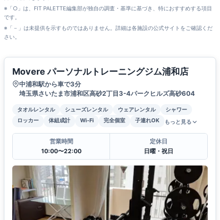
※「○」は、FIT PALETTE編集部が独自の調査・基準に基づき、特におすすめする項目
です。
※「－」は未提供を示すものではありません。詳細は各施設の公式サイトをご確認くだ
さい。
Movere パーソナルトレーニングジム浦和店
中浦和駅から車で3分
埼玉県さいたま市浦和区高砂2丁目3-4パークヒルズ高砂604
タオルレンタル
シューズレンタル
ウェアレンタル
シャワー
ロッカー
体組成計
Wi-Fi
完全個室
子連れOK
もっと見る
営業時間
定休日
10:00〜22:00
日曜・祝日