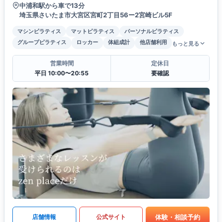
中浦和駅から車で13分
埼玉県さいたま市大宮区宮町2丁目56ー2宮崎ビル5F
マシンピラティス
マットピラティス
パーソナルピラティス
グループピラティス
ロッカー
体組成計
他店舗利用
もっと見る
営業時間
定休日
平日 10:00〜20:55
要確認
体験・相談予約
店舗情報
公式サイト