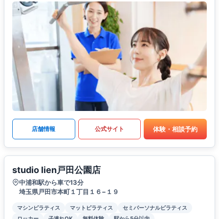
体験・相談予約
店舗情報
公式サイト
studio lien戸田公園店
中浦和駅から車で13分
埼玉県戸田市本町１丁目１６−１９
マシンピラティス
マットピラティス
セミパーソナルピラティス
ロッカー
子連れOK
無料体験
駅から5分以内