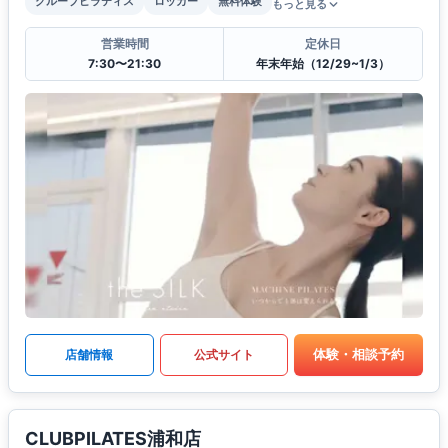
グループピラティス
ロッカー
無料体験
もっと見る
営業時間
定休日
7:30〜21:30
年末年始（12/29~1/3）
体験・相談予約
店舗情報
公式サイト
CLUBPILATES浦和店