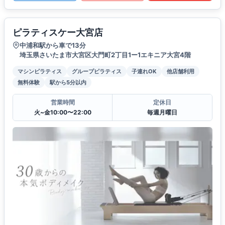
ピラティスケー大宮店
中浦和駅から車で13分
埼玉県さいたま市大宮区大門町2丁目1ー1エキニア大宮4階
マシンピラティス
グループピラティス
子連れOK
他店舗利用
無料体験
駅から5分以内
営業時間
定休日
火~金10:00〜22:00
毎週月曜日