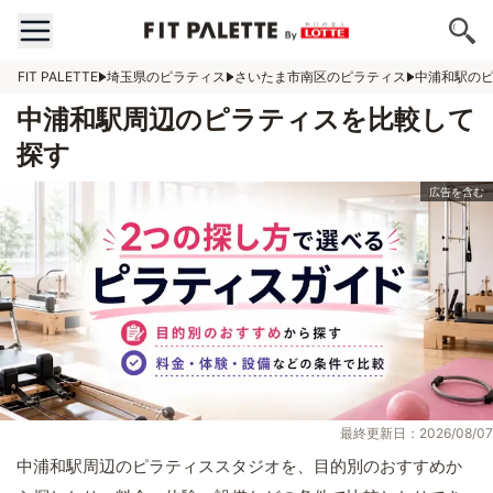
FIT PALETTE
埼玉県のピラティス
さいたま市南区のピラティス
中浦和駅の
中浦和駅周辺のピラティスを比較して
探す
最終更新日：2026/08/07
中浦和駅周辺のピラティススタジオを、目的別のおすすめか