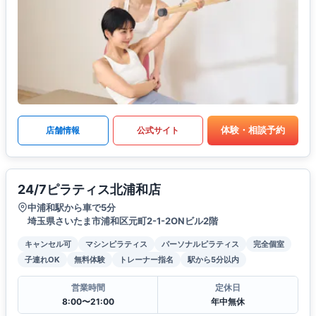
体験・相談予約
店舗情報
公式サイト
24/7ピラティス北浦和店
中浦和駅から車で5分
埼玉県さいたま市浦和区元町2-1-2ONビル2階
キャンセル可
マシンピラティス
パーソナルピラティス
完全個室
子連れOK
無料体験
トレーナー指名
駅から5分以内
営業時間
定休日
8:00〜21:00
年中無休