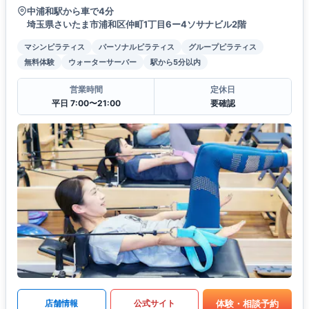
中浦和駅から車で4分
埼玉県さいたま市浦和区仲町1丁目6ー4ソサナビル2階
マシンピラティス
パーソナルピラティス
グループピラティス
無料体験
ウォーターサーバー
駅から5分以内
営業時間
定休日
平日 7:00〜21:00
要確認
体験・相談予約
店舗情報
公式サイト