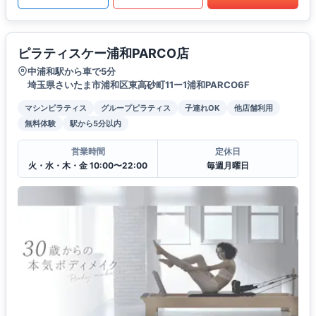
ピラティスケー浦和PARCO店
中浦和駅から車で5分
埼玉県さいたま市浦和区東高砂町11ー1浦和PARCO6F
マシンピラティス
グループピラティス
子連れOK
他店舗利用
無料体験
駅から5分以内
営業時間
定休日
火・水・木・金 10:00〜22:00
毎週月曜日