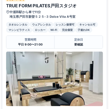
TRUE FORM PILATES戸田スタジオ
中浦和駅から車で11分
埼玉県戸田市新曽５２５-３ Dolce Vita A号室
タオルレンタル
ウェアレンタル
レッスン振替可
キャンセル可
マシンピラティス
ロッカー
Wi-Fi
完全個室
子連れOK
営業時間
定休日
平日 9:00〜21:00
要確認