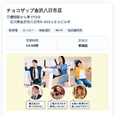
チョコザップ金沢八日市店
磯部駅から車で13分
石川県金沢市八日市5-423ユタカビル1F
駐車場
ロッカー
体組成計
Wi-Fi
他店舗利用
営業時間
定休日
24:00間
要確認