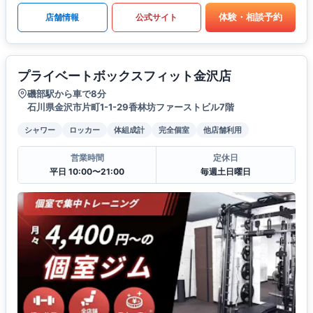
体験・相談予約
店舗情報
公式サイト
プライベートボックスフィット金沢店
磯部駅から車で8分
石川県金沢市片町1-1-29香林坊ファーストビル7階
シャワー
ロッカー
体組成計
完全個室
他店舗利用
営業時間
定休日
平日 10:00〜21:00
毎週土日曜日