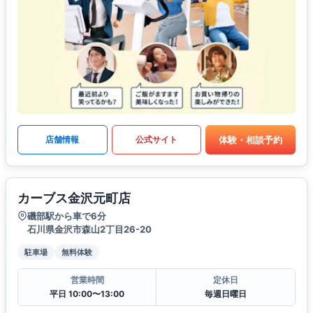
体験・相談予約
店舗情報
公式サイト
カーブス金沢元町店
磯部駅から車で6分
石川県金沢市森山2丁目26-20
駐車場
無料体験
営業時間
定休日
平日 10:00〜13:00
毎週日曜日