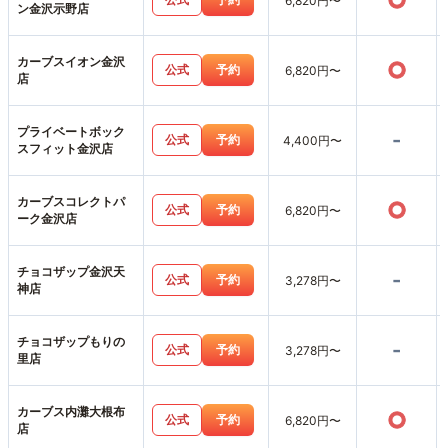
○
6,820円〜
ン金沢示野店
カーブスイオン金沢
○
公式
予約
6,820円〜
店
プライベートボック
-
公式
予約
4,400円〜
スフィット金沢店
カーブスコレクトパ
○
公式
予約
6,820円〜
ーク金沢店
チョコザップ金沢天
-
公式
予約
3,278円〜
神店
チョコザップもりの
-
公式
予約
3,278円〜
里店
カーブス内灘大根布
○
公式
予約
6,820円〜
店