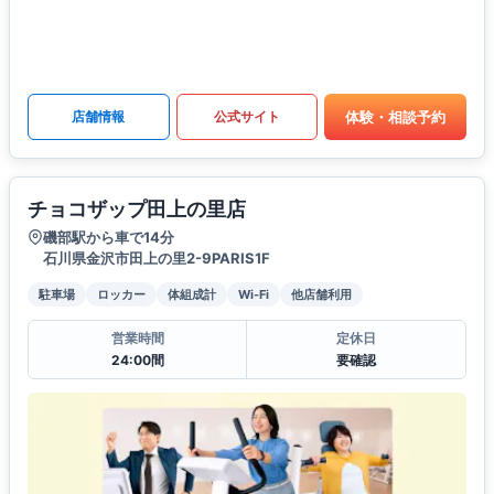
体験・相談予約
店舗情報
公式サイト
チョコザップ田上の里店
磯部駅から車で14分
石川県金沢市田上の里2-9PARIS1F
駐車場
ロッカー
体組成計
Wi-Fi
他店舗利用
営業時間
定休日
24:00間
要確認