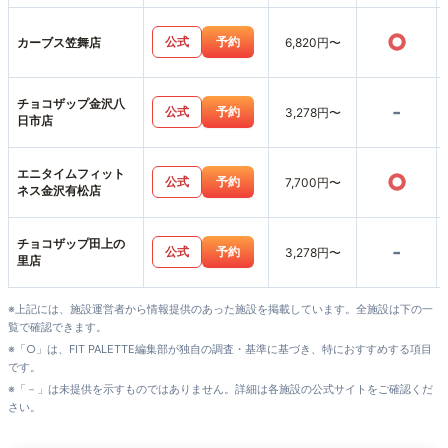
○
公式
予約
カーブス笠舞店
6,820円〜
チョコザップ金沢八
-
公式
予約
3,278円〜
日市店
エニタイムフィット
○
公式
予約
7,700円〜
ネス金沢有松店
チョコザップ田上の
-
公式
予約
3,278円〜
里店
※上記には、施設運営者から情報提供のあった施設を掲載しています。全施設は下の一
覧で確認できます。
※「○」は、FIT PALETTE編集部が独自の調査・基準に基づき、特におすすめする項目
です。
※「－」は未提供を示すものではありません。詳細は各施設の公式サイトをご確認くだ
さい。