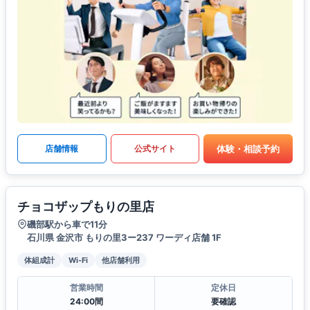
体験・相談予約
店舗情報
公式サイト
チョコザップもりの里店
磯部駅から車で11分
石川県 金沢市 もりの里3ー237 ワーディ店舗 1F
体組成計
Wi-Fi
他店舗利用
営業時間
定休日
24:00間
要確認