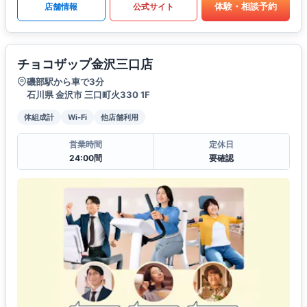
体験・相談予約
店舗情報
公式サイト
チョコザップ金沢三口店
磯部駅から車で3分
石川県 金沢市 三口町火330 1F
体組成計
Wi-Fi
他店舗利用
営業時間
定休日
24:00間
要確認