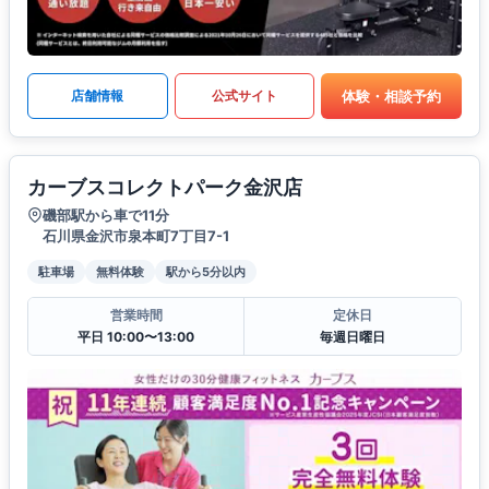
体験・相談予約
店舗情報
公式サイト
カーブスコレクトパーク金沢店
磯部駅から車で11分
石川県金沢市泉本町7丁目7-1
駐車場
無料体験
駅から5分以内
営業時間
定休日
平日 10:00〜13:00
毎週日曜日