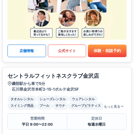
体験・相談予約
店舗情報
公式サイト
セントラルフィットネスクラブ金沢店
磯部駅から車で5分
石川県金沢市本町2-15-1ポルテ金沢5F
タオルレンタル
シューズレンタル
ウェアレンタル
スイミング用品
プール
サウナ
グループピラティス
もっと見る
営業時間
定休日
平日 9:00〜22:00
毎週水曜日