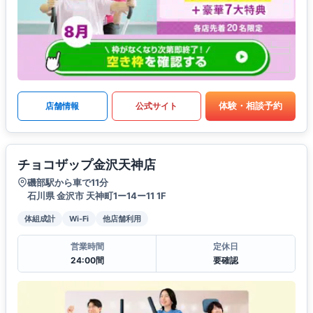
体験・相談予約
店舗情報
公式サイト
チョコザップ金沢天神店
磯部駅から車で11分
石川県 金沢市 天神町1ー14ー11 1F
体組成計
Wi-Fi
他店舗利用
営業時間
定休日
24:00間
要確認