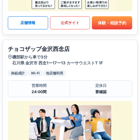
体験・相談予約
店舗情報
公式サイト
チョコザップ金沢西念店
磯部駅から車で3分
石川県 金沢市 西念1ー17ー13 カーサウエストT 1F
体組成計
Wi-Fi
他店舗利用
営業時間
定休日
24:00間
要確認