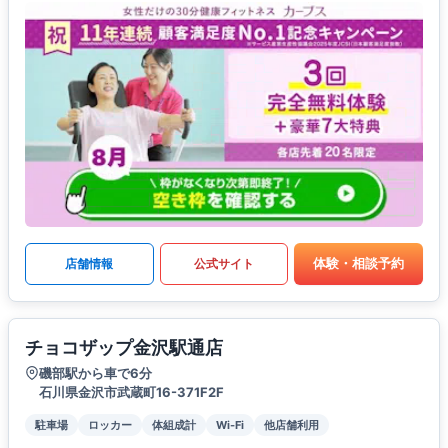
体験・相談予約
店舗情報
公式サイト
チョコザップ金沢駅通店
磯部駅から車で6分
石川県金沢市武蔵町16-371F2F
駐車場
ロッカー
体組成計
Wi-Fi
他店舗利用