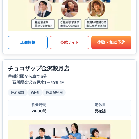
体験・相談予約
店舗情報
公式サイト
チョコザップ金沢鞍月店
磯部駅から車で5分
石川県金沢市戸水1ー439 1F
体組成計
Wi-Fi
他店舗利用
営業時間
定休日
24:00間
要確認