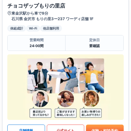
チョコザップもりの里店
東金沢駅から車で9分
石川県 金沢市 もりの里3ー237 ワーディ店舗 1F
体組成計
Wi-Fi
他店舗利用
営業時間
定休日
24:00間
要確認
体験・相談予約
店舗情報
公式サイト