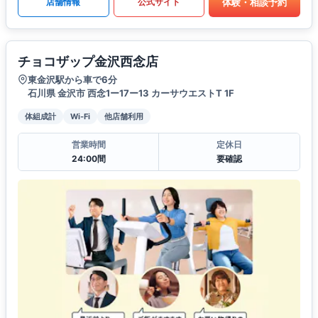
体験・相談予約
店舗情報
公式サイト
チョコザップ金沢西念店
東金沢駅から車で6分
石川県 金沢市 西念1ー17ー13 カーサウエストT 1F
体組成計
Wi-Fi
他店舗利用
営業時間
定休日
24:00間
要確認