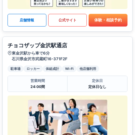
体験・相談予約
店舗情報
公式サイト
チョコザップ金沢駅通店
東金沢駅から車で6分
石川県金沢市武蔵町16-371F2F
駐車場
ロッカー
体組成計
Wi-Fi
他店舗利用
営業時間
定休日
24:00間
定休日なし