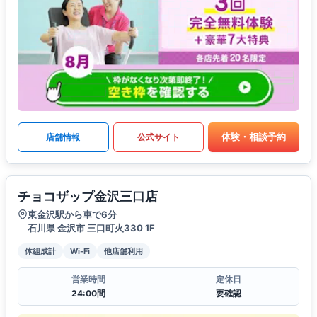
体験・相談予約
店舗情報
公式サイト
チョコザップ金沢三口店
東金沢駅から車で6分
石川県 金沢市 三口町火330 1F
体組成計
Wi-Fi
他店舗利用
営業時間
定休日
24:00間
要確認