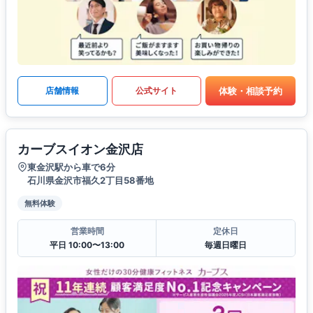
体験・相談予約
店舗情報
公式サイト
カーブスイオン金沢店
東金沢駅から車で6分
石川県金沢市福久2丁目58番地
無料体験
営業時間
定休日
平日 10:00〜13:00
毎週日曜日