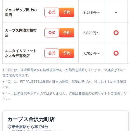
チョコザップ田上の
-
公式
予約
3,278円〜
里店
カーブス内灘大根布
○
公式
予約
6,820円〜
店
エニタイムフィット
○
公式
予約
7,700円〜
ネス金沢有松店
※上記には、施設運営者から情報提供のあった施設を掲載しています。全施設は下の一
覧で確認できます。
※「○」は、FIT PALETTE編集部が独自の調査・基準に基づき、特におすすめする項目
です。
※「－」は未提供を示すものではありません。詳細は各施設の公式サイトをご確認くだ
さい。
カーブス金沢元町店
東金沢駅から車で4分