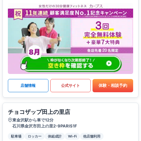
体験・相談予約
店舗情報
公式サイト
チョコザップ田上の里店
東金沢駅から車で12分
石川県金沢市田上の里2-9PARIS1F
駐車場
ロッカー
体組成計
Wi-Fi
他店舗利用