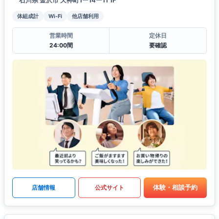
石川県 金沢市 天神町1ー14ー11 1F
体組成計
Wi-Fi
他店舗利用
営業時間
定休日
24:00間
要確認
体験・相談予約
店舗情報
公式サイト