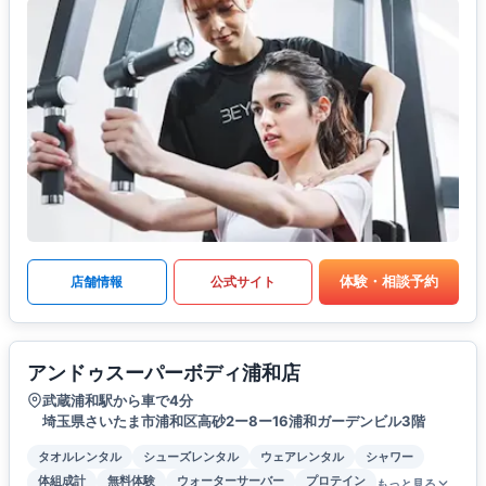
体験・相談予約
店舗情報
公式サイト
アンドゥスーパーボディ浦和店
武蔵浦和駅から車で4分
埼玉県さいたま市浦和区高砂2ー8ー16浦和ガーデンビル3階
タオルレンタル
シューズレンタル
ウェアレンタル
シャワー
体組成計
無料体験
ウォーターサーバー
プロテイン
もっと見る