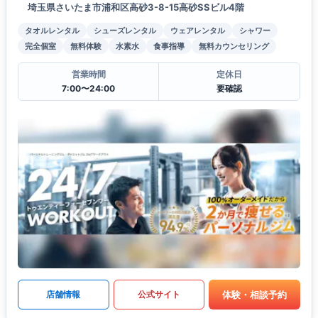
埼玉県さいたま市浦和区高砂3-8-15高砂SSビル4階
タオルレンタル
シューズレンタル
ウェアレンタル
シャワー
完全個室
無料体験
水素水
食事指導
無料カウンセリング
営業時間
定休日
7:00〜24:00
要確認
体験・相談予約
店舗情報
公式サイト