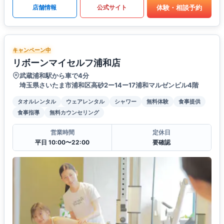
体験・相談予約
店舗情報
公式サイト
キャンペーン中
リボーンマイセルフ浦和店
武蔵浦和駅から車で4分
埼玉県さいたま市浦和区高砂2ー14ー17浦和マルゼンビル4階
タオルレンタル
ウェアレンタル
シャワー
無料体験
食事提供
食事指導
無料カウンセリング
営業時間
定休日
平日 10:00〜22:00
要確認