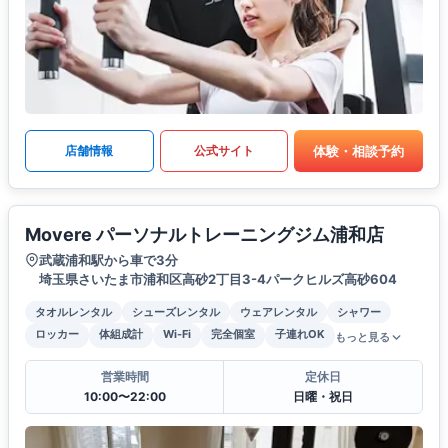
体験・相談予約
店舗情報
公式サイト
Movere パーソナルトレーニングジム浦和店
武蔵浦和駅から車で3分
埼玉県さいたま市浦和区高砂2丁目3-4パークヒルズ高砂604
タオルレンタル
シューズレンタル
ウェアレンタル
シャワー
ロッカー
体組成計
Wi-Fi
完全個室
子連れOK
もっと見る
営業時間
定休日
10:00〜22:00
日曜・祝日