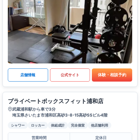
体験・相談予約
店舗情報
公式サイト
プライベートボックスフィット浦和店
武蔵浦和駅から車で3分
埼玉県さいたま市浦和区高砂3-8-15高砂SSビル4階
シャワー
ロッカー
体組成計
完全個室
他店舗利用
営業時間
定休日