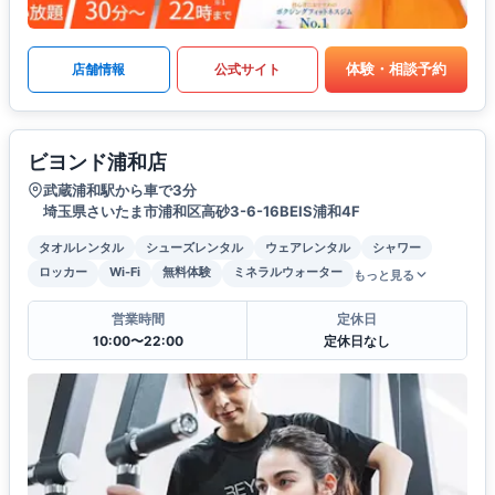
体験・相談予約
店舗情報
公式サイト
ビヨンド浦和店
武蔵浦和駅から車で3分
埼玉県さいたま市浦和区高砂3-6-16BEIS浦和4F
タオルレンタル
シューズレンタル
ウェアレンタル
シャワー
ロッカー
Wi-Fi
無料体験
ミネラルウォーター
もっと見る
営業時間
定休日
10:00〜22:00
定休日なし