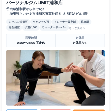
パーソナルジムLIMIT浦和店
武蔵浦和駅から車で4分
埼玉県さいたま市浦和区東高砂町５-８ 浦和Aビル 1階
レッスン振替可
キャンセル可
トレーナー固定制
駐車場
完全個室
子連れOK
ウォーターサーバー
もっと見る
営業時間
定休日
9:00〜21:00 不定休
定休日なし