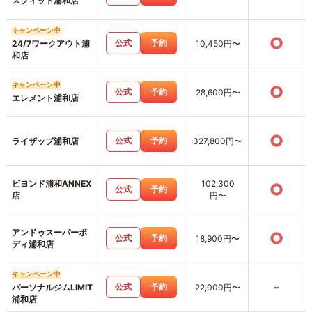
スフィット浦和店
キャンペーン中
○
公式
予約
24/7ワークアウト浦
10,450円〜
和店
キャンペーン中
○
公式
予約
28,600円〜
エレメント浦和店
○
公式
予約
ライザップ浦和店
327,800円〜
ビヨンド浦和ANNEX
102,300
○
公式
予約
店
円〜
アンドゥスーパーボ
○
公式
予約
18,900円〜
ディ浦和店
キャンペーン中
-
公式
予約
パーソナルジムLIMIT
22,000円〜
浦和店