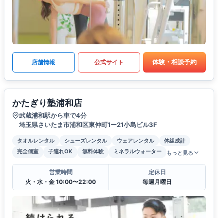
体験・相談予約
店舗情報
公式サイト
かたぎり塾浦和店
武蔵浦和駅から車で4分
埼玉県さいたま市浦和区東仲町1ー21小島ビル3F
タオルレンタル
シューズレンタル
ウェアレンタル
体組成計
完全個室
子連れOK
無料体験
ミネラルウォーター
もっと見る
営業時間
定休日
火・水・金 10:00〜22:00
毎週月曜日