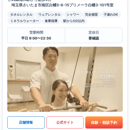
埼玉県さいたま市南区白幡5-6-15プリメーラ白幡3-101号室
タオルレンタル
ウェアレンタル
シャワー
完全個室
子連れOK
ミネラルウォーター
食事指導
駅から5分以内
営業時間
定休日
平日 9:00〜22:30
要確認
体験・相談予約
店舗情報
公式サイト