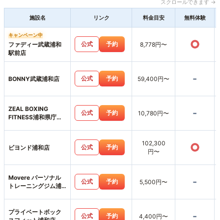
スクロールできます →
施設名
リンク
料金目安
無料体験
キャンペーン中
○
公式
予約
ファディー武蔵浦和
8,778円〜
駅前店
-
公式
予約
BONNY武蔵浦和店
59,400円〜
ZEAL BOXING
-
公式
予約
10,780円〜
FITNESS浦和県庁前
店
102,300
○
公式
予約
ビヨンド浦和店
円〜
Movere パーソナル
-
公式
予約
5,500円〜
トレーニングジム浦
和店
プライベートボック
-
公式
予約
4,400円〜