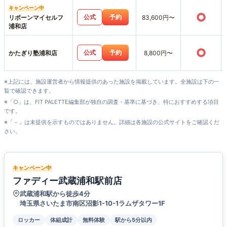
キャンペーン中
○
公式
予約
リボーンマイセルフ
83,600円〜
浦和店
○
公式
予約
かたぎり塾浦和店
8,800円〜
※上記には、施設運営者から情報提供のあった施設を掲載しています。全施設は下の一
覧で確認できます。
※「○」は、FIT PALETTE編集部が独自の調査・基準に基づき、特におすすめする項目
です。
※「－」は未提供を示すものではありません。詳細は各施設の公式サイトをご確認くだ
さい。
キャンペーン中
ファディー武蔵浦和駅前店
武蔵浦和駅から徒歩4分
埼玉県さいたま市南区沼影1-10-1ラムザタワー1F
ロッカー
体組成計
無料体験
駅から5分以内