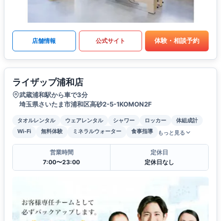
体験・相談予約
店舗情報
公式サイト
ライザップ浦和店
武蔵浦和駅から車で3分
埼玉県さいたま市浦和区高砂2-5-1KOMON2F
タオルレンタル
ウェアレンタル
シャワー
ロッカー
体組成計
Wi-Fi
無料体験
ミネラルウォーター
食事指導
もっと見る
営業時間
定休日
7:00〜23:00
定休日なし