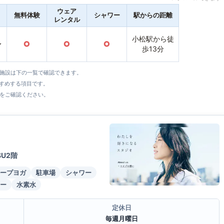
ウェア
無料体験
シャワー
駅からの距離
レンタル
小松駅から徒
〜
○
○
○
歩13分
全施設は下の一覧で確認できます。
すすめする項目です。
をご確認ください。
SU2階
ープヨガ
駐車場
シャワー
ー
水素水
定休日
毎週月曜日