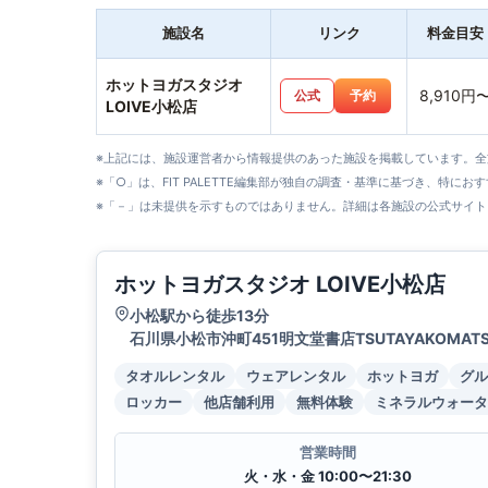
施設名
リンク
料金目安
ホットヨガスタジオ
8,910円
公式
予約
LOIVE小松店
※上記には、施設運営者から情報提供のあった施設を掲載しています。
※「○」は、FIT PALETTE編集部が独自の調査・基準に基づき、特にお
※「－」は未提供を示すものではありません。詳細は各施設の公式サイト
ホットヨガスタジオ LOIVE小松店
小松駅から徒歩13分
石川県小松市沖町451明文堂書店TSUTAYAKOMAT
タオルレンタル
ウェアレンタル
ホットヨガ
グル
ロッカー
他店舗利用
無料体験
ミネラルウォータ
営業時間
火・水・金 10:00〜21:30