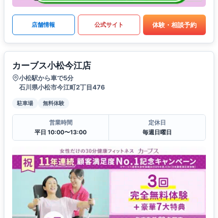
体験・相談予約
店舗情報
公式サイト
カーブス小松今江店
小松駅から車で5分
石川県小松市今江町2丁目476
駐車場
無料体験
営業時間
定休日
平日 10:00〜13:00
毎週日曜日