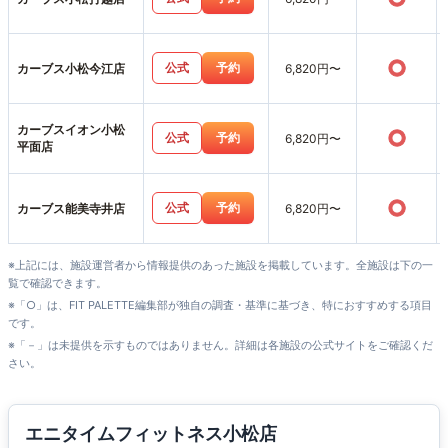
○
公式
予約
カーブス小松今江店
6,820円〜
カーブスイオン小松
○
公式
予約
6,820円〜
平面店
○
公式
予約
カーブス能美寺井店
6,820円〜
※上記には、施設運営者から情報提供のあった施設を掲載しています。全施設は下の一
覧で確認できます。
※「○」は、FIT PALETTE編集部が独自の調査・基準に基づき、特におすすめする項目
です。
※「－」は未提供を示すものではありません。詳細は各施設の公式サイトをご確認くだ
さい。
エニタイムフィットネス小松店