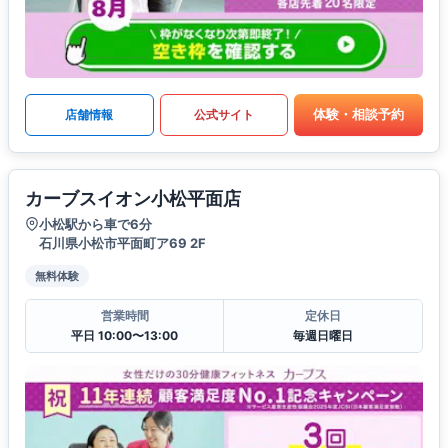
体験・相談予約
店舗情報
公式サイト
カーブスイオン小松平面店
小松駅から車で6分
石川県小松市平面町ア69 2F
無料体験
営業時間
定休日
平日 10:00〜13:00
毎週日曜日