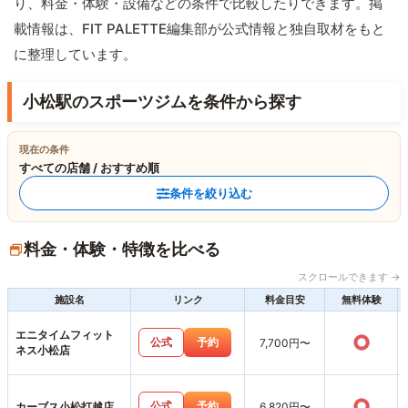
り、料金・体験・設備などの条件で比較したりできます。掲
載情報は、FIT PALETTE編集部が公式情報と独自取材をもと
に整理しています。
小松駅のスポーツジムを条件から探す
現在の条件
すべての店舗 / おすすめ順
条件を絞り込む
料金・体験・特徴を比べる
スクロールできます →
施設名
リンク
料金目安
無料体験
エニタイムフィット
○
公式
予約
7,700円〜
ネス小松店
○
公式
予約
カーブス小松打越店
6,820円〜