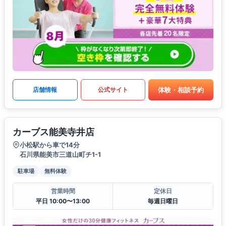
体験・相談予約
店舗情報
公式サイト
カーブス能美寺井店
小松駅から車で14分
石川県能美市三道山町チ1-1
駐車場
無料体験
営業時間
定休日
平日 10:00〜13:00
毎週日曜日