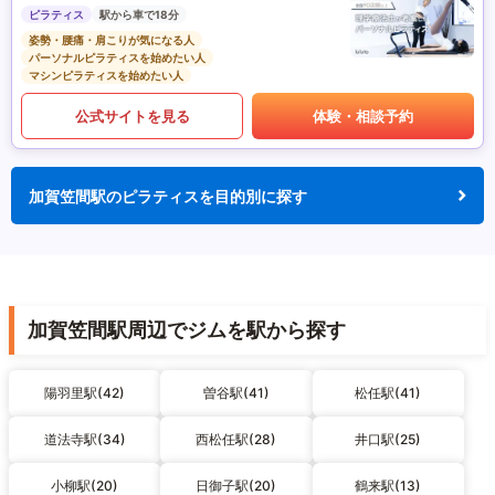
ピラティス
駅から車で18分
姿勢・腰痛・肩こりが気になる人
パーソナルピラティスを始めたい人
マシンピラティスを始めたい人
公式サイトを見る
体験・相談予約
加賀笠間駅のピラティスを目的別に探す
加賀笠間駅周辺でジムを駅から探す
陽羽里駅(42)
曽谷駅(41)
松任駅(41)
道法寺駅(34)
西松任駅(28)
井口駅(25)
小柳駅(20)
日御子駅(20)
鶴来駅(13)