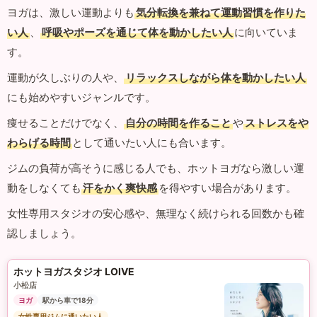
ヨガは、激しい運動よりも
気分転換を兼ねて運動習慣を作りた
い人
、
呼吸やポーズを通じて体を動かしたい人
に向いていま
す。
運動が久しぶりの人や、
リラックスしながら体を動かしたい人
にも始めやすいジャンルです。
痩せることだけでなく、
自分の時間を作ること
や
ストレスをや
わらげる時間
として通いたい人にも合います。
ジムの負荷が高そうに感じる人でも、ホットヨガなら激しい運
動をしなくても
汗をかく爽快感
を得やすい場合があります。
女性専用スタジオの安心感や、無理なく続けられる回数かも確
認しましょう。
ホットヨガスタジオ LOIVE
小松店
ヨガ
駅から車で18分
女性専用ジムに通いたい人