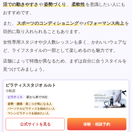
活での動きやすさ
や
姿勢づくり
、
柔軟性
を意識したい人にも
おすすめです。
また、
スポーツのコンディショニング
や
パフォーマンス向上
を
目的に取り入れられることもあります。
女性専用スタジオや少人数レッスンも多く、かわいいウェアな
ど、ライフスタイルの一部として楽しめるのも魅力です。
店舗によって特徴が異なるため、まずは自分に合うスタイルを
見つけてみましょう。
ピラティススタジオ ルルト
小松店
ピラティス
駅から車で15分
姿勢・腰痛・肩こりが気になる人
パーソナルピラティスを始めたい人
マシンピラティスを始めたい人
公式サイトを見る
体験・相談予約