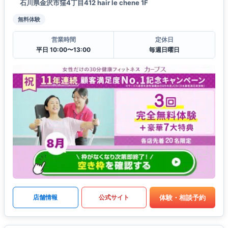
石川県金沢市窪4丁目412 hair le chene 1F
無料体験
営業時間
定休日
平日 10:00〜13:00
毎週日曜日
体験・相談予約
店舗情報
公式サイト