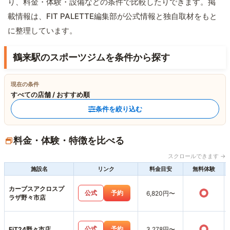
り、料金・体験・設備などの条件で比較したりできます。掲
載情報は、FIT PALETTE編集部が公式情報と独自取材をもと
に整理しています。
鶴来駅のスポーツジムを条件から探す
現在の条件
すべての店舗 / おすすめ順
条件を絞り込む
料金・体験・特徴を比べる
スクロールできます →
施設名
リンク
料金目安
無料体験
カーブスアクロスプ
○
公式
予約
6,820円〜
ラザ野々市店
○
公式
予約
FiT24野々市店
3,278円〜