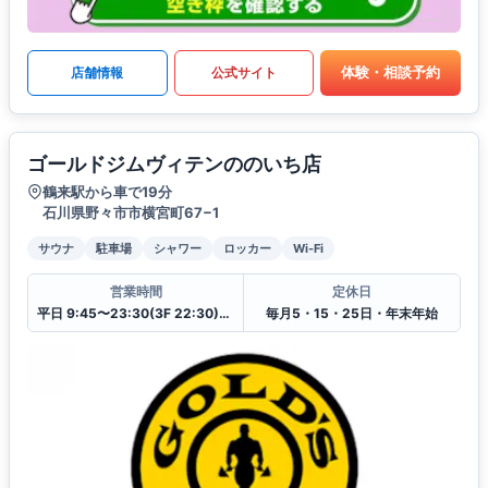
体験・相談予約
店舗情報
公式サイト
ゴールドジムヴィテンののいち店
鶴来駅から車で19分
石川県野々市市横宮町67−1
サウナ
駐車場
シャワー
ロッカー
Wi-Fi
営業時間
定休日
平日 9:45〜23:30(3F 22:30)(4F 23:00)
毎月5・15・25日・年末年始