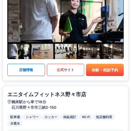
体験・相談予約
店舗情報
公式サイト
エニタイムフィットネス野々市店
鶴来駅から車で16分
石川県野々市市三納2-150
駐車場
シャワー
ロッカー
体組成計
Wi-Fi
他店舗利用
水素水