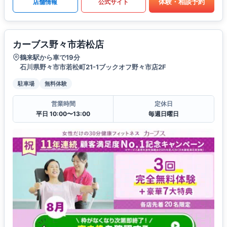
体験・相談予約
店舗情報
公式サイト
カーブス野々市若松店
鶴来駅から車で19分
石川県野々市市若松町21-1ブックオフ野々市店2F
駐車場
無料体験
営業時間
定休日
平日 10:00〜13:00
毎週日曜日