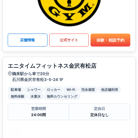
体験・相談予約
店舗情報
公式サイト
エニタイムフィットネス金沢有松店
鶴来駅から車で20分
石川県金沢市有松3-5-24 1F
駐車場
シャワー
ロッカー
Wi-Fi
完全個室
他店舗利用
無料体験
水素水
無料カウンセリング
営業時間
定休日
24:00間
定休日なし