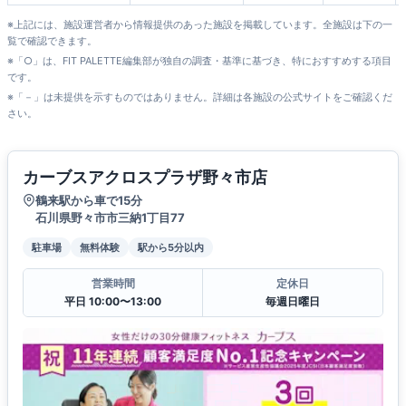
※上記には、施設運営者から情報提供のあった施設を掲載しています。全施設は下の一
覧で確認できます。
※「○」は、FIT PALETTE編集部が独自の調査・基準に基づき、特におすすめする項目
です。
※「－」は未提供を示すものではありません。詳細は各施設の公式サイトをご確認くだ
さい。
カーブスアクロスプラザ野々市店
鶴来駅から車で15分
石川県野々市市三納1丁目77
駐車場
無料体験
駅から5分以内
営業時間
定休日
平日 10:00〜13:00
毎週日曜日