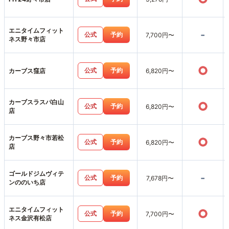
エニタイムフィット
-
公式
予約
7,700円〜
ネス野々市店
○
公式
予約
カーブス窪店
6,820円〜
カーブスラスパ白山
○
公式
予約
6,820円〜
店
カーブス野々市若松
○
公式
予約
6,820円〜
店
ゴールドジムヴィテ
-
公式
予約
7,678円〜
ンののいち店
エニタイムフィット
○
公式
予約
7,700円〜
ネス金沢有松店